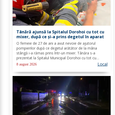
Tânără ajunsă la Spitalul Dorohoi cu tot cu
mixer, după ce și-a prins degetul în aparat
O femeie de 27 de ani a avut nevoie de ajutorul
pompierilor după ce degetul arătător de la mâna
stângă i-a rămas prins într-un mixer. Tânăra s-a
prezentat la Spitalul Municipal Dorohoi cu tot cu
aparatul electrocasnic, iar medicii au solicitat
Local
8 august 2026
intervenția salvatorilor. Pompierii din cadrul...