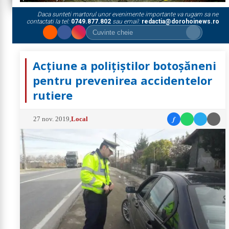
Daca sunteti martorul unor evenimente importante va rugam sa ne
contactati la tel:
0749.877.802
sau email:
redactia@dorohoinews.ro
Acțiune a polițiștilor botoșăneni
pentru prevenirea accidentelor
rutiere
f
27 nov. 2019
,
Local