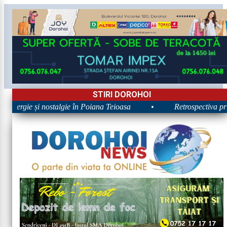
STIRI DOROHOI
 Energie și nostalgie în Poiana Teioasa
•
Retrospectiva prim