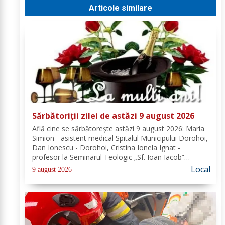
Articole similare
Sărbătoriții zilei de astăzi 9 august 2026
Află cine se sărbătoreşte astăzi 9 august 2026: Maria
Simion - asistent medical Spitalul Municipului Dorohoi,
Dan Ionescu - Dorohoi, Cristina Ionela Ignat -
profesor la Seminarul Teologic „Sf. Ioan Iacob”
Dorohoi, Ana-Maria Ojog - profesor- consilier
Local
9 august 2026
educativ Școala Gimnazială Nr. 1 Dumeni, Mihai...