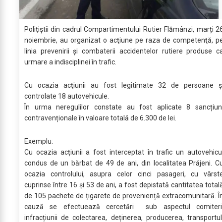
Poliţiştii din cadrul Compartimentului Rutier Flămânzi, marți 2
noiembrie, au organizat o acţiune pe raza de competenţă, p
linia prevenirii şi combaterii accidentelor rutiere produse c
urmare a indisciplinei în trafic.
Cu ocazia acţiunii au fost legitimate 32 de persoane ș
controlate 18 autovehicule.
În urma neregulilor constate au fost aplicate 8 sancțiun
contravenționale în valoare totală de 6.300 de lei.
Exemplu:
Cu ocazia acțiunii a fost interceptat în trafic un autovehicu
condus de un bărbat de 49 de ani, din localitatea Prăjeni. C
ocazia controlului, asupra celor cinci pasageri, cu vârst
cuprinse între 16 și 53 de ani, a fost depistată cantitatea total
de 105 pachete de țigarete de proveniență extracomunitară. Î
cauză se efectuează cercetări sub aspectul comiteri
infracțiunii de colectarea, deținerea, producerea, transportul