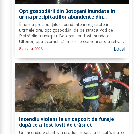
Opt gospodării din Botoșani inundate în
urma precipitațiilor abundente din
ultimele ore
În urma precipitațiilor abundente înregistrate în
ultimele ore, opt gospodării de pe strada Pod de
Piatră din municipiul Botoșani au fost inundate.
Ulterior, apa acumulată în curțile oamenilor s-a retras
pe carosabil. Pentru evacuarea apei, pompierii militari
Local
8 august 2026
din cadrul Detașamentului Botoșani au...
Incendiu violent la un depozit de furaje
după ce a fost lovit de trăsnet
Un incendiu violent s-a produs, noaptea trecută, într-o