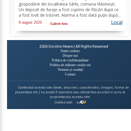
gospodărie din localitatea Sârbi, comuna Vlăsinești.
Un depozit de furaje a fost cuprins de flăcări după ce
a fost lovit de trăsnet. Alarma a fost dată puțin după
ora 22:00. La caz s-au deplasat, în cel mai scurt timp,
Local
8 august 2026
Galerie foto
pompierii din cadrul...
2026
Dorohoi News | All Rights Reserved
Setari cookies
Despre noi
Politica de confidențialitate
Politica de utilizare cookie-uri
Termeni și condiții
Contact
Continutul acestui site (texte, descrieri, caracteristici, imagini, forma de
prezentare etc.) nu poate fi reprodus sau utilizat fara acordul in scris al
proprietarului acestui site.
Crafted with
by