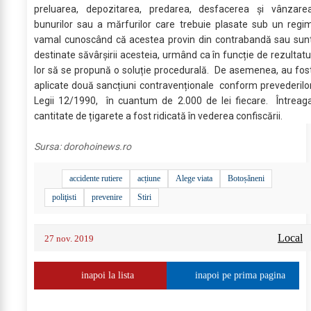
preluarea, depozitarea, predarea, desfacerea și vânzare
bunurilor sau a mărfurilor care trebuie plasate sub un regi
vamal cunoscând că acestea provin din contrabandă sau sun
destinate săvârșirii acesteia, urmând ca în funcție de rezultatu
lor să se propună o soluție procedurală. De asemenea, au fos
aplicate două sancțiuni contravenționale conform prevederilo
Legii 12/1990, în cuantum de 2.000 de lei fiecare. Întreag
cantitate de țigarete a fost ridicată în vederea confiscării.
Sursa:
dorohoinews.ro
accidente rutiere
acțiune
Alege viata
Botoșăneni
poliţisti
prevenire
Stiri
Local
27 nov. 2019
inapoi la lista
inapoi pe prima pagina