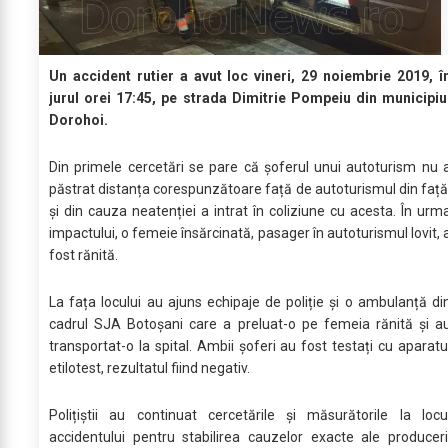
Un accident rutier a avut loc vineri, 29 noiembrie 2019, î
jurul orei 17:45, pe strada Dimitrie Pompeiu din municipiu
Dorohoi.
Din primele cercetări se pare că șoferul unui autoturism nu 
păstrat distanța corespunzătoare față de autoturismul din față
și din cauza neatenției a intrat în coliziune cu acesta. În urm
impactului, o femeie însărcinată, pasager în autoturismul lovit, 
fost rănită.
La fața locului au ajuns echipaje de poliție și o ambulanță di
cadrul SJA Botoșani care a preluat-o pe femeia rănită și a
transportat-o la spital. Ambii șoferi au fost testați cu aparatu
etilotest, rezultatul fiind negativ.
Polițiștii au continuat cercetările și măsurătorile la locu
accidentului pentru stabilirea cauzelor exacte ale produceri