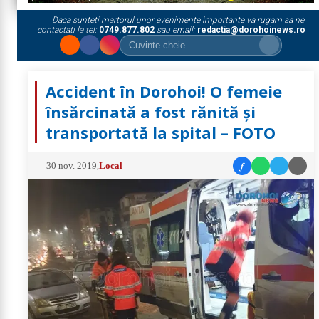
Daca sunteti martorul unor evenimente importante va rugam sa ne
contactati la tel:
0749.877.802
sau email:
redactia@dorohoinews.ro
Accident în Dorohoi! O femeie
însărcinată a fost rănită și
transportată la spital – FOTO
f
30 nov. 2019
,
Local