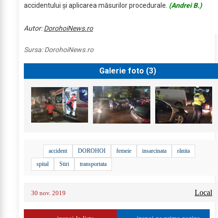
accidentului și aplicarea măsurilor procedurale.
(Andrei B.)
Autor:
DorohoiNews.ro
Sursa:
DorohoiNews.ro
Galerie foto (
3
)
accident
DOROHOI
femeie
insarcinata
rănita
spital
Stiri
transportata
Local
30 nov. 2019