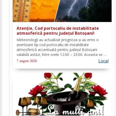
Atenție, Cod portocaliu de instabilitate
atmosferică pentru județul Botoșani!
Meteorologii au actualizat prognoza și au emis o
avertizare tip cod portocaliu de instabilitate
atmosferică accentuată pentru județul Botoșani
valabilă astăzi, între orele 12:00 – 23:00. Aceasta se va
manifesta prin intensificări ale vântului, vijelii puternice
Local
7 august 2026
(rafale de 70...90 km/h), averse...