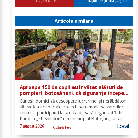
inapoi la lista
inapoi pe prima pagina
Articole similare
Aproape 150 de copii au învățat alături de
pompierii botoșăneni, că siguranța începe
cu un gest simplu
Curioși, dornici să descopere lucruri noi și nerăbdători
să vadă autospecialele și echipamentele salvatorilor,
cei mici, participanți la școala de vară organizată de
Parohia „Sf. Spiridon” din municipiul Botoșani, au avut
parte de o întâlnire interactivă despre prevenirea
Local
7 august 2026
Galerie foto
situațiilor de urgență și...