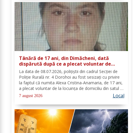
Tânără de 17 ani, din Dimăcheni, dată
dispărută după ce a plecat voluntar de
acasă și nu a mai revenit
La data de 08.07.2026, polițiștii din cadrul Secției de
Poliție Rurală nr. 4 Dorohoi au fost sesizați cu privire
la faptul că numita Alexa Cristina-Anamaria, de 17 ani,
a plecat voluntar de la locuința de domiciliu din satul și
comuna Dimăcheni, județul Botoșani. Semnalmentele
Local
7 august 2026
numitei Alexa...