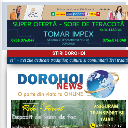
STIRI DOROHOI
re!” – trei zile dedicate tradițiilor, culturii și comunității Trei tradiț