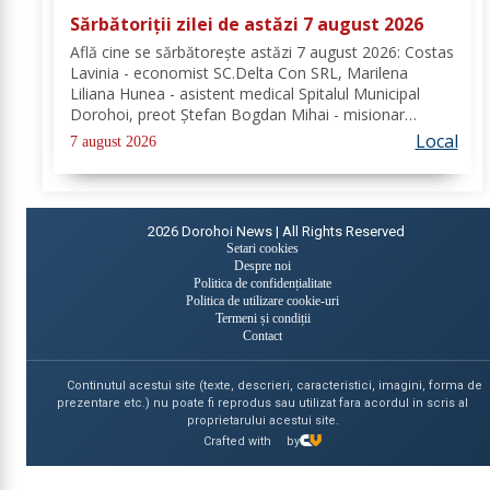
Sărbătoriții zilei de astăzi 7 august 2026
Află cine se sărbătoreşte astăzi 7 august 2026: Costas
Lavinia - economist SC.Delta Con SRL, Marilena
Liliana Hunea - asistent medical Spitalul Municipal
Dorohoi, preot Ștefan Bogdan Mihai - misionar
protopopesc Protopopiatul Dorohoi, Marcela Simona
Local
7 august 2026
Vieru - profesor Grup Școlar Alexandru Vlahuță...
2026
Dorohoi News | All Rights Reserved
Setari cookies
Despre noi
Politica de confidențialitate
Politica de utilizare cookie-uri
Termeni și condiții
Contact
Continutul acestui site (texte, descrieri, caracteristici, imagini, forma de
prezentare etc.) nu poate fi reprodus sau utilizat fara acordul in scris al
proprietarului acestui site.
Crafted with
by