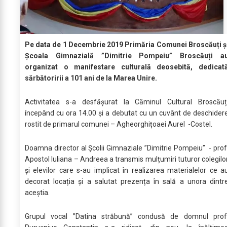
Pe data de 1 Decembrie 2019 Primăria Comunei Broscăuți ș
Școala Gimnazială ”Dimitrie Pompeiu” Broscăuți a
organizat o manifestare culturală deosebită, dedicat
sărbătoririi a 101 ani de la Marea Unire.
Activitatea s-a desfășurat la Căminul Cultural Broscăuț
începând cu ora 14.00 și a debutat cu un cuvânt de deschider
rostit de primarul comunei – Agheorghițoaei Aurel -Costel.
Doamna director al Școlii Gimnaziale ”Dimitrie Pompeiu” - prof
Apostol Iuliana – Andreea a transmis mulțumiri tuturor colegilo
și elevilor care s-au implicat în realizarea materialelor ce a
decorat locația și a salutat prezența în sală a unora dintr
aceștia.
Grupul vocal ”Datina străbună” condusă de domnul prof