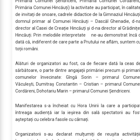
Primăria Comunei Șendriceni, Primăria Comunei Cordăreni
Primăria Comunei Hincăuți) la activitate au participat, în calitat
de invitați de onoare, cadrele didactice de la Gimnaziul Hincăuți
domnul primar al Comunei Hincăuți – Dascăl Ghenadie, d-n
director al Casei de Creație Hincăuți și d-na director al Grădinițe
Hincăuți. Prin melodiile interpretate ne-au demonstrat încă 
dată că, indiferent de care parte a Prutului ne aflăm, suntem c
toții români.
Alături de organizatori au fost, ca de fiecare dată la ceas d
sărbătoare, o parte dintre angajații primăriei precum și primari
comunelor învecinate: Gîngă Sorin – primarul Comune
Văculești, Dumitraș Constantin – Cristian – primarul Comune
Cordăreni, Dohotariu Marin – primarul Comunei Șendriceni.
Manifestarea s-a încheiat cu Hora Unirii la care a participa
întreaga audiență iar la ieșirea din sală spectatorii au fos
așteptați cu celebra fasole cu cârnați.
Organizatorii s-au declarat mulțumiți de reușita activității