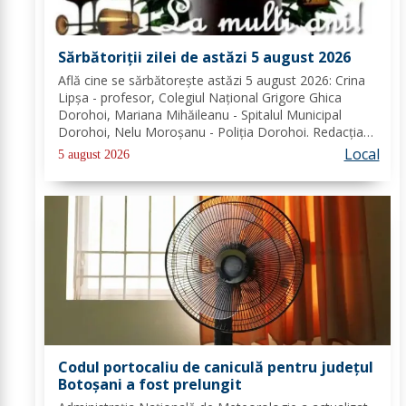
Sărbătoriții zilei de astăzi 5 august 2026
Află cine se sărbătoreşte astăzi 5 august 2026: Crina
Lipșa - profesor, Colegiul Național Grigore Ghica
Dorohoi, Mariana Mihăileanu - Spitalul Municipal
Dorohoi, Nelu Moroșanu - Poliția Dorohoi. Redacția
Dorohoi News urează tuturor La mulți ani!
Local
5 august 2026
Completează lista sărbătoriților din Dorohoi, la...
Codul portocaliu de caniculă pentru județul
Botoșani a fost prelungit