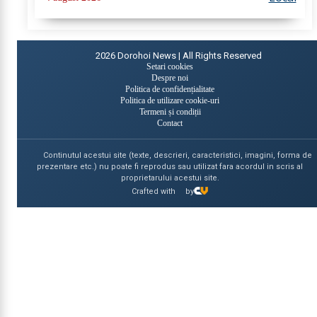
Siguranța Alimentelor Botoșani...
2026
Dorohoi News | All Rights Reserved
Setari cookies
Despre noi
Politica de confidențialitate
Politica de utilizare cookie-uri
Termeni și condiții
Contact
Continutul acestui site (texte, descrieri, caracteristici, imagini, forma de
prezentare etc.) nu poate fi reprodus sau utilizat fara acordul in scris al
proprietarului acestui site.
Crafted with
by