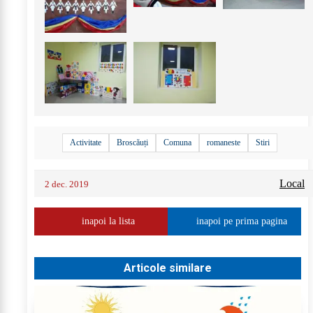
Activitate
Broscăuți
Comuna
romaneste
Stiri
Local
2 dec. 2019
inapoi la lista
inapoi pe prima pagina
Articole similare