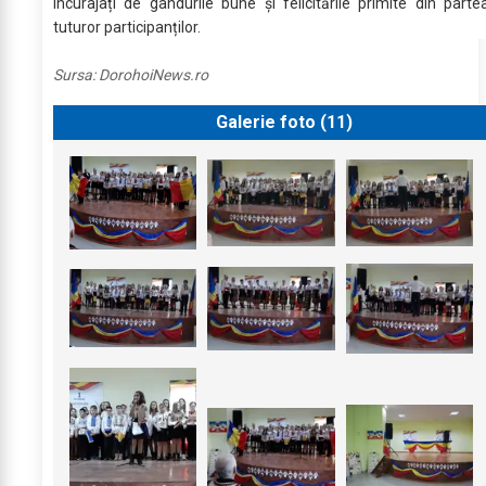
încurajați de gândurile bune și felicitările primite din parte
tuturor participanților.
Sursa:
DorohoiNews.ro
Galerie foto (
11
)