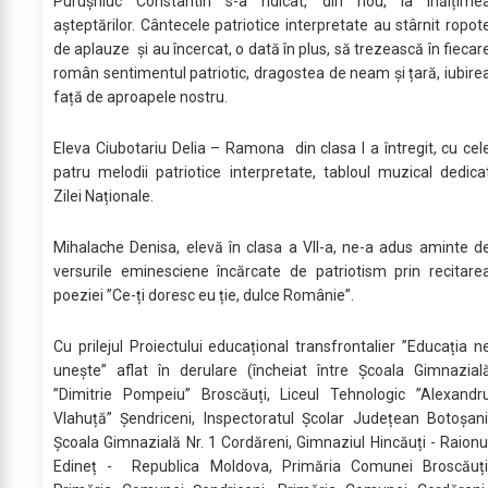
Purușniuc Constantin s-a ridicat, din nou, la înălțime
așteptărilor. Cântecele patriotice interpretate au stârnit ropot
de aplauze și au încercat, o dată în plus, să trezească în fiecar
român sentimentul patriotic, dragostea de neam și țară, iubire
față de aproapele nostru.
Eleva Ciubotariu Delia – Ramona din clasa I a întregit, cu cel
patru melodii patriotice interpretate, tabloul muzical dedica
Zilei Naționale.
Mihalache Denisa, elevă în clasa a VII-a, ne-a adus aminte d
versurile eminesciene încărcate de patriotism prin recitare
poeziei ”Ce-ți doresc eu ție, dulce Românie”.
Cu prilejul Proiectului educațional transfrontalier ”Educația n
unește” aflat în derulare (încheiat între Școala Gimnazial
”Dimitrie Pompeiu” Broscăuți, Liceul Tehnologic ”Alexandr
Vlahuță” Șendriceni, Inspectoratul Școlar Județean Botoșani
Școala Gimnazială Nr. 1 Cordăreni, Gimnaziul Hincăuți - Raionu
Edineț - Republica Moldova, Primăria Comunei Broscăuți