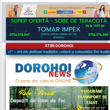
STIRI DOROHOI
re!” – trei zile dedicate tradițiilor, culturii și comunității Trei tradiț