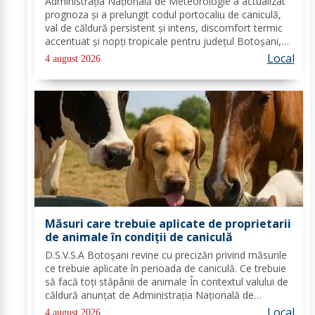
Administrația Națională de Meteorologie a actualizat
prognoza și a prelungit codul portocaliu de caniculă,
val de căldură persistent și intens, discomfort termic
accentuat și nopți tropicale pentru județul Botoșani,
până joi, la ora 10:00. Temperaturile maxime vor fi
Local
4 august 2026
cuprinse între 35 și 39 de...
Măsuri care trebuie aplicate de proprietarii
de animale în condiții de caniculă
D.S.V.S.A Botoșani revine cu precizări privind măsurile
ce trebuie aplicate în perioada de caniculă. Ce trebuie
să facă toți stăpânii de animale În contextul valului de
căldură anunțat de Administrația Națională de
Meteorologie, Direcția Sanitară Veterinară și pentru
Local
4 august 2026