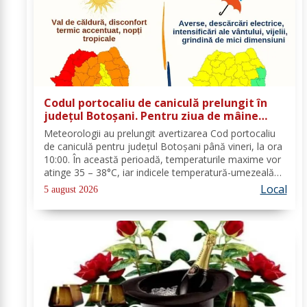
Codul portocaliu de caniculă prelungit în
județul Botoșani. Pentru ziua de mâine
sunt prognozate și furtuni
Meteorologii au prelungit avertizarea Cod portocaliu
de caniculă pentru județul Botoșani până vineri, la ora
10:00. În această perioadă, temperaturile maxime vor
atinge 35 – 38°C, iar indicele temperatură-umezeală
va depăși pragul critic de 80 de unități. Nopțile vor
Local
5 august 2026
rămâne tropicale, cu minime...