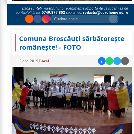
Daca sunteti martorul unor evenimente importante va rugam sa ne
contactati la tel:
0749.877.802
sau email:
redactia@dorohoinews.ro
Comuna Broscăuți sărbătorește
românește! - FOTO
f
2 dec. 2019
,
Local