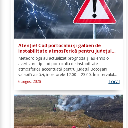
Atenție! Cod portocaliu și galben de
instabilitate atmosferică pentru județul
Botoșani
Meteorologii au actualizat prognoza și au emis o
avertizare tip cod portocaliu de instabilitate
atmosferică accentuată pentru județul Botoșani
valabilă astăzi, între orele 12:00 – 23:00. În intervalul
menționat vor fi perioade cu instabilitate atmosferică
Local
6 august 2026
accentuată ce se va manifesta prin...