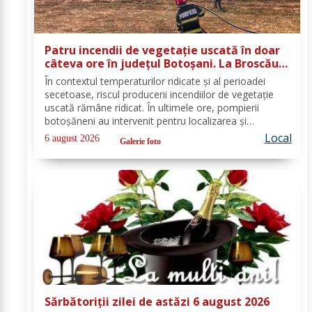
Patru incendii de vegetație uscată în doar
câteva ore în județul Botoșani. La Broscăuți
a ars un hectar de vegetație
În contextul temperaturilor ridicate și al perioadei
secetoase, riscul producerii incendiilor de vegetație
uscată rămâne ridicat. În ultimele ore, pompierii
botoșăneni au intervenit pentru localizarea și
lichidarea a patru incendii de vegetație uscată,
Local
6 august 2026
Galerie foto
produse în următoarele localități: Broscăuți –...
Sărbătoriții zilei de astăzi 6 august 2026