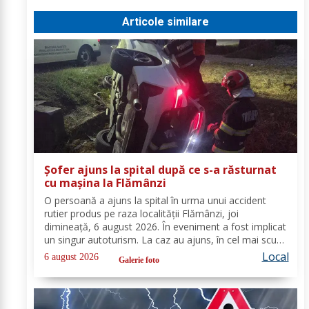
Articole similare
Șofer ajuns la spital după ce s-a răsturnat
cu mașina la Flămânzi
O persoană a ajuns la spital în urma unui accident
rutier produs pe raza localității Flămânzi, joi
dimineață, 6 august 2026. În eveniment a fost implicat
un singur autoturism. La caz au ajuns, în cel mai scurt
timp, pompierii din cadrul Punctului de Lucru Flămânzi,
Local
6 august 2026
Galerie foto
cu o autospecială de stingere și...