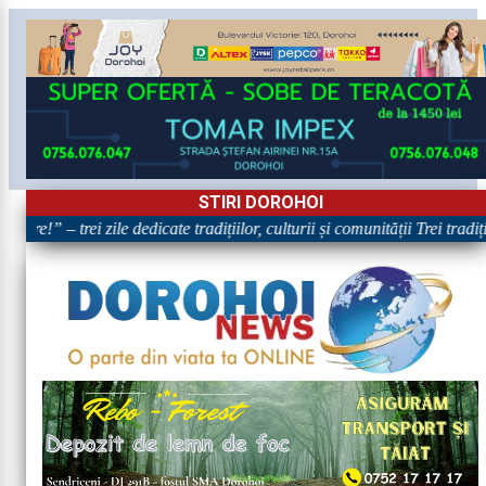
STIRI DOROHOI
re!” – trei zile dedicate tradițiilor, culturii și comunității Trei tradi