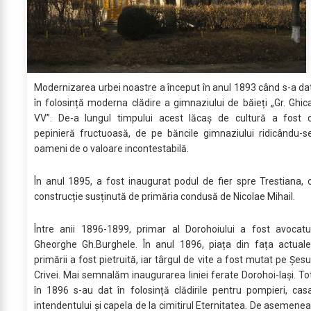
Modernizarea urbei noastre a început în anul 1893 când s-a da
în folosință moderna clădire a gimnaziului de băieți „Gr. Ghic
VV”. De-a lungul timpului acest lăcaș de cultură a fost 
pepinieră fructuoasă, de pe băncile gimnaziului ridicându-s
oameni de o valoare incontestabilă.
În anul 1895, a fost inaugurat podul de fier spre Trestiana, 
construcție susținută de primăria condusă de Nicolae Mihail.
Între anii 1896-1899, primar al Dorohoiului a fost avocatu
Gheorghe Gh.Burghele. În anul 1896, piața din fața actuale
primării a fost pietruită, iar târgul de vite a fost mutat pe Șesu
Crivei. Mai semnalăm inaugurarea liniei ferate Dorohoi-Iași. To
în 1896 s-au dat în folosință clădirile pentru pompieri, cas
intendentului și capela de la cimitirul Eternitatea. De asemenea