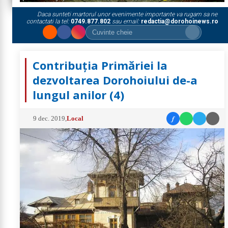
Daca sunteti martorul unor evenimente importante va rugam sa ne
contactati la tel:
0749.877.802
sau email:
redactia@dorohoinews.ro
Contribuția Primăriei la
dezvoltarea Dorohoiului de-a
lungul anilor (4)
f
9 dec. 2019
,
Local