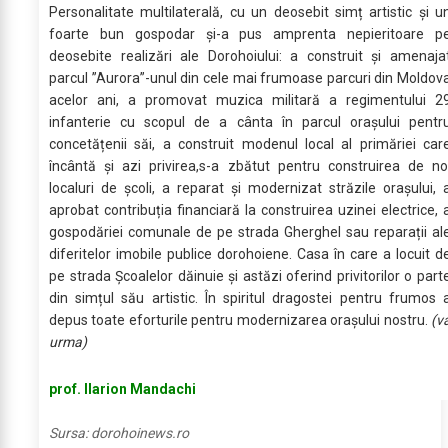
Personalitate multilaterală, cu un deosebit simț artistic și u
foarte bun gospodar și-a pus amprenta nepieritoare p
deosebite realizări ale Dorohoiului: a construit și amenaja
parcul ”Aurora”-unul din cele mai frumoase parcuri din Moldov
acelor ani, a promovat muzica militară a regimentului 2
infanterie cu scopul de a cânta în parcul orașului pentr
concetățenii săi, a construit modenul local al primăriei car
încântă și azi privirea,s-a zbătut pentru construirea de no
localuri de școli, a reparat și modernizat străzile orașului, 
aprobat contribuția financiară la construirea uzinei electrice, 
gospodăriei comunale de pe strada Gherghel sau reparații al
diferitelor imobile publice dorohoiene. Casa în care a locuit d
pe strada Școalelor dăinuie și astăzi oferind privitorilor o part
din simțul său artistic. În spiritul dragostei pentru frumos 
depus toate eforturile pentru modernizarea orașului nostru.
(v
urma)
prof. Ilarion Mandachi
Sursa:
dorohoinews.ro