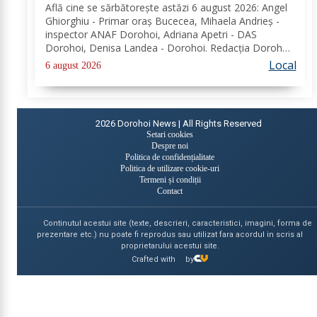
Află cine se sărbătoreşte astăzi 6 august 2026: Angel
Ghiorghiu - Primar oraș Bucecea, Mihaela Andrieș -
inspector ANAF Dorohoi, Adriana Apetri - DAS
Dorohoi, Denisa Landea - Dorohoi. Redacția Dorohoi
News urează tuturor La mulți ani! Completează lista
Local
6 august 2026
sărbătoriților din Dorohoi, la...
2026
Dorohoi News | All Rights Reserved
Setari cookies
Despre noi
Politica de confidențialitate
Politica de utilizare cookie-uri
Termeni și condiții
Contact
Continutul acestui site (texte, descrieri, caracteristici, imagini, forma de
prezentare etc.) nu poate fi reprodus sau utilizat fara acordul in scris al
proprietarului acestui site.
Crafted with
by