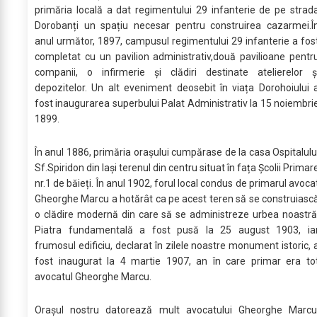
primăria locală a dat regimentului 29 infanterie de pe strad
Dorobanți un spațiu necesar pentru construirea cazarmei.Î
anul următor, 1897, campusul regimentului 29 infanterie a fos
completat cu un pavilion administrativ,două pavilioane pentr
companii, o infirmerie și clădiri destinate atelierelor ș
depozitelor. Un alt eveniment deosebit în viața Dorohoiului 
fost inaugurarea superbului Palat Administrativ la 15 noiembri
1899.
În anul 1886, primăria orașului cumpărase de la casa Ospitalulu
Sf.Spiridon din Iași terenul din centru situat în fața Școlii Primar
nr.1 de băieți. În anul 1902, forul local condus de primarul avoca
Gheorghe Marcu a hotărât ca pe acest teren să se construiasc
o clădire modernă din care să se administreze urbea noastră
Piatra fundamentală a fost pusă la 25 august 1903, ia
frumosul edificiu, declarat în zilele noastre monument istoric, 
fost inaugurat la 4 martie 1907, an în care primar era to
avocatul Gheorghe Marcu.
Orașul nostru datorează mult avocatului Gheorghe Marcu