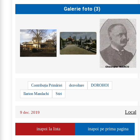
Galerie foto (
3
)
Contribuția Primăriei
dezvoltare
DOROHOI
Ilarion Mandachi
Stiri
Local
9 dec. 2019
inapoi la lista
inapoi pe prima pagina