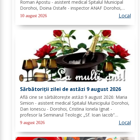
Roman Apostu - asistent medical Spitalul Municipal
Dorohoi, Doina Ostafe - inspector ANAF Dorohoi,
Marina Ludmila Pogoreanu - medic de familie
Local
10 august 2026
Dorohoi, Beatrice Tiron - profesor Seminarul
Teologic...
Sărbătoriții zilei de astăzi 9 august 2026
Află cine se sărbătoreşte astăzi 9 august 2026: Maria
Simion - asistent medical Spitalul Municipului Dorohoi,
Dan Ionescu - Dorohoi, Cristina Ionela Ignat -
profesor la Seminarul Teologic „Sf. Ioan Iacob”
Dorohoi, Ana-Maria Ojog - profesor- consilier
Local
9 august 2026
educativ Școala Gimnazială Nr. 1 Dumeni, Mihai...