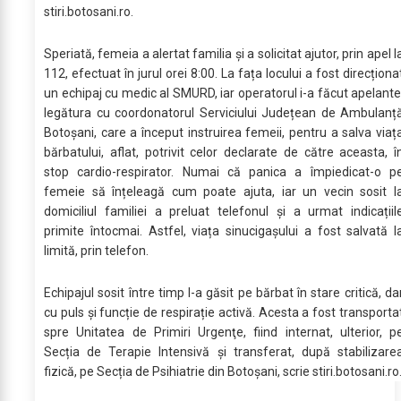
stiri.botosani.ro.
Speriată, femeia a alertat familia și a solicitat ajutor, prin apel l
112, efectuat în jurul orei 8:00. La fața locului a fost direcționa
un echipaj cu medic al SMURD, iar operatorul i-a făcut apelante
legătura cu coordonatorul Serviciului Județean de Ambulanț
Botoșani, care a început instruirea femeii, pentru a salva viaț
bărbatului, aflat, potrivit celor declarate de către aceasta, î
stop cardio-respirator. Numai că panica a împiedicat-o p
femeie să înțeleagă cum poate ajuta, iar un vecin sosit l
domiciliul familiei a preluat telefonul și a urmat indicațiil
primite întocmai. Astfel, viața sinucigașului a fost salvată l
limită, prin telefon.
Echipajul sosit între timp l-a găsit pe bărbat în stare critică, da
cu puls și funcție de respirație activă. Acesta a fost transporta
spre Unitatea de Primiri Urgenţe, fiind internat, ulterior, p
Secția de Terapie Intensivă și transferat, după stabilizare
fizică, pe Secția de Psihiatrie din Botoșani, scrie stiri.botosani.ro