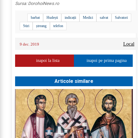
Sursa:
DorohoiNews.ro
barbat
Hudești
indicații
Medici
salvat
Salvatori
Stiri
ștreang
telefon
Local
9 dec. 2019
inapoi la lista
inapoi pe prima pagina
Articole similare