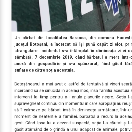
Un bărbat din localitatea Baranca, din comuna Hudeşti
județul Botoșani, a încercat să își pună capăt zilelor, pri
strangulare. Incidentul s-a întâmplat în dimineața zilei d
sâmbătă, 7 decembrie 2019, când bărbatul a mers într-
anexă din gospodărie și s-a spânzurat, fiind găsit făr
suflare de către soția acestuia.
Botoșăneanul a mai avut o astfel de tentativă și vineri seară
încercând să se sinucidă în același mod, însă familia acestuia 
intervenit la timp pentru a-i anula planurile negre. Soția l-
supravegheat continuu din momentul în care apropiații au reuși
să îl calmeze pe bărbat, însă în dimineața următoare, într-u
moment de neatenție a familiei, bărbatul a recurs la acelaș
gest. Când lipsa lui a devenit suspectă, soția l-a căutat și l-
găsit atârnând de o grindă a unui adăpost de animale, potrivi