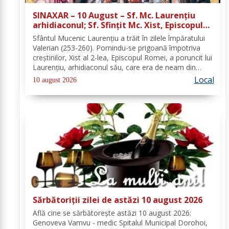
SINAXAR – 10 August – Sf. Mc. Laurenţiu
arhidiaconul; Sf. Sfinţit Mc. Xist, Episcopul
Romei
Sfântul Mucenic Laurenţiu a trăit în zilele împăratului
Valerian (253-260). Pornindu-se prigoană împotriva
creştinilor, Xist al 2-lea, Episcopul Romei, a poruncit lui
Laurenţiu, arhidiaconul său, care era de neam din
Spania, să chivernisească vistieria Bisericii şi să se
Local
10 august 2026
îngrijească de săraci....
Sărbătoriții zilei de astăzi 10 august 2026
Află cine se sărbătoreşte astăzi 10 august 2026:
Genoveva Vamvu - medic Spitalul Municipal Dorohoi,