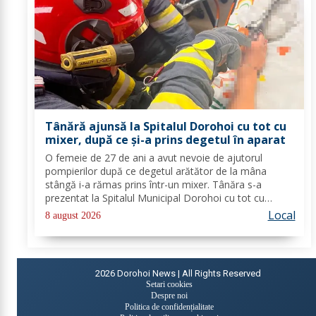
Tânără ajunsă la Spitalul Dorohoi cu tot cu
mixer, după ce și-a prins degetul în aparat
O femeie de 27 de ani a avut nevoie de ajutorul
pompierilor după ce degetul arătător de la mâna
stângă i-a rămas prins într-un mixer. Tânăra s-a
prezentat la Spitalul Municipal Dorohoi cu tot cu
aparatul electrocasnic, iar medicii au solicitat
Local
8 august 2026
intervenția salvatorilor. Pompierii din cadrul...
2026
Dorohoi News | All Rights Reserved
Setari cookies
Despre noi
Politica de confidențialitate