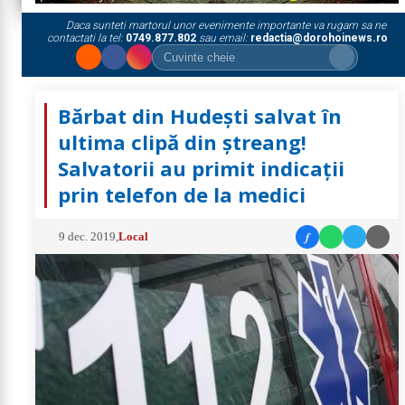
Daca sunteti martorul unor evenimente importante va rugam sa ne
contactati la tel:
0749.877.802
sau email:
redactia@dorohoinews.ro
Bărbat din Hudești salvat în
ultima clipă din ștreang!
Salvatorii au primit indicații
prin telefon de la medici
f
9 dec. 2019
,
Local