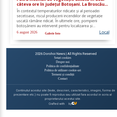
câteva ore în județul Botoșani. La Broscăuți
a ars un hectar de vegetație
În contextul temperaturilor ridicate și al perioadei
secetoase, riscul producerii incendiilor de vegetație
uscată rămâne ridicat. În ultimele ore, pompierii
botoșăneni au intervenit pentru localizarea și
lichidarea a patru incendii de vegetație uscată,
Local
6 august 2026
Galerie foto
produse în următoarele localități: Broscăuți –...
2026
Dorohoi News | All Rights Reserved
Setari cookies
Despre noi
Politica de confidențialitate
Politica de utilizare cookie-uri
Termeni și condiții
Contact
Continutul acestui site (texte, descrieri, caracteristici, imagini, forma de
prezentare etc.) nu poate fi reprodus sau utilizat fara acordul in scris al
proprietarului acestui site.
Crafted with
by