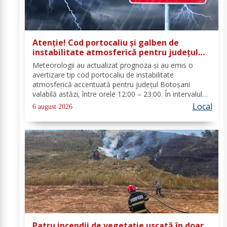
Atenție! Cod portocaliu și galben de
instabilitate atmosferică pentru județul
Botoșani
Meteorologii au actualizat prognoza și au emis o
avertizare tip cod portocaliu de instabilitate
atmosferică accentuată pentru județul Botoșani
valabilă astăzi, între orele 12:00 – 23:00. În intervalul
menționat vor fi perioade cu instabilitate atmosferică
Local
6 august 2026
accentuată ce se va manifesta prin...
Patru incendii de vegetație uscată în doar