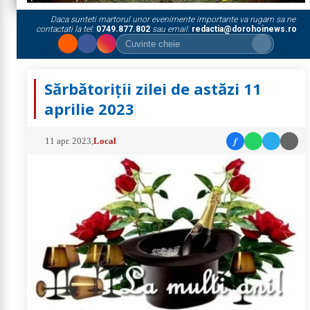
Daca sunteti martorul unor evenimente importante va rugam sa ne
contactati la tel:
0749.877.802
sau email:
redactia@dorohoinews.ro
Sărbătoriții zilei de astăzi 11
aprilie 2023
f
11 apr. 2023
,
Local