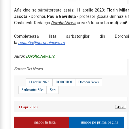
Află cine se sărbătoreşte astăzi 11 aprilie 2023:
Florin Mila
Jacota
- Dorohoi,
Paula Gavriluță
- profesor Școala Gimnazial
Cristinești. Redacția
Dorohoi News
urează tuturor
La mulți ani!
Completează lista sărbătoriților din Dorohoi
la
redactia@dorohoinews.ro
Autor:
DorohoiNews.ro
Sursa:
DH News
11 aprilie 2023
DOROHOI
Dorohoi News
Sarbatoritii Zilei
Stiri
Local
11 apr. 2023
inapoi la lista
inapoi pe prima pagina