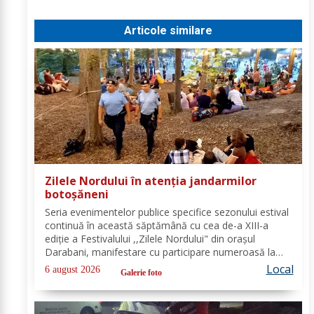
Articole similare
Zilele Nordului în atenția jandarmilor
botoșăneni
Seria evenimentelor publice specifice sezonului estival
continuă în această săptămână cu cea de-a XIII-a
ediție a Festivalului ,,Zilele Nordului" din orașul
Darabani, manifestare cu participare numeroasă la
care Inspectoratul de Jandarmi Județean Botoșani, în
Local
6 august 2026
Galerie foto
cooperare cu partenerii instituționali,...