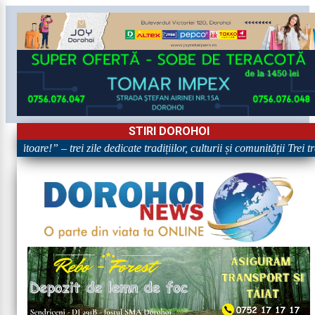
STIRI DOROHOI
bătoare!” – trei zile dedicate tradițiilor, culturii și comunității Trei t