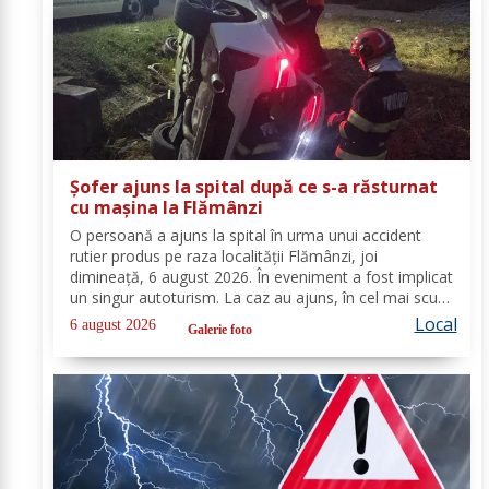
Șofer ajuns la spital după ce s-a răsturnat
cu mașina la Flămânzi
O persoană a ajuns la spital în urma unui accident
rutier produs pe raza localității Flămânzi, joi
dimineață, 6 august 2026. În eveniment a fost implicat
un singur autoturism. La caz au ajuns, în cel mai scurt
timp, pompierii din cadrul Punctului de Lucru Flămânzi,
Local
6 august 2026
Galerie foto
cu o autospecială de stingere și...