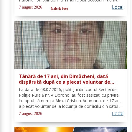
parte de o întâlnire interactivă despre prevenirea
Local
7 august 2026
Galerie foto
situațiilor de urgență și...
Tânără de 17 ani, din Dimăcheni, dată
dispărută după ce a plecat voluntar de
acasă și nu a mai revenit
La data de 08.07.2026, polițiștii din cadrul Secției de
Poliție Rurală nr. 4 Dorohoi au fost sesizați cu privire
la faptul că numita Alexa Cristina-Anamaria, de 17 ani,
a plecat voluntar de la locuința de domiciliu din satul și
comuna Dimăcheni, județul Botoșani. Semnalmentele
Local
7 august 2026
numitei Alexa...