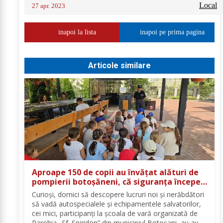
Local
27 apr. 2023
inapoi la lista
inapoi pe prima pagina
Articole similare
Aproape 150 de copii au învățat alături de
pompierii botoșăneni, că siguranța începe
cu un gest simplu
Curioși, dornici să descopere lucruri noi și nerăbdători
să vadă autospecialele și echipamentele salvatorilor,
cei mici, participanți la școala de vară organizată de
Parohia „Sf. Spiridon” din municipiul Botoșani, au avut