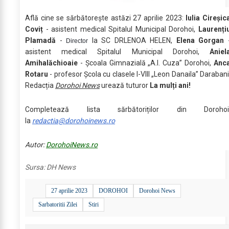
Află cine se sărbătoreşte astăzi 27 aprilie 2023:
Iulia Cireșic
Coviț
- asistent medical Spitalul Municipal Dorohoi,
Laurenți
Plamadă
-
la SC DRLENOA HELEN,
Elena Gorgan
Director
asistent medical Spitalul Municipal Dorohoi,
Aniel
Amihalăchioaie
- Școala Gimnazială „A.I. Cuza” Dorohoi,
Anc
Rotaru
- profesor Școla cu clasele I-VIII „Leon Danaila” Darabani
Redacția
Dorohoi News
urează tuturor
La mulți ani!
Completează lista sărbătoriților din Dorohoi
la
redactia@dorohoinews.ro
Autor:
DorohoiNews.ro
Sursa:
DH News
27 aprilie 2023
DOROHOI
Dorohoi News
Sarbatoritii Zilei
Stiri