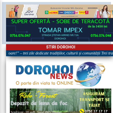
STIRI DOROHOI
ătoare!” – trei zile dedicate tradițiilor, culturii și comunității Trei tr