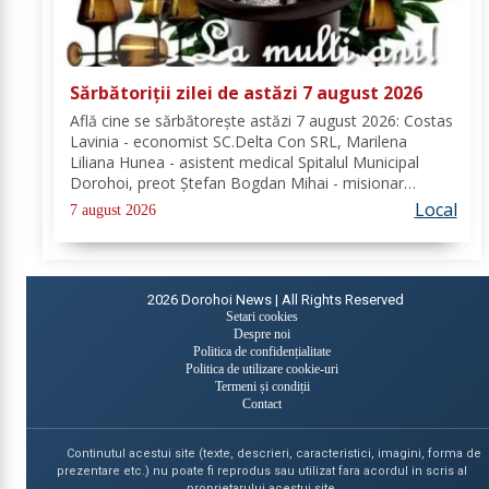
Sărbătoriții zilei de astăzi 7 august 2026
Află cine se sărbătoreşte astăzi 7 august 2026: Costas
Lavinia - economist SC.Delta Con SRL, Marilena
Liliana Hunea - asistent medical Spitalul Municipal
Dorohoi, preot Ștefan Bogdan Mihai - misionar
protopopesc Protopopiatul Dorohoi, Marcela Simona
Local
7 august 2026
Vieru - profesor Grup Școlar Alexandru Vlahuță...
2026
Dorohoi News | All Rights Reserved
Setari cookies
Despre noi
Politica de confidențialitate
Politica de utilizare cookie-uri
Termeni și condiții
Contact
Continutul acestui site (texte, descrieri, caracteristici, imagini, forma de
prezentare etc.) nu poate fi reprodus sau utilizat fara acordul in scris al
proprietarului acestui site.