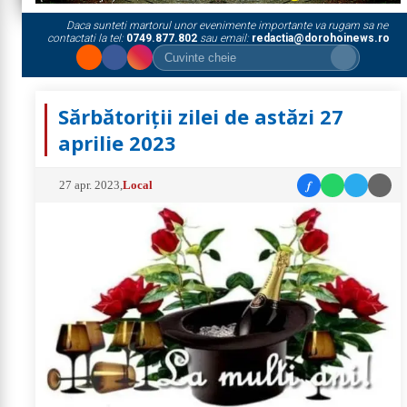
Daca sunteti martorul unor evenimente importante va rugam sa ne
contactati la tel:
0749.877.802
sau email:
redactia@dorohoinews.ro
Sărbătoriții zilei de astăzi 27
aprilie 2023
f
27 apr. 2023
,
Local