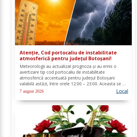
Atenție, Cod portocaliu de instabilitate
atmosferică pentru județul Botoșani!
Meteorologii au actualizat prognoza și au emis o
avertizare tip cod portocaliu de instabilitate
atmosferică accentuată pentru județul Botoșani
valabilă astăzi, între orele 12:00 – 23:00. Aceasta se va
manifesta prin intensificări ale vântului, vijelii puternice
Local
7 august 2026
(rafale de 70...90 km/h), averse...