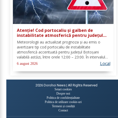
Atenție! Cod portocaliu și galben de
instabilitate atmosferică pentru județul
Botoșani
Meteorologii au actualizat prognoza și au emis o
avertizare tip cod portocaliu de instabilitate
atmosferică accentuată pentru județul Botoșani
valabilă astăzi, între orele 12:00 – 23:00. În intervalul
menționat vor fi perioade cu instabilitate atmosferică
Local
6 august 2026
accentuată ce se va manifesta prin...
2026
Dorohoi News | All Rights Reserved
Setari cookies
Despre noi
Politica de confidențialitate
Politica de utilizare cookie-uri
Termeni și condiții
Contact