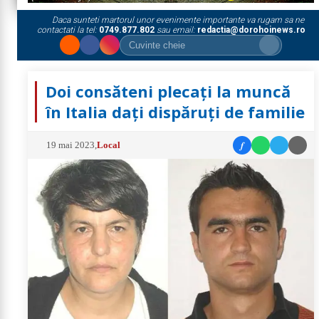
Daca sunteti martorul unor evenimente importante va rugam sa ne
contactati la tel:
0749.877.802
sau email:
redactia@dorohoinews.ro
Doi consăteni plecați la muncă
în Italia dați dispăruți de familie
f
19 mai 2023
,
Local