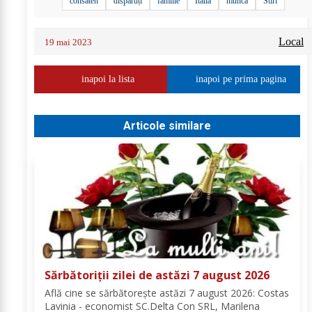
consăten
dispăruți
familie
Italia
muncă
Stiri
Local
19 mai 2023
inapoi la lista
inapoi pe prima pagina
Articole similare
Sărbătoriții zilei de astăzi 7 august 2026
Află cine se sărbătoreşte astăzi 7 august 2026: Costas
Lavinia - economist SC.Delta Con SRL, Marilena