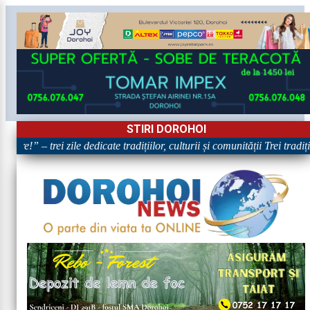
STIRI DOROHOI
are!” – trei zile dedicate tradițiilor, culturii și comunității Trei tradi