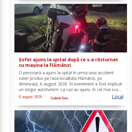
Șofer ajuns la spital după ce s-a răsturnat
cu mașina la Flămânzi
O persoană a ajuns la spital în urma unui accident
rutier produs pe raza localității Flămânzi, joi
dimineață, 6 august 2026. În eveniment a fost implicat
un singur autoturism. La caz au ajuns, în cel mai scurt
timp, pompierii din cadrul Punctului de Lucru Flămânzi,
Local
6 august 2026
Galerie foto
cu o autospecială de stingere și...