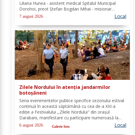
Liliana Hunea - asistent medical Spitalul Municipal
Dorohoi, preot Ștefan Bogdan Mihai - misionar
protopopesc Protopopiatul Dorohoi, Marcela Simona
Local
7 august 2026
Vieru - profesor Grup Școlar Alexandru Vlahuță...
Zilele Nordului în atenția jandarmilor
botoșăneni
Seria evenimentelor publice specifice sezonului estival
continuă în această săptămână cu cea de-a XIII-a
ediție a Festivalului ,,Zilele Nordului" din orașul
Darabani, manifestare cu participare numeroasă la
care Inspectoratul de Jandarmi Județean Botoșani, în
Local
6 august 2026
Galerie foto
cooperare cu partenerii instituționali,...