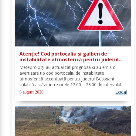
Atenție! Cod portocaliu și galben de
instabilitate atmosferică pentru județul
Botoșani
Meteorologii au actualizat prognoza și au emis o
avertizare tip cod portocaliu de instabilitate
atmosferică accentuată pentru județul Botoșani
valabilă astăzi, între orele 12:00 – 23:00. În intervalul
menționat vor fi perioade cu instabilitate atmosferică
Local
6 august 2026
accentuată ce se va manifesta prin...