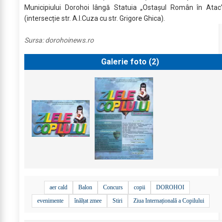
Municipiului Dorohoi lângă Statuia „Ostașul Român în Atac
(intersecție str. A.I.Cuza cu str. Grigore Ghica).
Sursa:
dorohoinews.ro
Galerie foto (
2
)
aer cald
Balon
Concurs
copii
DOROHOI
evenimente
înălțat zmee
Stiri
Ziua Internațională a Copilului