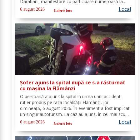
Darabani, manifestare cu participare numeroasă la
care Inspectoratul de Jandarmi Județean Botoșani, în
Local
6 august 2026
Galerie foto
cooperare cu partenerii instituționali,...
Șofer ajuns la spital după ce s-a răsturnat
cu mașina la Flămânzi
O persoană a ajuns la spital în urma unui accident
rutier produs pe raza localității Flămânzi, joi
dimineață, 6 august 2026. În eveniment a fost implicat
un singur autoturism. La caz au ajuns, în cel mai scurt
timp, pompierii din cadrul Punctului de Lucru Flămânzi,
Local
6 august 2026
Galerie foto
cu o autospecială de stingere și...