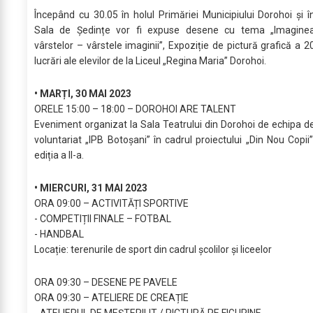
Începând cu 30.05 în holul Primăriei Municipiului Dorohoi și î
Sala de Ședințe vor fi expuse desene cu tema „Imagine
vârstelor – vârstele imaginii’’, Expoziție de pictură grafică a 2
lucrări ale elevilor de la Liceul „Regina Maria’’ Dorohoi.
• MARȚI, 30 MAI 2023
ORELE 15:00 – 18:00 – DOROHOI ARE TALENT
Eveniment organizat la Sala Teatrului din Dorohoi de echipa d
voluntariat „IPB Botoșani” în cadrul proiectului „Din Nou Copii”
ediția a II-a.
• MIERCURI, 31 MAI 2023
ORA 09:00 – ACTIVITĂȚI SPORTIVE
- COMPETIȚII FINALE – FOTBAL
- HANDBAL
Locație: terenurile de sport din cadrul școlilor și liceelor
ORA 09:30 – DESENE PE PAVELE
ORA 09:30 – ATELIERE DE CREAȚIE
- ATELIERUL DE MEȘTERILIT / PICTURĂ PE FIGURINE