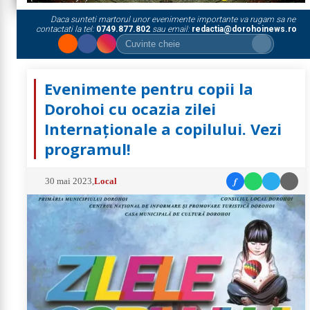
Daca sunteti martorul unor evenimente importante va rugam sa ne
contactati la tel:
0749.877.802
sau email:
redactia@dorohoinews.ro
Evenimente pentru copii la
Dorohoi cu ocazia zilei
Internaționale a copilului. Vezi
programul!
f
30 mai 2023
,
Local