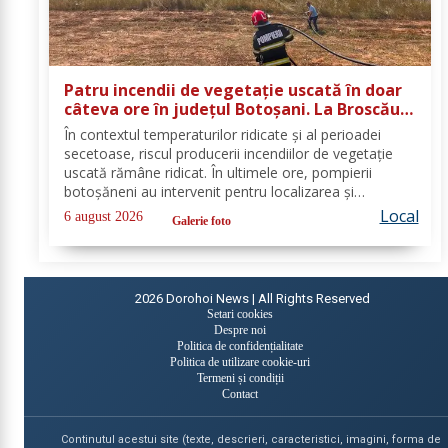
Patru incendii de vegetație uscată în doar
câteva ore în județul Botoșani. La Broscăuți
a ars un hectar de vegetație
În contextul temperaturilor ridicate și al perioadei
secetoase, riscul producerii incendiilor de vegetație
uscată rămâne ridicat. În ultimele ore, pompierii
botoșăneni au intervenit pentru localizarea și
lichidarea a patru incendii de vegetație uscată,
Local
6 august 2026
Galerie foto
produse în următoarele localități: Broscăuți –...
2026
Dorohoi News | All Rights Reserved
Setari cookies
Despre noi
Politica de confidențialitate
Politica de utilizare cookie-uri
Termeni și condiții
Contact
Continutul acestui site (texte, descrieri, caracteristici, imagini, forma de