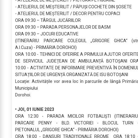
- ATELIERUL DE MEȘTERILIT / PĂPUȘI COCHETE DIN ȘOSETE
- ATELIERUL DE MEȘTERILIT / DECOR PENTRU COPACI
ORA 09:30 – TÂRGUL JUCĂRIILOR
ORA 09:30 – PARADA PERSONAJELOR DE BASM
ORA 09:30 – JOCURI EDUCATIVE
(ITINERARIU: PARCARE COLEGIUL „GRIGORE GHICA” (str
A.I.Cuza) - PRIMĂRIA DOROHOI)
ORA 10:00 - TEHNICI DE OFERIRE A PRIMULUI AJUTOR OFERIT
DE SERVICIUL JUDEȚEAN DE AMBULANȚĂ BOTOȘANI OR
10:00 - ACTIVITATE DE INFORMARE PREVENTIVĂ ÎN DOMENIU
SITUAȚIILOR DE URGENȚĂ ORGANIZATĂ DE ISU BOTOȘANI
Locație: Activitățile vor avea loc în parcurile de lângă Primări
Municipiului
Dorohoi.
• JOI, 01 IUNIE 2023
ORA 12:30 - PARADA MICILOR FOTBALIȘTI (ITINERARIU
PARCARE PENNY - BLD. VICTORIEI - BLOCUL TURN 
PIETONALUL „GRIGORE GHICA” - PRIMĂRIA DOROHOI)
ORA 18:00 - DANSURI TRADIȚIONALE RROME ORA 18:10 