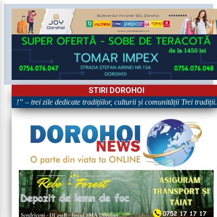
STIRI DOROHOI
e!” – trei zile dedicate tradițiilor, culturii și comunității Trei tradiți