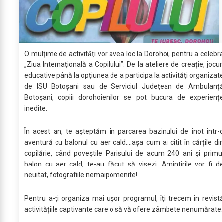
O mulțime de activități vor avea loc la Dorohoi, pentru a celebr
„Ziua Internațională a Copilului’’. De la ateliere de creație, jocur
educative până la opțiunea de a participa la activități organizat
de ISU Botoșani sau de Serviciul Județean de Ambulanț
Botoșani, copiii dorohoienilor se pot bucura de experienț
inedite.
În acest an, te așteptăm în parcarea bazinului de înot într-
aventură cu balonul cu aer cald....așa cum ai citit în cărțile di
copilărie, când poveștile Parisului de acum 240 ani și primu
balon cu aer cald, te-au făcut să visezi. Amintirile vor fi d
neuitat, fotografiile nemaipomenite!
Pentru a-ți organiza mai ușor programul, îți trecem în revist
activitățiile captivante care o să vă ofere zâmbete nenumărate