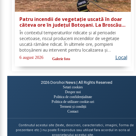
Patru incendii de vegetație uscată în doar
câteva ore în județul Botoșani. La Broscăuți
a ars un hectar de vegetație
În contextul temperaturilor ridicate și al perioadei
secetoase, riscul producerii incendiilor de vegetație
uscată rămâne ridicat. În ultimele ore, pompierii
botoșăneni au intervenit pentru localizarea și
lichidarea a patru incendii de vegetație uscată,
Local
6 august 2026
Galerie foto
produse în următoarele localități: Broscăuți –...
2026
Dorohoi News | All Rights Reserved
Setari cookies
Despre noi
Politica de confidențialitate
Politica de utilizare cookie-uri
Termeni și condiții
Contact
Continutul acestui site (texte, descrieri, caracteristici, imagini, forma de
prezentare etc.) nu poate fi reprodus sau utilizat fara acordul in scris al
proprietarului acestui site.