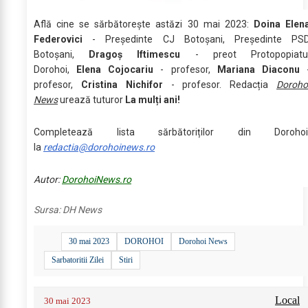
Află cine se sărbătoreşte astăzi 30 mai 2023:
Doina Elen
Federovici
- Președinte CJ Botoșani, Președinte PS
Botoșani,
Dragoș Iftimescu
- preot Protopopiatu
Dorohoi,
Elena Cojocariu
- profesor,
Mariana Diaconu
profesor,
Cristina Nichifor
- profesor. Redacția
Doroho
News
urează tuturor
La mulți ani!
Completează lista sărbătoriților din Dorohoi
la
redactia@dorohoinews.ro
Autor:
DorohoiNews.ro
Sursa:
DH News
30 mai 2023
DOROHOI
Dorohoi News
Sarbatoritii Zilei
Stiri
Local
30 mai 2023