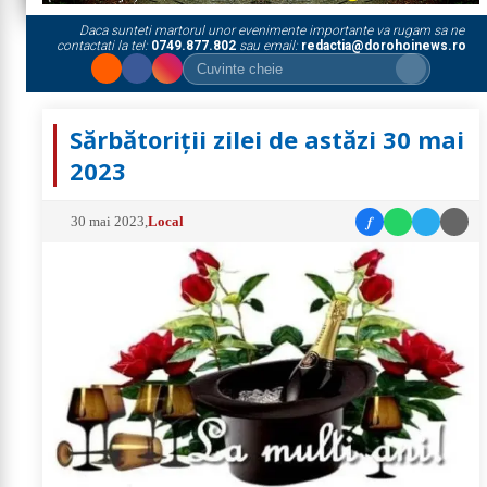
Daca sunteti martorul unor evenimente importante va rugam sa ne
contactati la tel:
0749.877.802
sau email:
redactia@dorohoinews.ro
Sărbătoriții zilei de astăzi 30 mai
2023
f
30 mai 2023
,
Local