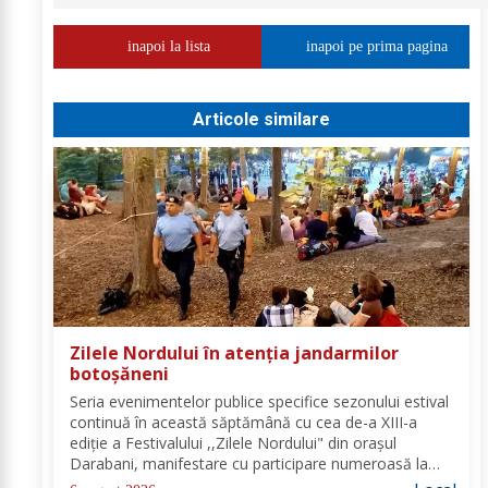
inapoi la lista
inapoi pe prima pagina
Articole similare
Zilele Nordului în atenția jandarmilor
botoșăneni
Seria evenimentelor publice specifice sezonului estival
continuă în această săptămână cu cea de-a XIII-a
ediție a Festivalului ,,Zilele Nordului" din orașul
Darabani, manifestare cu participare numeroasă la
care Inspectoratul de Jandarmi Județean Botoșani, în