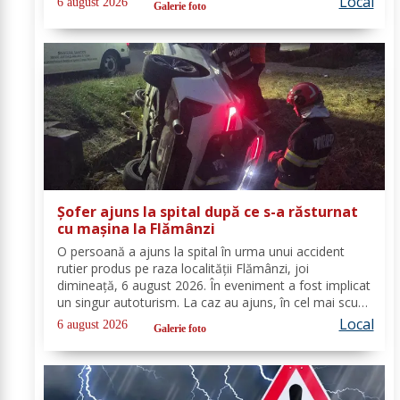
Local
6 august 2026
Galerie foto
cooperare cu partenerii instituționali,...
Șofer ajuns la spital după ce s-a răsturnat
cu mașina la Flămânzi
O persoană a ajuns la spital în urma unui accident
rutier produs pe raza localității Flămânzi, joi
dimineață, 6 august 2026. În eveniment a fost implicat
un singur autoturism. La caz au ajuns, în cel mai scurt
timp, pompierii din cadrul Punctului de Lucru Flămânzi,
Local
6 august 2026
Galerie foto
cu o autospecială de stingere și...