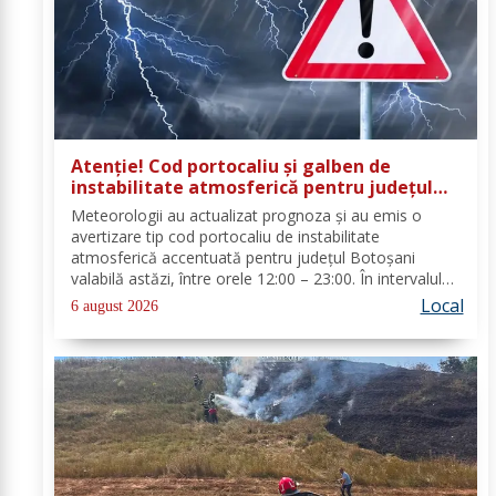
Atenție! Cod portocaliu și galben de
instabilitate atmosferică pentru județul
Botoșani
Meteorologii au actualizat prognoza și au emis o
avertizare tip cod portocaliu de instabilitate
atmosferică accentuată pentru județul Botoșani
valabilă astăzi, între orele 12:00 – 23:00. În intervalul
menționat vor fi perioade cu instabilitate atmosferică
Local
6 august 2026
accentuată ce se va manifesta prin...