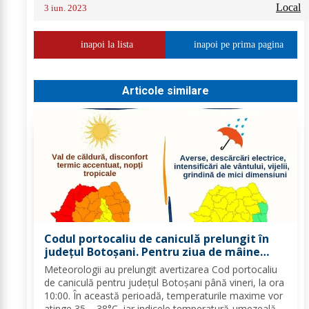
Local
3 iun. 2023
inapoi la lista
inapoi pe prima pagina
Articole similare
Codul portocaliu de caniculă prelungit în
județul Botoșani. Pentru ziua de mâine
sunt prognozate și furtuni
Meteorologii au prelungit avertizarea Cod portocaliu
de caniculă pentru județul Botoșani până vineri, la ora
10:00. În această perioadă, temperaturile maxime vor
atinge 35 – 38°C, iar indicele temperatură-umezeală