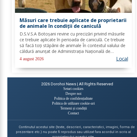
Măsuri care trebuie aplicate de proprietarii
de animale în condiții de caniculă
D.S.V.S.A Botoșani revine cu precizări privind măsurile
ce trebuie aplicate în perioada de caniculă. Ce trebuie
să facă toți stăpânii de animale În contextul valului de
căldură anunțat de Administrația Națională de
Meteorologie, Direcția Sanitară Veterinară și pentru
Local
4 august 2026
Siguranța Alimentelor Botoșani...
2026
Dorohoi News | All Rights Reserved
Setari cookies
Despre noi
Politica de confidențialitate
Politica de utilizare cookie-uri
Termeni și condiții
Contact
Continutul acestui site (texte, descrieri, caracteristici, imagini, forma de
prezentare etc.) nu poate fi reprodus sau utilizat fara acordul in scris al
proprietarului acestui site.