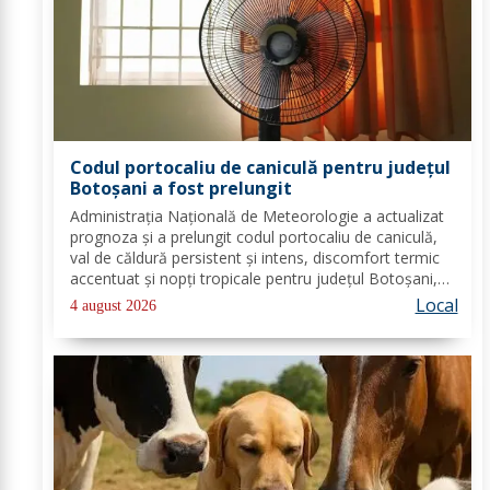
Codul portocaliu de caniculă pentru județul
Botoșani a fost prelungit
Administrația Națională de Meteorologie a actualizat
prognoza și a prelungit codul portocaliu de caniculă,
val de căldură persistent și intens, discomfort termic
accentuat și nopți tropicale pentru județul Botoșani,
până joi, la ora 10:00. Temperaturile maxime vor fi
Local
4 august 2026
cuprinse între 35 și 39 de...