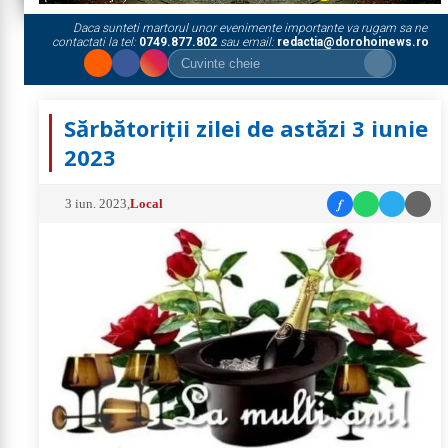
Daca sunteti martorul unor evenimente importante va rugam sa ne
contactati la tel:
0749.877.802
sau email:
redactia@dorohoinews.ro
Sărbătoriții zilei de astăzi 3 iunie
2023
f
3 iun. 2023
,
Local