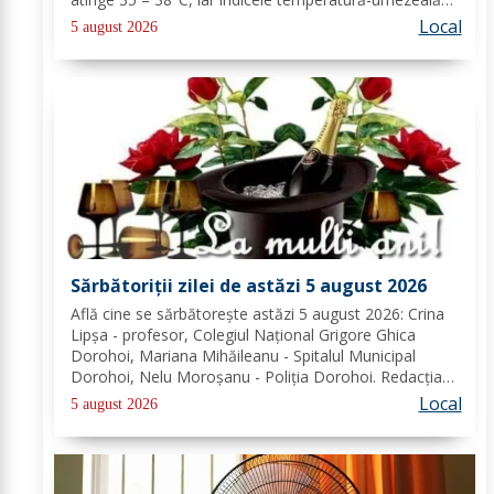
va depăși pragul critic de 80 de unități. Nopțile vor
Local
5 august 2026
rămâne tropicale, cu minime...
Sărbătoriții zilei de astăzi 5 august 2026
Află cine se sărbătoreşte astăzi 5 august 2026: Crina
Lipșa - profesor, Colegiul Național Grigore Ghica
Dorohoi, Mariana Mihăileanu - Spitalul Municipal
Dorohoi, Nelu Moroșanu - Poliția Dorohoi. Redacția
Dorohoi News urează tuturor La mulți ani!
Local
5 august 2026
Completează lista sărbătoriților din Dorohoi, la...