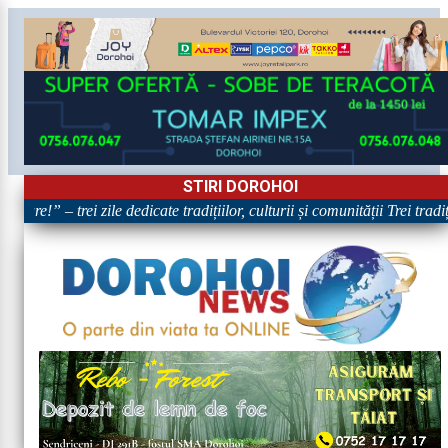
STIRI DOROHOI
oare!” – trei zile dedicate tradițiilor, culturii și comunității Trei trad