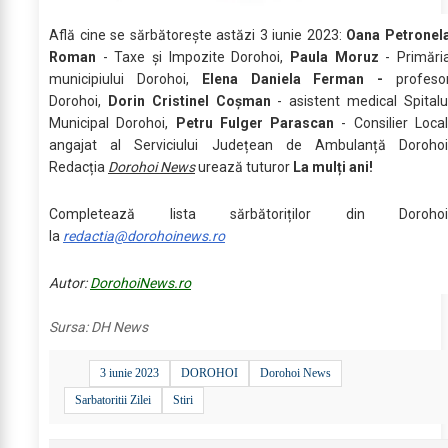
Află cine se sărbătoreşte astăzi 3 iunie 2023:
Oana Petronel
Roman
- Taxe și Impozite Dorohoi,
Paula Moruz
- Primări
municipiului Dorohoi,
Elena Daniela Ferman -
profeso
Dorohoi,
Dorin Cristinel Coșman
- asistent medical Spitalu
Municipal Dorohoi,
Petru Fulger Parascan
- Consilier Local
angajat al Serviciului Județean de Ambulanță Dorohoi
Redacția
Dorohoi News
urează tuturor
La mulți ani!
Completează lista sărbătoriților din Dorohoi
la
redactia@dorohoinews.ro
Autor:
DorohoiNews.ro
Sursa:
DH News
3 iunie 2023
DOROHOI
Dorohoi News
Sarbatoritii Zilei
Stiri