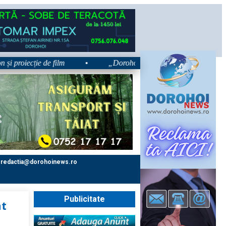
oiecție de film
•
„Dorohoiul, în Sărbătoare!” – trei zile dedic
redactia@dorohoinews.ro
Publicitate
nt