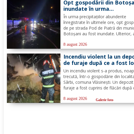
Opt gospodării din Botoșa
din cadrul...
inundate în urma
precipitațiilor abundente 
În urma precipitațiilor abundente
ultimele ore
înregistrate în ultimele ore, opt gosp
de pe strada Pod de Piatră din munic
Botoșani au fost inundate. Ulterior,
acumulată în curțile oamenilor s-a r
pe carosabil. Pentru evacuarea apei,
8 august 2026
pompierii militari din cadrul
Incendiu violent la un dep
Detașamentului Botoșani au...
de furaje după ce a fost lo
de trăsnet
Un incendiu violent s-a produs, noa
trecută, într-o gospodărie din localit
Sârbi, comuna Vlăsinești. Un depozit
furaje a fost cuprins de flăcări după 
fost lovit de trăsnet. Alarma a fost 
puțin după ora 22:00. La caz s-au
8 august 2026
Galerie foto
deplasat, în cel mai scurt timp, pomp
din cadrul...