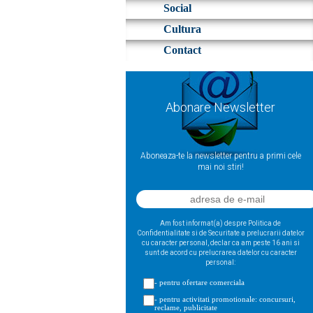
Social
Cultura
Contact
Abonare Newsletter
Aboneaza-te la newsletter pentru a primi cele
mai noi stiri!
Am fost informat(a) despre Politica de
Confidentialitate si de Securitate a prelucrarii datelor
cu caracter personal, declar ca am peste 16 ani si
sunt de acord cu prelucrarea datelor cu caracter
personal:
- pentru ofertare comerciala
- pentru activitati promotionale: concursuri,
reclame, publicitate