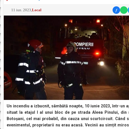
f
11 iun. 2023
,
Local
Un incendiu a izbucnit, sâmbătă noapte, 10 iunie 2023, într-un 
situat la etajul I al unui bloc de pe strada Aleea Pinului, din
Botoșani, cel mai probabil, din cauza unui scurtcircuit. Când 
evenimentul, proprietarii nu erau acasă. Vecinii au simțit miro