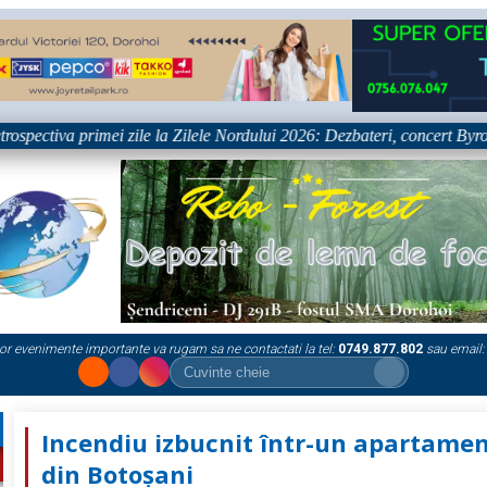
tiva primei zile la Zilele Nordului 2026: Dezbateri, concert Byron și pr
or evenimente importante va rugam sa ne contactati la tel:
0749.877.802
sau email:
Incendiu izbucnit într-un apartame
din Botoșani