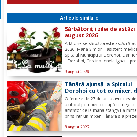
Articole similare
Sărbătoriții zilei de astăzi
august 2026
Află cine se sărbătoreşte astăzi 9 a
2026: Maria Simion - asistent medica
Spitalul Municipului Dorohoi, Dan I
- Dorohoi, Cristina Ionela Ignat - pr
la Seminarul Teologic „Sf. Ioan Iaco
Dorohoi, Ana-Maria Ojog - profesor
9 august 2026
consilier educativ Școala Gimnazială
Tânără ajunsă la Spitalul
Dumeni, Mihai...
Dorohoi cu tot cu mixer, 
ce și-a prins degetul în ap
O femeie de 27 de ani a avut nevoie
ajutorul pompierilor după ce degetul
arătător de la mâna stângă i-a răma
prins într-un mixer. Tânăra s-a preze
la Spitalul Municipal Dorohoi cu tot 
aparatul electrocasnic, iar medicii au
8 august 2026
solicitat intervenția salvatorilor. Pom