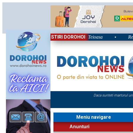
STIRI DOROHOI
lui 2026: Energie și nostalgie în Poiana Teioasa
•
Retrospec
Daca sunteti martorul un
Meniu navigare
Anunturi