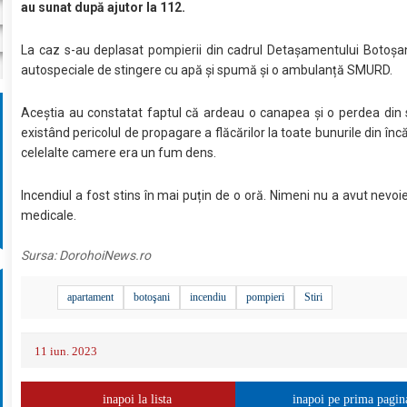
au sunat după ajutor la 112.
La caz s-au deplasat pompierii din cadrul Detașamentului Botoșa
autospeciale de stingere cu apă și spumă și o ambulanță SMURD.
Aceștia au constatat faptul că ardeau o canapea și o perdea din 
existând pericolul de propagare a flăcărilor la toate bunurile din încă
celelalte camere era un fum dens.
Incendiul a fost stins în mai puțin de o oră. Nimeni nu a avut nevoie 
medicale.
Sursa:
DorohoiNews.ro
apartament
botoşani
incendiu
pompieri
Stiri
11 iun. 2023
inapoi la lista
inapoi pe prima pagin