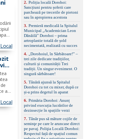
ni
2
.
Poliția locală Dorohoi:
reglaj lombar electric
Sancțiuni pentru șoferii care
pentru șofer și pasager
parchează pe trecerile de pietoni
Volan multifuncțional
din
sau în apropierea acestora
îmbrăcat în piele, cu
odării
padele pentru schimbarea
3
.
Premieră medicală la Spitalul
treptelor Adaptive cruise
ipiul
Municipal „Academician Leon
control, asistent
 apa
Dănăilă” Dorohoi – prima
schimbare bandă și
etras
artroplastie totală de șold
menținere bandă Faruri
Local
necimentată, realizată cu succes
bi-xenon adaptive cu
funcție Cornering,
4
.
„Dorohoiul, în Sărbătoare!” –
ozit
asistent fază lungă
trei zile dedicate tradițiilor,
automată , lumini de zi
culturii și comunității Trei
vit
LED, proiectoare ceață
tradiții. Un singur eveniment. O
LED, spălătoare faruri
ptea
singură sărbătoare!
Senzori parcare
atea
5
.
Tânără ajunsă la Spitalul
față/spate, cameră
 de
Dorohoi cu tot cu mixer, după ce
marșarier Keyless entry
ce a
și-a prins degetul în aparat
& start, geamuri electrice
dată
față/spate, oglinzi
6
.
Primăria Dorohoi: Anunț
Local
electrice, încălzite și
privind execuția lucrărilor de
rabatabile Sistem hands-
ierii
dezinsecție în spațiile verzi
free, Bluetooth, USB
Sistem start/stop, frână
7
.
Tânăr pus să măture cojile de
de parcare electrică,
seminţe pe care le aruncase direct
anvelope vară runflat
pe pavaj. Poliţia Locală Dorohoi:
Control presiune pneuri,
Respectul față de spațiul comun
filtru de particule,
trebuie să fie o prioritate pentru