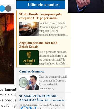
Ultimele anunturi
SC din Dorohoi angajează șofer
categoria C+E pe perioadă
nedeterminată
Societate comercială din
Dorohoi angajează șofer
categoria C+E pe
perioadă nedeterminată.
Candidatul trebuie să
Angajăm personal fast-food –
aibă experiență și atestat
Zehab Kebab
transport marfă. Pentru
detalii, vă rog să sunați la
Ești o persoană serioasă,
numărul de telefon.
dinamică și îți dorești un
loc de muncă stabil? Te
așteptăm în echipa Zehab
Kebab! Posturi
Caut loc de munca
disponibile: -
SHAORMAR AJUTOR
Caut loc de muncă stabil
BUCATAR 2/posturi -
,cu contract în Dorohoi.
LUCRATOR
Am experiență în
COMERCIAL
management,
apartament
VANZATOR /2 posturi
contabilitate, ospătărie .
OFERIM : Contract de
 municipiul
SC MAGISTRA FARM SRL
Rog seriozitate
muncă Program flexibil
ANGAJEAZĂ lucrător comercial –
s-a produs
Salariu motivant, în
DOROHOI
Farmacia Magistra din
s de fum și
funcție de experienț