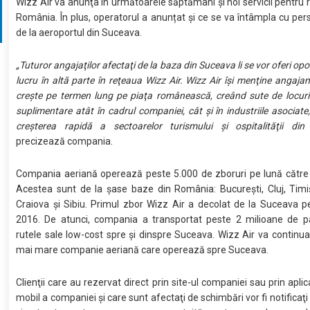
Wizz Air va anunţa în următoarele săptămâni şi noi servicii pentru 
România. În plus, operatorul a anunțat și ce se va întâmpla cu per
de la aeroportul din Suceava.
„Tuturor angajaţilor afectaţi de la baza din Suceava li se vor oferi opo
lucru în altă parte în reţeaua Wizz Air. Wizz Air îşi menţine angaja
creşte pe termen lung pe piaţa românească, creând sute de locur
suplimentare atât în cadrul companiei, cât şi în industriile asociate
creşterea rapidă a sectoarelor turismului şi ospitalităţii di
precizează compania.
Compania aeriană operează peste 5.000 de zboruri pe lună către 
Acestea sunt de la şase baze din România: Bucureşti, Cluj, Timiş
Craiova şi Sibiu. Primul zbor Wizz Air a decolat de la Suceava 
2016. De atunci, compania a transportat peste 2 milioane de p
rutele sale low-cost spre şi dinspre Suceava. Wizz Air va continua
mai mare companie aeriană care operează spre Suceava.
Clienţii care au rezervat direct prin site-ul companiei sau prin apli
mobil a companiei şi care sunt afectaţi de schimbări vor fi notificaţi