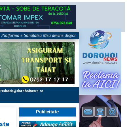
ma e-Sănătatea Mea devine disponibilă pe 1 septembrie: pacientul devine 
redactia@dorohoinews.ro
Publicitate
ste