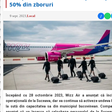
50% din zboruri
f
9 sept. 2023
,
Local
Începând cu 28 octombrie 2023, Wizz Air a anunțat că înc
operațională de la Suceava, dar va continua să activeze undeva 
la sută din capacitatea sa din municipiul bucovinean. Comp
anunțat că va încerca să relocheze personalul de la Sucea