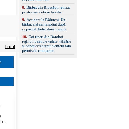
8
.
Bărbat din Broscăuți reținut
pentru violență în familie
9
.
Accident la Pădureni. Un
bărbat a ajuns la spital după
impactul dintre două mașini
10
.
Doi tineri din Dorohoi
reținuți pentru evadare, tâlhărie
și conducerea unui vehicul fără
Local
permis de conducere
a
e
ă
a
șul
e