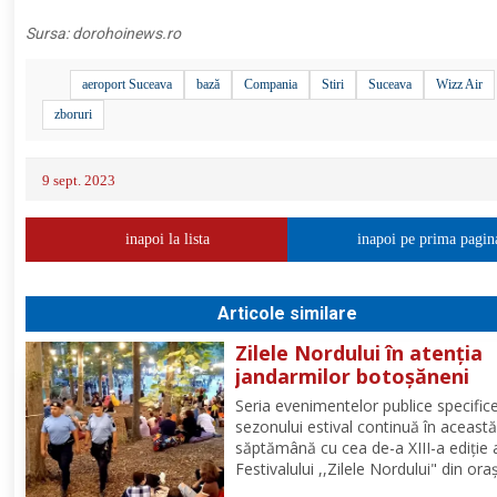
Sursa:
dorohoinews.ro
aeroport Suceava
bază
Compania
Stiri
Suceava
Wizz Air
zboruri
9 sept. 2023
inapoi la lista
inapoi pe prima pagin
Articole similare
Zilele Nordului în atenția
jandarmilor botoșăneni
Seria evenimentelor publice specific
sezonului estival continuă în aceast
săptămână cu cea de-a XIII-a ediție 
Festivalului ,,Zilele Nordului" din ora
Darabani, manifestare cu participar