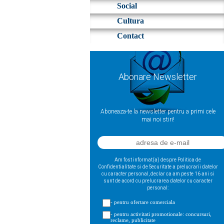
Social
Cultura
Contact
Abonare Newsletter
Aboneaza-te la newsletter pentru a primi cele
mai noi stiri!
Am fost informat(a) despre Politica de
Confidentialitate si de Securitate a prelucrarii datelor
cu caracter personal, declar ca am peste 16 ani si
sunt de acord cu prelucrarea datelor cu caracter
personal:
- pentru ofertare comerciala
- pentru activitati promotionale: concursuri,
reclame, publicitate