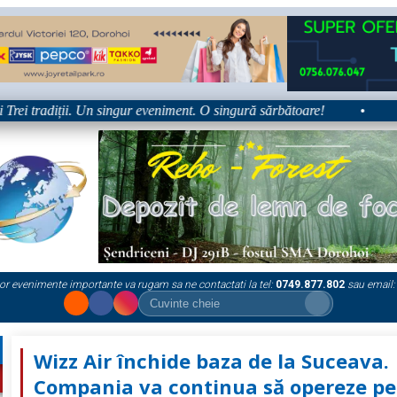
 tradiții. Un singur eveniment. O singură sărbătoare!
•
Platfor
or evenimente importante va rugam sa ne contactati la tel:
0749.877.802
sau email:
Wizz Air închide baza de la Suceava.
Compania va continua să opereze pe