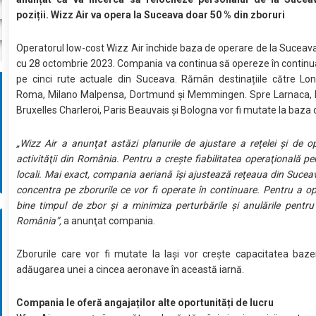
poziții. Wizz Air va opera la Suceava doar 50 % din zboruri
Operatorul low-cost Wizz Air închide baza de operare de la Suceav
cu 28 octombrie 2023. Compania va continua să opereze în continu
pe cinci rute actuale din Suceava. Rămân destinațiile către Lon
Roma, Milano Malpensa, Dortmund şi Memmingen. Spre Larnaca, 
Bruxelles Charleroi, Paris Beauvais şi Bologna vor fi mutate la baza d
„Wizz Air a anunţat astăzi planurile de ajustare a reţelei şi de o
activităţii din România. Pentru a creşte fiabilitatea operaţională pen
locali. Mai exact, compania aeriană îşi ajustează reţeaua din Suceav
concentra pe zborurile ce vor fi operate în continuare. Pentru a o
bine timpul de zbor şi a minimiza perturbările şi anulările pentru c
România”,
a anunţat compania.
Zborurile care vor fi mutate la Iaşi vor creşte capacitatea baz
adăugarea unei a cincea aeronave în această iarnă.
Compania le oferă angajaților alte oportunități de lucru