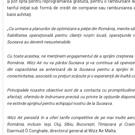
şi pot opta pentru reprogramarea gratuită, pentru o rambursare 
tariful iniţial sub formă de credit de companie sau rambursarea
banii achitaţi.
„Ca urmare a planurilor de optimizare a pieţei din România, menite s
fiabilitatea operaţională pentru clienţii noştri locali, operaţiunile
Suceava au devenit nesustenabile.
Cu toate acestea, ne menţinem angajamentul de a sprijini creşterea 
România. Wizz Air nu va părăsi Suceava şi va continua să operez
din capacitatea sa anterioară de la Suceava pentru a sprijini în
conectivitatea, asociată cu preţuri scăzute şi o experienţă de înaltă ca
Principalele noastre obiective sunt de a contacta cu promptitudine to
afectaţi, oferindu-le îndrumare precisă cu privire la opţiunile disponib
ne extinde sprijinul pentru echipajul nostru de la Suceava.
Wizz Air persistă în a oferi tarife competitive de pe mai multe aero
România, inclusiv Iaşi, Cluj, Sibiu, Bucureşti, Timişoara şi Craio
Diarmuid Ó Conghaile, directorul general al Wizz Air Malta.