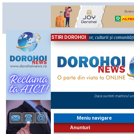
STIRI DOROHOI
rbătoare!” – trei zile dedicate tradițiilor, culturii și comunității Trei
Daca sunteti martorul un
Meniu navigare
Anunturi