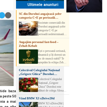
Ultimele anunturi
SC din Dorohoi angajează șofer
categoria C+E pe perioadă
nedeterminată
Societate comercială din
Dorohoi angajează șofer
categoria C+E pe
perioadă nedeterminată.
Candidatul trebuie să
Angajăm personal fast-food –
aibă experiență și atestat
Zehab Kebab
transport marfă. Pentru
detalii, vă rog să sunați la
Ești o persoană serioasă,
numărul de telefon.
dinamică și îți dorești un
loc de muncă stabil? Te
așteptăm în echipa Zehab
Kebab! Posturi
Colectivul Colegiului Național
disponibile: -
„Grigore Ghica” Dorohoi
SHAORMAR AJUTOR
transmite sincere condoleanțe
BUCATAR 2/posturi -
Colectivul Colegiului
LUCRATOR
Național „Grigore
COMERCIAL
Ghica” Dorohoi este
VANZATOR /2 posturi
alături de colega Alexa
hide baza
OFERIM : Contract de
Lăcrămioara la trecerea în
la peste 50
muncă Program flexibil
Vând BMW X3 xDrive20d
neființă a soțului și
Salariu motivant, în
ania a mai
transmite sincere
BMW X3 xDrive20d |
funcție de experienț
condoleanțe familiei.
va pe alte