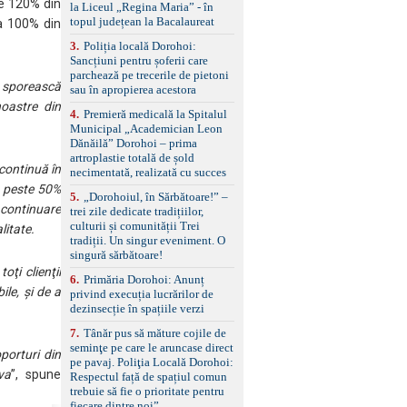
standard Euro 6 Trapă
de 120% din
la Liceul „Regina Maria” - în
panoramică, geamuri
topul județean la Bacalaureat
 a 100% din
spate fumurii Carlig de
remorcare Bonus: -
3
.
Poliția locală Dorohoi:
Covorașe textile montate
Sancțiuni pentru șoferii care
pe mașină. -Ofer și un
parchează pe trecerile de pietoni
ă sporească
set de covorașe din
sau în apropierea acestora
cauciuc/pvc. -Se vinde
 noastre din
4
.
Premieră medicală la Spitalul
împreună cu un set de
Municipal „Academician Leon
anvelope de iarnă.
Dănăilă” Dorohoi – prima
artroplastie totală de șold
continuă în
necimentată, realizată cu succes
e peste 50%
5
.
„Dorohoiul, în Sărbătoare!” –
 continuare
trei zile dedicate tradițiilor,
culturii și comunității Trei
litate.
tradiții. Un singur eveniment. O
singură sărbătoare!
ţi clienţii
6
.
Primăria Dorohoi: Anunț
ile, şi de a
privind execuția lucrărilor de
dezinsecție în spațiile verzi
7
.
Tânăr pus să măture cojile de
seminţe pe care le aruncase direct
porturi din
pe pavaj. Poliţia Locală Dorohoi:
va
”, spune
Respectul față de spațiul comun
trebuie să fie o prioritate pentru
fiecare dintre noi”