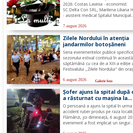
2026: Costas Lavinia - economist
SC.Delta Con SRL, Marilena Liliana 
- asistent medical Spitalul Municipal
Dorohoi, preot Ștefan Bogdan Mihai
misionar protopopesc Protopopiatu
7 august 2026
Dorohoi, Marcela Simona Vieru - pr
Zilele Nordului în atenția
Grup Școlar Alexandru Vlahuță...
jandarmilor botoșăneni
Seria evenimentelor publice specific
sezonului estival continuă în aceast
săptămână cu cea de-a XIII-a ediție 
Festivalului ,,Zilele Nordului" din ora
Darabani, manifestare cu participar
numeroasă la care Inspectoratul de
6 august 2026
Galerie foto
Jandarmi Județean Botoșani, în coo
Șofer ajuns la spital după 
cu partenerii instituționali,...
a răsturnat cu mașina la
Flămânzi
O persoană a ajuns la spital în urma
accident rutier produs pe raza localit
Flămânzi, joi dimineață, 6 august 20
eveniment a fost implicat un singur
autoturism. La caz au ajuns, în cel m