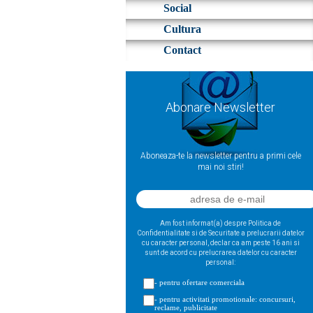
Social
Cultura
Contact
Abonare Newsletter
Aboneaza-te la newsletter pentru a primi cele
mai noi stiri!
Am fost informat(a) despre Politica de
Confidentialitate si de Securitate a prelucrarii datelor
cu caracter personal, declar ca am peste 16 ani si
sunt de acord cu prelucrarea datelor cu caracter
personal:
- pentru ofertare comerciala
- pentru activitati promotionale: concursuri,
reclame, publicitate