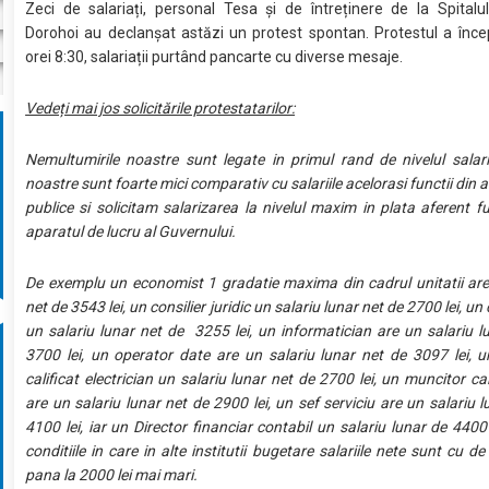
Zeci de salariați, personal Tesa și de întreținere de la Spitalu
Dorohoi au declanșat astăzi un protest spontan. Protestul a încep
orei 8:30, salariații purtând pancarte cu diverse mesaje.
Vedeți mai jos solicitările protestatarilor:
Nemultumirile noastre sunt legate in primul rand de nivelul salarial
noastre sunt foarte mici comparativ cu salariile acelorasi functii din alt
publice si solicitam salarizarea la nivelul maxim in plata aferent fu
aparatul de lucru al Guvernului.
De exemplu un economist 1 gradatie maxima din cadrul unitatii are
net de 3543 lei, un consilier juridic un salariu lunar net de 2700 lei, un
un salariu lunar net de 3255 lei, un informatician are un salariu l
3700 lei, un operator date are un salariu lunar net de 3097 lei, 
calificat electrician un salariu lunar net de 2700 lei, un muncitor cal
are un salariu lunar net de 2900 lei, un sef serviciu are un salariu 
4100 lei, iar un Director financiar contabil un salariu lunar de 4400 
conditiile in care in alte institutii bugetare salariile nete sunt cu de
pana la 2000 lei mai mari.