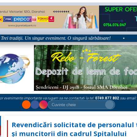
tradiții. Un singur eveniment. O singură sărbătoare!
•
Platform
or evenimente importante va rugam sa ne contactati la tel:
0749.877.802
sau email:
Revendicări solicitate de personalul 
și muncitorii din cadrul Spitalului