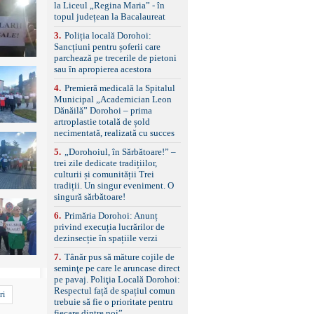
standard Euro 6 Trapă
la Liceul „Regina Maria” - în
panoramică, geamuri
topul județean la Bacalaureat
spate fumurii Carlig de
remorcare Bonus: -
3
.
Poliția locală Dorohoi:
Covorașe textile montate
Sancțiuni pentru șoferii care
pe mașină. -Ofer și un
parchează pe trecerile de pietoni
set de covorașe din
sau în apropierea acestora
cauciuc/pvc. -Se vinde
4
.
Premieră medicală la Spitalul
împreună cu un set de
Municipal „Academician Leon
anvelope de iarnă.
Dănăilă” Dorohoi – prima
artroplastie totală de șold
necimentată, realizată cu succes
5
.
„Dorohoiul, în Sărbătoare!” –
trei zile dedicate tradițiilor,
culturii și comunității Trei
tradiții. Un singur eveniment. O
singură sărbătoare!
6
.
Primăria Dorohoi: Anunț
privind execuția lucrărilor de
dezinsecție în spațiile verzi
7
.
Tânăr pus să măture cojile de
seminţe pe care le aruncase direct
pe pavaj. Poliţia Locală Dorohoi:
Respectul față de spațiul comun
ri
trebuie să fie o prioritate pentru
fiecare dintre noi”