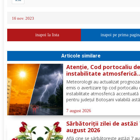
16 nov. 2023
inapoi la lista
inapoi pe prima pagin
Articole similare
Atenție, Cod portocaliu d
instabilitate atmosferică
pentru județul Botoșani!
Meteorologii au actualizat prognoza
emis o avertizare tip cod portocaliu
instabilitate atmosferică accentuată
pentru județul Botoșani valabilă astă
între orele 12:00 – 23:00. Aceasta se
manifesta prin intensificări ale vântul
7 august 2026
vijelii puternice (rafale de 70...90 km/
Sărbătoriții zilei de astăzi
averse...
august 2026
Află cine se sărbătoreşte astăzi 7 a