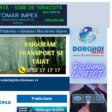
a e-Sănătatea Mea devine disponibilă pe 1 septembrie: pacientul devine u
redactia@dorohoinews.ro
Publicitate
tesa