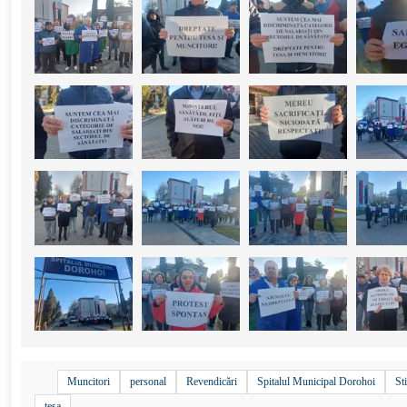
+
2
Muncitori
personal
Revendicări
Spitalul Municipal Dorohoi
Sti
tesa