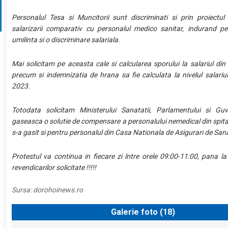
Personalul Tesa si Muncitorii sunt discriminati si prin proiectul 
salarizarii comparativ cu personalul medico sanitar, indurand p
umilinta si o discriminare salariala.
Mai solicitam pe aceasta cale si calcularea sporului la salariul din
precum si indemnizatia de hrana sa fie calculata la nivelul salariul
2023.
Totodata solicitam Ministerului Sanatatii, Parlamentului si Guv
gaseasca o solutie de compensare a personalului nemedical din spit
s-a gasit si pentru personalul din Casa Nationala de Asigurari de San
Protestul va continua in fiecare zi între orele 09:00-11:00, pana la
revendicarilor solicitate !!!!!
Sursa:
dorohoinews.ro
Galerie foto (
18
)