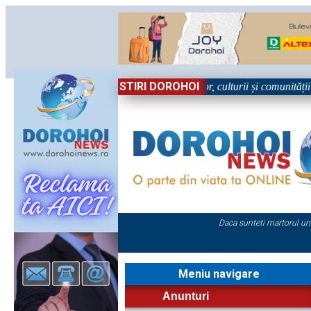
STIRI DOROHOI
bătoare!” – trei zile dedicate tradițiilor, culturii și comunității Trei 
Daca sunteti martorul un
Meniu navigare
Anunturi