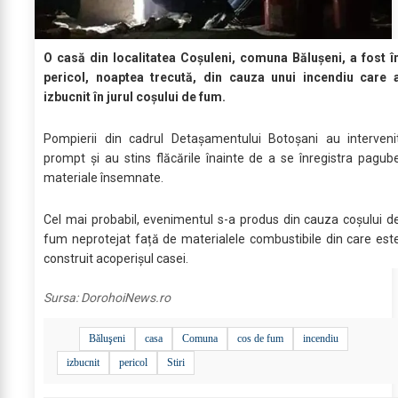
O casă din localitatea Coșuleni, comuna Bălușeni, a fost î
pericol, noaptea trecută, din cauza unui incendiu care 
izbucnit în jurul coșului de fum.
Pompierii din cadrul Detașamentului Botoșani au interveni
prompt și au stins flăcările înainte de a se înregistra pagub
materiale însemnate.
Cel mai probabil, evenimentul s-a produs din cauza coșului d
fum neprotejat față de materialele combustibile din care est
construit acoperișul casei.
Sursa:
DorohoiNews.ro
Băluşeni
casa
Comuna
cos de fum
incendiu
izbucnit
pericol
Stiri