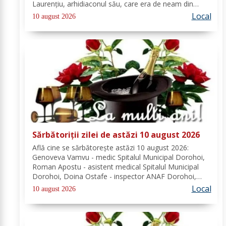
Laurenţiu, arhidiaconul său, care era de neam din
Spania, să chivernisească vistieria Bisericii şi să se
Local
10 august 2026
îngrijească de săraci....
Sărbătoriții zilei de astăzi 10 august 2026
Află cine se sărbătoreşte astăzi 10 august 2026:
Genoveva Vamvu - medic Spitalul Municipal Dorohoi,
Roman Apostu - asistent medical Spitalul Municipal
Dorohoi, Doina Ostafe - inspector ANAF Dorohoi,
Marina Ludmila Pogoreanu - medic de familie
Local
10 august 2026
Dorohoi, Beatrice Tiron - profesor Seminarul
Teologic...