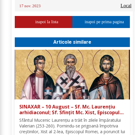
Local
17 nov. 2023
inapoi la lista
inapoi pe prima pagina
Articole similare
SINAXAR – 10 August – Sf. Mc. Laurenţiu
arhidiaconul; Sf. Sfinţit Mc. Xist, Episcopul
Romei
Sfântul Mucenic Laurenţiu a trăit în zilele împăratului
Valerian (253-260). Pornindu-se prigoană împotriva
creştinilor, Xist al 2-lea, Episcopul Romei, a poruncit lui