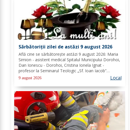
Sărbătoriții zilei de astăzi 9 august 2026
Află cine se sărbătoreşte astăzi 9 august 2026: Maria
Simion - asistent medical Spitalul Municipului Dorohoi,
Dan Ionescu - Dorohoi, Cristina Ionela Ignat -
profesor la Seminarul Teologic „Sf. Ioan Iacob”
Dorohoi, Ana-Maria Ojog - profesor- consilier
Local
9 august 2026
educativ Școala Gimnazială Nr. 1 Dumeni, Mihai...