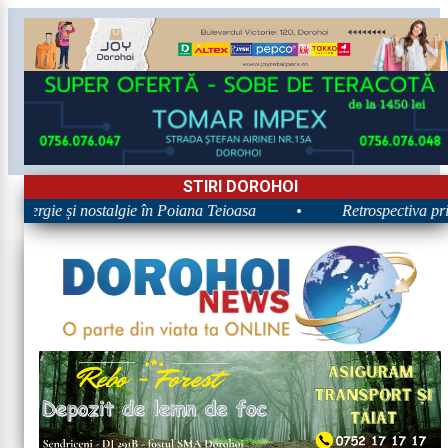
STIRI DOROHOI
 Energie și nostalgie în Poiana Teioasa
•
Retrospectiva prime