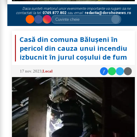
Daca sunteti martorul unor evenimente importante va rugam sa ne
contactati la tel:
0749.877.802
sau email:
redactia@dorohoinews.ro
Casă din comuna Bălușeni în
pericol din cauza unui incendiu
izbucnit în jurul coșului de fum
f
17 nov. 2023
,
Local