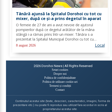
Tânără ajunsă la Spitalul Dorohoi cu tot cu
mixer, după ce și-a prins degetul în aparat
O femeie de 27 de ani a avut nevoie de ajutorul
pompierilor după ce degetul arătător de la mâna
stângă i-a rămas prins într-un mixer. Tânăra s-a
prezentat la Spitalul Municipal Dorohoi cu tot cu
aparatul electrocasnic, iar medicii au solicitat
Local
8 august 2026
intervenția salvatorilor. Pompierii din cadrul...
2026
Dorohoi News | All Rights Reserved
Setari cookies
Despre noi
Politica de confidențialitate
Politica de utilizare cookie-uri
Termeni și condiții
Contact
Continutul acestui site (texte, descrieri, caracteristici, imagini, forma de
prezentare etc.) nu poate fi reprodus sau utilizat fara acordul in scris al
proprietarului acestui site.