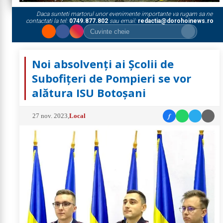
Daca sunteti martorul unor evenimente importante va rugam sa ne
contactati la tel:
0749.877.802
sau email:
redactia@dorohoinews.ro
Noi absolvenți ai Școlii de
Subofițeri de Pompieri se vor
alătura ISU Botoșani
f
27 nov. 2023
,
Local