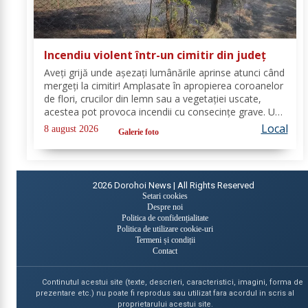
Incendiu violent într-un cimitir din județ
Aveți grijă unde așezați lumânările aprinse atunci când
mergeți la cimitir! Amplasate în apropierea coroanelor
de flori, crucilor din lemn sau a vegetației uscate,
acestea pot provoca incendii cu consecințe grave. Un
astfel de eveniment s-a produs ieri, în cimitirul din
Local
8 august 2026
Galerie foto
localitatea Ichimeni, comuna...
2026
Dorohoi News | All Rights Reserved
Setari cookies
Despre noi
Politica de confidențialitate
Politica de utilizare cookie-uri
Termeni și condiții
Contact
Continutul acestui site (texte, descrieri, caracteristici, imagini, forma de
prezentare etc.) nu poate fi reprodus sau utilizat fara acordul in scris al
proprietarului acestui site.