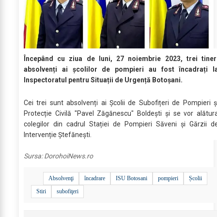
Începând cu ziua de luni, 27 noiembrie 2023, trei tiner
absolvenți ai școlilor de pompieri au fost încadrați l
Inspectoratul pentru Situații de Urgență Botoșani.
Cei trei sunt absolvenți ai Școlii de Subofițeri de Pompieri ș
Protecție Civilă "Pavel Zăgănescu" Boldești și se vor alătur
colegilor din cadrul Stației de Pompieri Săveni și Gărzii d
Intervenție Ștefănești.
Sursa:
DorohoiNews.ro
Absolvenţi
încadrare
ISU Botosani
pompieri
Școlii
Stiri
subofiţeri