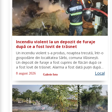
Incendiu violent la un depozit de furaje
după ce a fost lovit de trăsnet
Un incendiu violent s-a produs, noaptea trecută, într-o
gospodărie din localitatea Sârbi, comuna Vlăsinești.
Un depozit de furaje a fost cuprins de flăcări după ce
a fost lovit de trăsnet. Alarma a fost dată puțin după
ora 22:00. La caz s-au deplasat, în cel mai scurt timp,
Local
8 august 2026
Galerie foto
pompierii din cadrul...