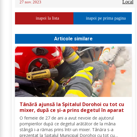
Local
27 nov. 2023
inapoi la lista
inapoi pe prima pagina
Articole similare
Tânără ajunsă la Spitalul Dorohoi cu tot cu
mixer, după ce și-a prins degetul în aparat
O femeie de 27 de ani a avut nevoie de ajutorul
pompierilor după ce degetul arătător de la mâna
stângă i-a rămas prins într-un mixer. Tânăra s-a
prezentat la Spitalul Municipal Dorohoi cu tot cu