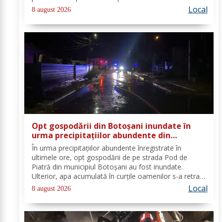
aparatul electrocasnic, iar medicii au solicitat
Local
8 august 2026
intervenția salvatorilor. Pompierii din cadrul...
Opt gospodării din Botoșani inundate în
urma precipitațiilor abundente din
ultimele ore
În urma precipitațiilor abundente înregistrate în
ultimele ore, opt gospodării de pe strada Pod de
Piatră din municipiul Botoșani au fost inundate.
Ulterior, apa acumulată în curțile oamenilor s-a retras
pe carosabil. Pentru evacuarea apei, pompierii militari
Local
8 august 2026
din cadrul Detașamentului Botoșani au...