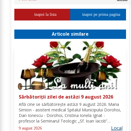
inapoi la lista
inapoi pe prima pagina
Articole similare
Sărbătoriții zilei de astăzi 9 august 2026
Află cine se sărbătoreşte astăzi 9 august 2026: Maria
Simion - asistent medical Spitalul Municipului Dorohoi,
Dan Ionescu - Dorohoi, Cristina Ionela Ignat -
profesor la Seminarul Teologic „Sf. Ioan Iacob”
Dorohoi, Ana-Maria Ojog - profesor- consilier
Local
9 august 2026