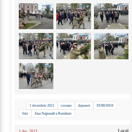
+
44
1 decembrie 2023
coroane
depuneri
DOROHOI
Stiri
Ziua Naţională a României
Local
1 dec. 2023