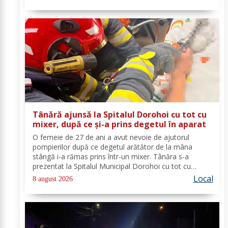
educativ Școala Gimnazială Nr. 1 Dumeni, Mihai...
Tânără ajunsă la Spitalul Dorohoi cu tot cu
mixer, după ce și-a prins degetul în aparat
O femeie de 27 de ani a avut nevoie de ajutorul
pompierilor după ce degetul arătător de la mâna
stângă i-a rămas prins într-un mixer. Tânăra s-a
prezentat la Spitalul Municipal Dorohoi cu tot cu
aparatul electrocasnic, iar medicii au solicitat
Local
8 august 2026
intervenția salvatorilor. Pompierii din cadrul...