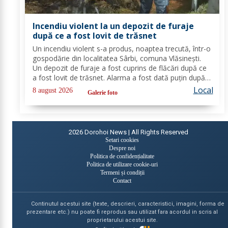
Incendiu violent la un depozit de furaje
după ce a fost lovit de trăsnet
Un incendiu violent s-a produs, noaptea trecută, într-o
gospodărie din localitatea Sârbi, comuna Vlăsinești.
Un depozit de furaje a fost cuprins de flăcări după ce
a fost lovit de trăsnet. Alarma a fost dată puțin după
ora 22:00. La caz s-au deplasat, în cel mai scurt timp,
Local
8 august 2026
Galerie foto
pompierii din cadrul...
2026
Dorohoi News | All Rights Reserved
Setari cookies
Despre noi
Politica de confidențialitate
Politica de utilizare cookie-uri
Termeni și condiții
Contact
Continutul acestui site (texte, descrieri, caracteristici, imagini, forma de
prezentare etc.) nu poate fi reprodus sau utilizat fara acordul in scris al
proprietarului acestui site.