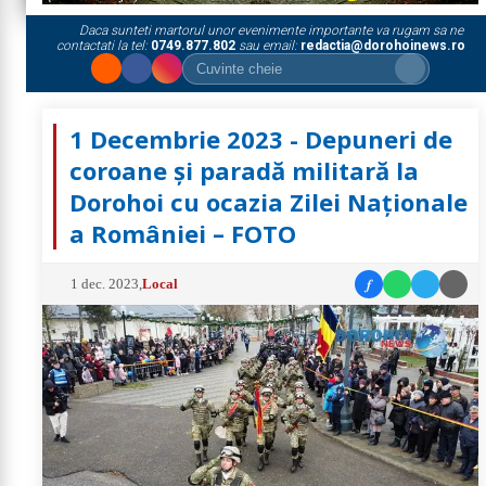
Daca sunteti martorul unor evenimente importante va rugam sa ne
contactati la tel:
0749.877.802
sau email:
redactia@dorohoinews.ro
1 Decembrie 2023 - Depuneri de
coroane și paradă militară la
Dorohoi cu ocazia Zilei Naționale
a României – FOTO
f
1 dec. 2023
,
Local