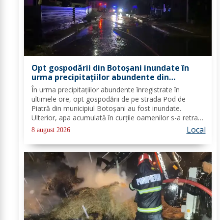
Opt gospodării din Botoșani inundate în
urma precipitațiilor abundente din
ultimele ore
În urma precipitațiilor abundente înregistrate în
ultimele ore, opt gospodării de pe strada Pod de
Piatră din municipiul Botoșani au fost inundate.
Ulterior, apa acumulată în curțile oamenilor s-a retras
pe carosabil. Pentru evacuarea apei, pompierii militari
Local
8 august 2026
din cadrul Detașamentului Botoșani au...