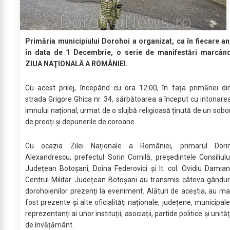
Primăria municipiului Dorohoi a organizat, ca în fiecare an
în data de 1 Decembrie, o serie de manifestări marcân
ZIUA NAŢIONALĂ A ROMÂNIEI.
Cu acest prilej, începând cu ora 12:00, în fața primăriei di
strada Grigore Ghica nr. 34, sărbătoarea a început cu intonare
imnului național, urmat de o slujbă religioasă ținută de un sobo
de preoți și depunerile de coroane.
Cu ocazia Zilei Naționale a României, primarul Dori
Alexandrescu, prefectul Sorin Cornilă, președintele Consiliulu
Județean Botoșani, Doina Federovici și lt. col. Ovidiu Damian
Centrul Militar Județean Botoșani au transmis câteva gândur
dorohoienilor prezenți la eveniment. Alături de aceștia, au ma
fost prezente și alte oficialități naționale, județene, municipale
reprezentanți ai unor instituții, asociații, partide politice și unităț
de învățământ.