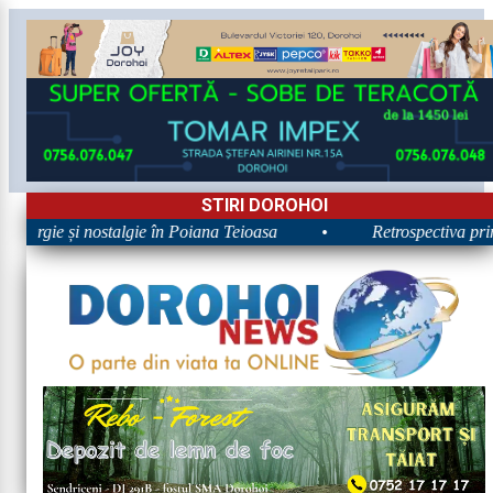
STIRI DOROHOI
nergie și nostalgie în Poiana Teioasa
•
Retrospectiva primei