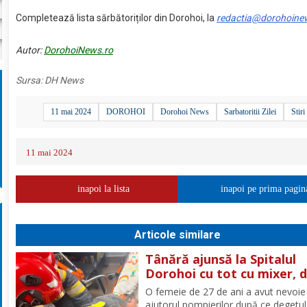
Completează lista sărbătoriților din Dorohoi, la
redactia@dorohoine
Autor:
DorohoiNews.ro
Sursa:
DH News
11 mai 2024
DOROHOI
Dorohoi News
Sarbatoritii Zilei
Stiri
11 mai 2024
inapoi la lista
inapoi pe prima pagin
Articole similare
Tânără ajunsă la Spitalul
Dorohoi cu tot cu mixer, 
ce și-a prins degetul în ap
O femeie de 27 de ani a avut nevoie
ajutorul pompierilor după ce degetul