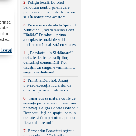
ierii
2
.
Poliția locală Dorohoi:
reglaj lombar electric
Sancțiuni pentru șoferii care
pentru șofer și pasager
parchează pe trecerile de pietoni
Volan multifuncțional
sau în apropierea acestora
îmbrăcat în piele, cu
prinse
padele pentru schimbarea
3
.
Premieră medicală la Spitalul
treptelor Adaptive cruise
asate
Municipal „Academician Leon
control, asistent
cilor
Dănăilă” Dorohoi – prima
schimbare bandă și
estea
artroplastie totală de șold
menținere bandă Faruri
necimentată, realizată cu succes
rave.
bi-xenon adaptive cu
Local
i, în
funcție Cornering,
4
.
„Dorohoiul, în Sărbătoare!” –
muna...
asistent fază lungă
trei zile dedicate tradițiilor,
automată , lumini de zi
culturii și comunității Trei
LED, proiectoare ceață
tradiții. Un singur eveniment. O
LED, spălătoare faruri
singură sărbătoare!
Senzori parcare
5
.
Primăria Dorohoi: Anunț
față/spate, cameră
privind execuția lucrărilor de
marșarier Keyless entry
dezinsecție în spațiile verzi
& start, geamuri electrice
față/spate, oglinzi
6
.
Tânăr pus să măture cojile de
electrice, încălzite și
seminţe pe care le aruncase direct
rabatabile Sistem hands-
pe pavaj. Poliţia Locală Dorohoi:
free, Bluetooth, USB
Respectul față de spațiul comun
Sistem start/stop, frână
trebuie să fie o prioritate pentru
de parcare electrică,
fiecare dintre noi”
anvelope vară runflat
Control presiune pneuri,
7
.
Bărbat din Broscăuți reținut
filtru de particule,
pentru violență în familie