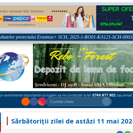
tatelor proiectului Erasmus+ SCH, 2025-1-RO01-KA121-SCH-000333361
or evenimente importante va rugam sa ne contactati la tel:
0749.877.802
sau email:
Sărbătoriții zilei de astăzi 11 mai 20