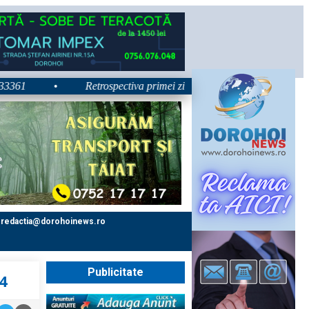
•
Retrospectiva primei zile la Zilele Nordului 2026: Dezbate
redactia@dorohoinews.ro
Publicitate
24