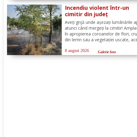
deplasat, în cel mai scurt timp, pomp
Incendiu violent într-un
din cadrul...
cimitir din județ
Aveți grijă unde așezați lumânările a
atunci când mergeți la cimitir! Ampl
în apropierea coroanelor de flori, cru
din lemn sau a vegetației uscate, ac
pot provoca incendii cu consecințe g
Un astfel de eveniment s-a produs ier
8 august 2026
Galerie foto
cimitirul din localitatea Ichimeni, co