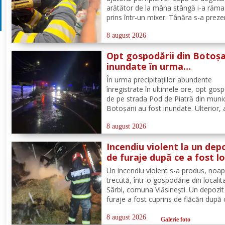
arătător de la mâna stângă i-a răma
prins într-un mixer. Tânăra s-a preze
la Spitalul Municipal Dorohoi cu tot 
aparatul electrocasnic, iar medicii au
8 august 2026
solicitat intervenția salvatorilor. Pom
Opt gospodării din Botoșa
din cadrul...
inundate în urma
precipitațiilor abundente 
În urma precipitațiilor abundente
ultimele ore
înregistrate în ultimele ore, opt gosp
de pe strada Pod de Piatră din munic
Botoșani au fost inundate. Ulterior,
acumulată în curțile oamenilor s-a r
pe carosabil. Pentru evacuarea apei,
8 august 2026
pompierii militari din cadrul
Incendiu violent la un dep
Detașamentului Botoșani au...
de furaje după ce a fost lo
de trăsnet
Un incendiu violent s-a produs, noa
trecută, într-o gospodărie din localit
Sârbi, comuna Vlăsinești. Un depozit
furaje a fost cuprins de flăcări după 
fost lovit de trăsnet. Alarma a fost 
puțin după ora 22:00. La caz s-au
8 august 2026
Galerie foto