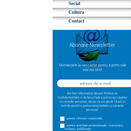
Social
Cultura
Contact
Abonare Newsletter
Aboneaza-te la newsletter pentru a primi cele
mai noi stiri!
Am fost informat(a) despre Politica de
Confidentialitate si de Securitate a prelucrarii datelor
cu caracter personal, declar ca am peste 16 ani si
sunt de acord cu prelucrarea datelor cu caracter
personal:
- pentru ofertare comerciala
- pentru activitati promotionale: concursuri,
reclame, publicitate