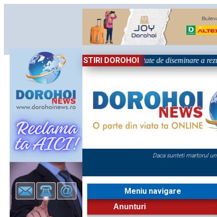
STIRI DOROHOI
țional „Grigore Ghica” Dorohoi - Activitate de diseminare a rezul
Daca sunteti martorul un
Meniu navigare
Anunturi