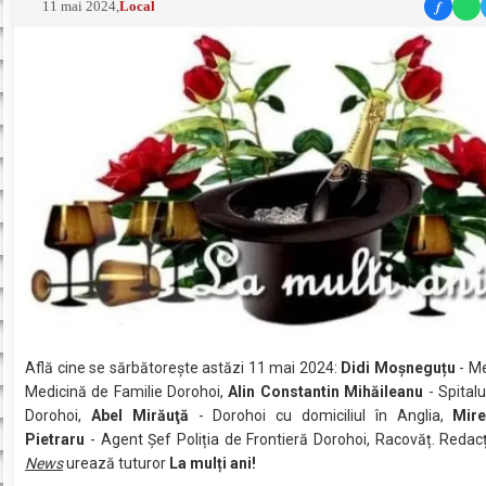
f
11 mai 2024
,
Local
Află cine se sărbătoreşte astăzi 11 mai 2024:
Didi Moșneguțu
- Me
Medicină de Familie Dorohoi,
Alin Constantin Mihăileanu
- Spitalu
Dorohoi,
Abel Mirăuţă
- Dorohoi cu domiciliul în Anglia,
Mire
Pietraru
- Agent Șef Poliția de Frontieră Dorohoi, Racovăț. Redac
News
urează tuturor
La mulți ani!