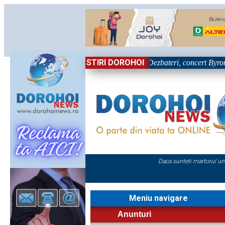
STIRI DOROHOI
iva primei zile la Zilele Nordului 2026: Dezbateri, concert Byron și proi
Daca sunteti martorul un
Meniu navigare
Anunturi