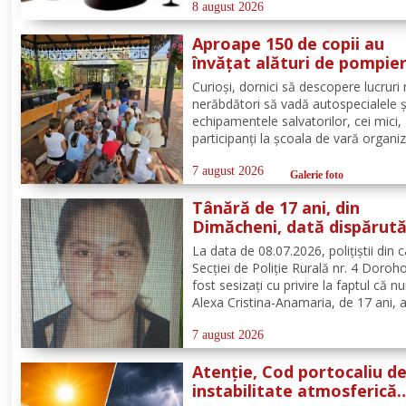
Bompa - medic de familie comuna V
8 august 2026
Câmpului. Redacția Dorohoi News u
Aproape 150 de copii au
tuturor La mulți ani!...
învățat alături de pompier
botoșăneni, că siguranța
Curioși, dornici să descopere lucruri 
începe cu un gest simplu
nerăbdători să vadă autospecialele ș
echipamentele salvatorilor, cei mici,
participanți la școala de vară organi
de Parohia „Sf. Spiridon” din municip
Botoșani, au avut parte de o întâlnir
7 august 2026
Galerie foto
interactivă despre prevenirea situații
Tânără de 17 ani, din
urgență și...
Dimăcheni, dată dispărut
după ce a plecat voluntar
La data de 08.07.2026, polițiștii din 
acasă și nu a mai revenit
Secției de Poliție Rurală nr. 4 Doroh
fost sesizați cu privire la faptul că n
Alexa Cristina-Anamaria, de 17 ani, 
plecat voluntar de la locuința de dom
din satul și comuna Dimăcheni, jude
7 august 2026
Botoșani. Semnalmentele numitei Ale
Atenție, Cod portocaliu d
instabilitate atmosferică