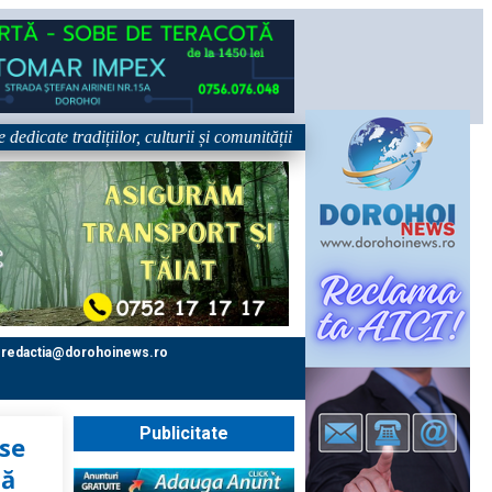
te tradițiilor, culturii și comunității Trei tradiții. Un singur eveniment
redactia@dorohoinews.ro
Publicitate
use
tă