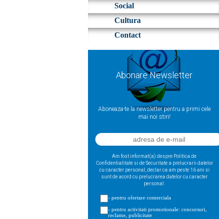
Social
Cultura
Contact
Abonare Newsletter
Aboneaza-te la newsletter pentru a primi cele
mai noi stiri!
Am fost informat(a) despre Politica de
Confidentialitate si de Securitate a prelucrarii datelor
cu caracter personal, declar ca am peste 16 ani si
sunt de acord cu prelucrarea datelor cu caracter
personal:
- pentru ofertare comerciala
- pentru activitati promotionale: concursuri,
reclame, publicitate