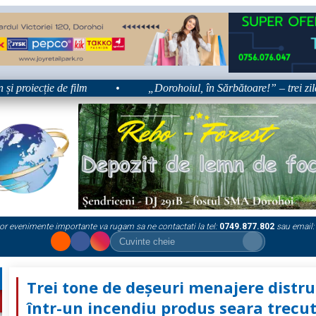
ecție de film
•
„Dorohoiul, în Sărbătoare!” – trei zile dedica
or evenimente importante va rugam sa ne contactati la tel:
0749.877.802
sau email:
Trei tone de deșeuri menajere distr
într-un incendiu produs seara trecu