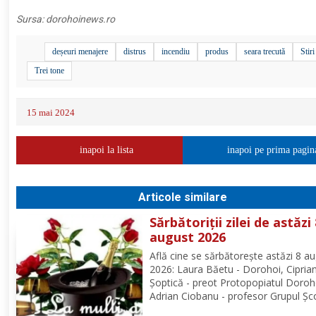
Sursa:
dorohoinews.ro
deșeuri menajere
distrus
incendiu
produs
seara trecută
Stiri
Trei tone
15 mai 2024
inapoi la lista
inapoi pe prima pagin
Articole similare
Sărbătoriții zilei de astăzi
august 2026
Află cine se sărbătoreşte astăzi 8 a
2026: Laura Băetu - Dorohoi, Cipria
Șoptică - preot Protopopiatul Doroh
Adrian Ciobanu - profesor Grupul Șc
Alexandru Vlahuță Șendriceni, Romi