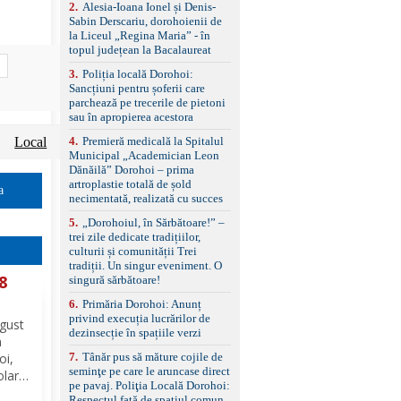
control, asistent
2
.
Alesia-Ioana Ionel și Denis-
schimbare bandă și
Sabin Derscariu, dorohoienii de
menținere bandă Faruri
la Liceul „Regina Maria” - în
bi-xenon adaptive cu
topul județean la Bacalaureat
funcție Cornering,
3
.
Poliția locală Dorohoi:
asistent fază lungă
Sancțiuni pentru șoferii care
automată , lumini de zi
parchează pe trecerile de pietoni
LED, proiectoare ceață
sau în apropierea acestora
LED, spălătoare faruri
Senzori parcare
Local
4
.
Premieră medicală la Spitalul
față/spate, cameră
Municipal „Academician Leon
marșarier Keyless entry
Dănăilă” Dorohoi – prima
& start, geamuri electrice
artroplastie totală de șold
față/spate, oglinzi
a
necimentată, realizată cu succes
electrice, încălzite și
rabatabile Sistem hands-
5
.
„Dorohoiul, în Sărbătoare!” –
free, Bluetooth, USB
trei zile dedicate tradițiilor,
Sistem start/stop, frână
culturii și comunității Trei
de parcare electrică,
tradiții. Un singur eveniment. O
anvelope vară runflat
 8
singură sărbătoare!
Control presiune pneuri,
6
.
Primăria Dorohoi: Anunț
filtru de particule,
privind execuția lucrărilor de
standard Euro 6 Trapă
ugust
dezinsecție în spațiile verzi
panoramică, geamuri
n
spate fumurii Carlig de
oi,
7
.
Tânăr pus să măture cojile de
remorcare Bonus: -
seminţe pe care le aruncase direct
olar
Covorașe textile montate
pe pavaj. Poliţia Locală Dorohoi:
pe mașină. -Ofer și un
că
Respectul față de spațiul comun