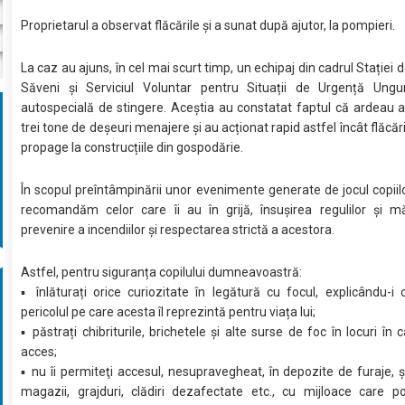
Proprietarul a observat flăcările și a sunat după ajutor, la pompieri.
La caz au ajuns, în cel mai scurt timp, un echipaj din cadrul Stației
Săveni și Serviciul Voluntar pentru Situații de Urgență Ungu
autospecială de stingere. Aceștia au constatat faptul că ardeau 
trei tone de deșeuri menajere și au acționat rapid astfel încât flăcăr
propage la construcțiile din gospodărie.
În scopul preîntâmpinării unor evenimente generate de jocul copiilo
recomandăm celor care îi au în grijă, însușirea regulilor și mă
prevenire a incendiilor și respectarea strictă a acestora.
Astfel, pentru siguranța copilului dumneavoastră:
▪ înlăturați orice curiozitate în legătură cu focul, explicându-i
pericolul pe care acesta îl reprezintă pentru viața lui;
▪ păstrați chibriturile, brichetele și alte surse de foc în locuri în
acces;
▪ nu îi permiteţi accesul, nesupravegheat, în depozite de furaje, șu
magazii, grajduri, clădiri dezafectate etc., cu mijloace care p