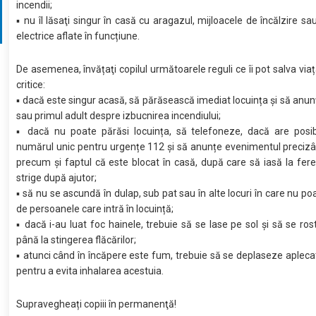
incendii;
▪ nu îl lăsaţi singur în casă cu aragazul, mijloacele de încălzire sa
electrice aflate în funcțiune.
De asemenea, învățaţi copilul următoarele reguli ce îi pot salva viața
critice:
▪ dacă este singur acasă, să părăsească imediat locuința și să anun
sau primul adult despre izbucnirea incendiului;
▪ dacă nu poate părăsi locuința, să telefoneze, dacă are posibi
numărul unic pentru urgențe 112 și să anunțe evenimentul preciz
precum și faptul că este blocat în casă, după care să iasă la fere
strige după ajutor;
▪ să nu se ascundă în dulap, sub pat sau în alte locuri în care nu po
de persoanele care intră în locuință;
▪ dacă i-au luat foc hainele, trebuie să se lase pe sol și să se ro
până la stingerea flăcărilor;
▪ atunci când în încăpere este fum, trebuie să se deplaseze apleca
pentru a evita inhalarea acestuia.
Supravegheați copiii în permanenţă!