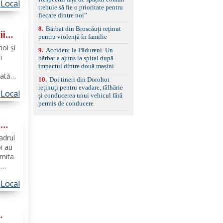
Local
set de covorașe din
ârfu
trebuie să fie o prioritate pentru
cauciuc/pvc. -Se vinde
rează
fiecare dintre noi”
împreună cu un set de
anvelope de iarnă.
8
.
Bărbat din Broscăuți reținut
ii
pentru violență în familie
noi și
9
.
Accident la Pădureni. Un
i
bărbat a ajuns la spital după
impactul dintre două mașini
zată
10
.
Doi tineri din Dorohoi
iul
reținuți pentru evadare, tâlhărie
Local
e
și conducerea unui vehicul fără
lor de
permis de conducere
ă
 de
cadrul
oi au
umita
a
iciliu
Local
țul
xa...
e