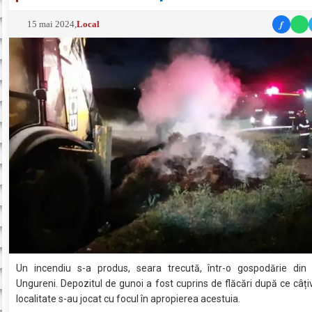
f
15 mai 2024
,
Local
Un incendiu s-a produs, seara trecută, într-o gospodărie din l
Ungureni. Depozitul de gunoi a fost cuprins de flăcări după ce câțiv
localitate s-au jocat cu focul în apropierea acestuia.