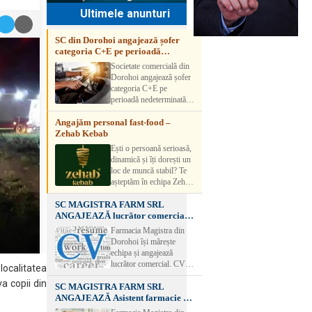
Ultimele anunturi
SC din Dorohoi angajează șofer
categoria C+E pe perioadă
nedeterminată
Societate comercială din
Dorohoi angajează șofer
categoria C+E pe
perioadă nedeterminată.
Candidatul trebuie să
Angajăm personal fast-food –
aibă experiență și atestat
Zehab Kebab
transport marfă. Pentru
detalii, vă rog să sunați la
Ești o persoană serioasă,
numărul de telefon.
dinamică și îți dorești un
loc de muncă stabil? Te
așteptăm în echipa Zehab
Kebab! Posturi
SC MAGISTRA FARM SRL
disponibile: -
ANGAJEAZĂ lucrător comercial –
SHAORMAR AJUTOR
DOROHOI
BUCATAR 2/posturi -
Farmacia Magistra din
LUCRATOR
Dorohoi își mărește
COMERCIAL
echipa și angajează
VANZATOR /2 posturi
lucrător comercial. CV-
ocalitatea
OFERIM : Contract de
urile se pot depune: * la
muncă Program flexibil
a copii din
SC MAGISTRA FARM SRL
sediul Farmaciei
Salariu motivant, în
ANGAJEAZĂ Asistent farmacie –
Magistra – Bulevardul
funcție de experienț
DOROHOI
Victoriei nr. 23, Dorohoi