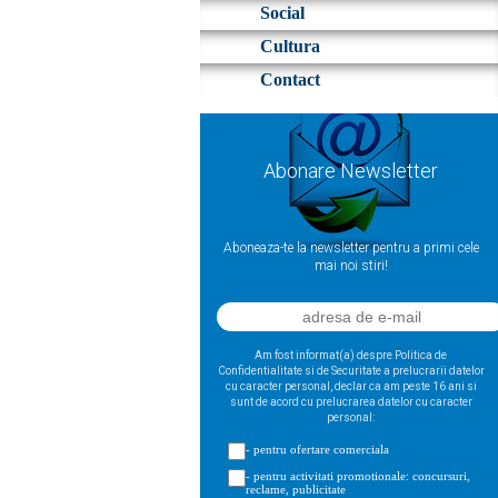
Social
Cultura
Contact
Abonare Newsletter
Aboneaza-te la newsletter pentru a primi cele
mai noi stiri!
Am fost informat(a) despre Politica de
Confidentialitate si de Securitate a prelucrarii datelor
cu caracter personal, declar ca am peste 16 ani si
sunt de acord cu prelucrarea datelor cu caracter
personal:
- pentru ofertare comerciala
- pentru activitati promotionale: concursuri,
reclame, publicitate