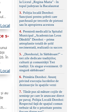
standard Euro 6 Trapă
la Liceul „Regina Maria” - în
e
panoramică, geamuri
topul județean la Bacalaureat
ă
spate fumurii Carlig de
a
remorcare Bonus: -
3
.
Poliția locală Dorohoi:
șul
Covorașe textile montate
Sancțiuni pentru șoferii care
pe mașină. -Ofer și un
parchează pe trecerile de pietoni
e
set de covorașe din
sau în apropierea acestora
Local
cauciuc/pvc. -Se vinde
perare
4
.
Premieră medicală la Spitalul
împreună cu un set de
ce s-
Municipal „Academician Leon
anvelope de iarnă.
Dănăilă” Dorohoi – prima
artroplastie totală de șold
 unui
necimentată, realizată cu succes
ății
5
.
„Dorohoiul, în Sărbătoare!” –
26. În
trei zile dedicate tradițiilor,
culturii și comunității Trei
tradiții. Un singur eveniment. O
ai
Local
singură sărbătoare!
tului
ă de
6
.
Primăria Dorohoi: Anunț
privind execuția lucrărilor de
dezinsecție în spațiile verzi
l
7
.
Tânăr pus să măture cojile de
 și au
seminţe pe care le aruncase direct
 de
pe pavaj. Poliţia Locală Dorohoi:
Respectul față de spațiul comun
zi,
trebuie să fie o prioritate pentru
l
fiecare dintre noi”