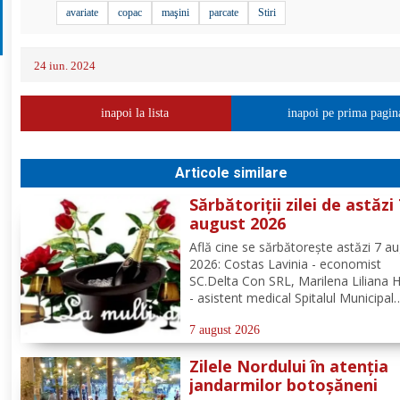
avariate
copac
maşini
parcate
Stiri
24 iun. 2024
inapoi la lista
inapoi pe prima pagin
Articole similare
Sărbătoriții zilei de astăzi
august 2026
Află cine se sărbătoreşte astăzi 7 a
2026: Costas Lavinia - economist
SC.Delta Con SRL, Marilena Liliana 
- asistent medical Spitalul Municipal
Dorohoi, preot Ștefan Bogdan Mihai
misionar protopopesc Protopopiatu
7 august 2026
Dorohoi, Marcela Simona Vieru - pr
Zilele Nordului în atenția
Grup Școlar Alexandru Vlahuță...
jandarmilor botoșăneni