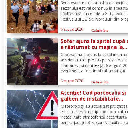
Seria evenimentelor publice specific
sezonului estival continuă în aceast
săptămână cu cea de-a XIII-a ediție 
Festivalului ,,Zilele Nordului" din ora
Darabani, manifestare cu participar
numeroasă la care Inspectoratul de
6 august 2026
Galerie foto
Jandarmi Județean Botoșani, în coo
Șofer ajuns la spital după 
cu partenerii instituționali,...
a răsturnat cu mașina la
Flămânzi
O persoană a ajuns la spital în urma
accident rutier produs pe raza localit
Flămânzi, joi dimineață, 6 august 20
eveniment a fost implicat un singur
autoturism. La caz au ajuns, în cel m
scurt timp, pompierii din cadrul Punc
6 august 2026
Galerie foto
de Lucru Flămânzi, cu o autospecial
Atenție! Cod portocaliu și
stingere și...
galben de instabilitate
atmosferică pentru județu
Meteorologii au actualizat prognoza
Botoșani
emis o avertizare tip cod portocaliu
instabilitate atmosferică accentuată
pentru județul Botoșani valabilă astă
între orele 12:00 – 23:00. În intervalu