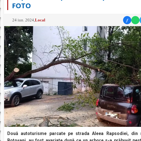
FOTO
f
24 iun. 2024
,
Local
Două autoturisme parcate pe strada Aleea Rapsodiei, din 
Botoșani, au fost avariate după ce un arbore s-a prăbușit pest