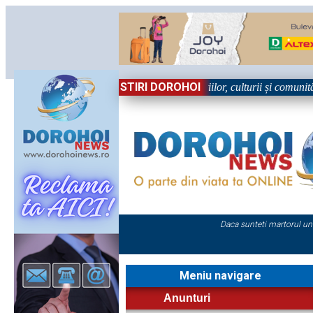
STIRI DOROHOI
n Sărbătoare!” – trei zile dedicate tradițiilor, culturii și comunității T
Daca sunteti martorul un
Meniu navigare
Anunturi