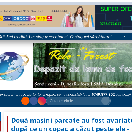
rei tradiții. Un singur eveniment. O singură sărbătoare!
•
Pla
or evenimente importante va rugam sa ne contactati la tel:
0749.877.802
sau email:
Două mașini parcate au fost avariat
după ce un copac a căzut peste ele -