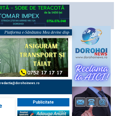
tforma e-Sănătatea Mea devine disponibilă pe 1 septembrie: pacientul dev
redactia@dorohoinews.ro
Publicitate
e