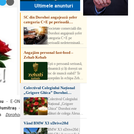
Ultimele anunturi
SC din Dorohoi angajează șofer
categoria C+E pe perioadă
nedeterminată
Societate comercială din
Dorohoi angajează șofer
categoria C+E pe
perioadă nedeterminată.
Candidatul trebuie să
Angajăm personal fast-food –
aibă experiență și atestat
Zehab Kebab
transport marfă. Pentru
detalii, vă rog să sunați la
Ești o persoană serioasă,
numărul de telefon.
dinamică și îți dorești un
loc de muncă stabil? Te
așteptăm în echipa Zehab
Kebab! Posturi
Colectivul Colegiului Național
disponibile: -
„Grigore Ghica” Dorohoi
SHAORMAR AJUTOR
transmite sincere condoleanțe
BUCATAR 2/posturi -
Colectivul Colegiului
nu
- E-ON
LUCRATOR
Național „Grigore
COMERCIAL
Dumitraș
-
Ghica” Dorohoi este
VANZATOR /2 posturi
alături de colega Alexa
ția
Dorohoi
OFERIM : Contract de
Lăcrămioara la trecerea în
muncă Program flexibil
Vând BMW X3 xDrive20d
neființă a soțului și
Salariu motivant, în
transmite sincere
BMW X3 xDrive20d |
funcție de experienț
condoleanțe familiei.