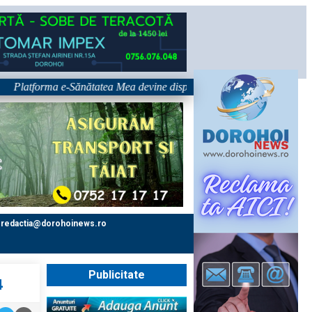
tforma e-Sănătatea Mea devine disponibilă pe 1 septembrie: pacientul dev
redactia@dorohoinews.ro
Publicitate
4