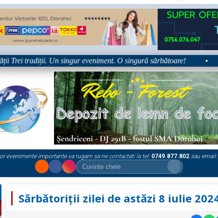
Trei tradiții. Un singur eveniment. O singură sărbătoare!
•
Pla
or evenimente importante va rugam sa ne contactati la tel:
0749.877.802
sau email:
Sărbătoriții zilei de astăzi 8 iulie 202