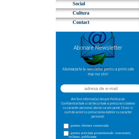
Social
Cultura
Contact
Abonare Newsletter
Aboneaza-te la newsletter pentru a primi cele
mai noi stiri!
Am fost informat(a) despre Politica de
Confidentialitate si de Securitate a prelucrarii datelor
cu caracter personal, declar ca am peste 16 ani si
sunt de acord cu prelucrarea datelor cu caracter
personal:
- pentru ofertare comerciala
- pentru activitati promotionale: concursuri,
reclame, publicitate