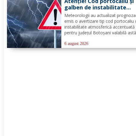
Atenție! Cod portocaliu și
stingere și...
galben de instabilitate
atmosferică pentru județu
Meteorologii au actualizat prognoza
Botoșani
emis o avertizare tip cod portocaliu
instabilitate atmosferică accentuată
pentru județul Botoșani valabilă astă
între orele 12:00 – 23:00. În intervalu
menționat vor fi perioade cu instabil
6 august 2026
atmosferică accentuată ce se va
manifesta prin...