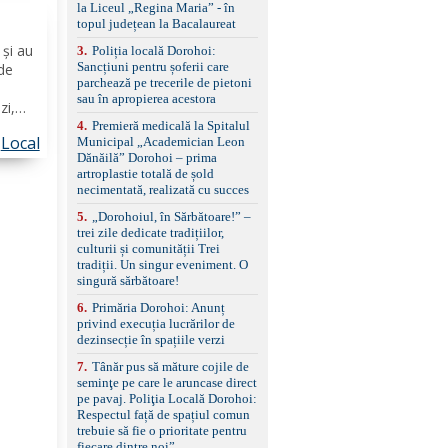
standard Euro 6 Trapă
la Liceul „Regina Maria” - în
panoramică, geamuri
topul județean la Bacalaureat
spate fumurii Carlig de
l
 și au
remorcare Bonus: -
3
.
Poliția locală Dorohoi:
Covorașe textile montate
Sancțiuni pentru șoferii care
 de
pe mașină. -Ofer și un
parchează pe trecerile de pietoni
set de covorașe din
sau în apropierea acestora
zi,
cauciuc/pvc. -Se vinde
l
4
.
Premieră medicală la Spitalul
împreună cu un set de
Local
Municipal „Academician Leon
itate
anvelope de iarnă.
Dănăilă” Dorohoi – prima
artroplastie totală de șold
necimentată, realizată cu succes
5
.
„Dorohoiul, în Sărbătoare!” –
trei zile dedicate tradițiilor,
culturii și comunității Trei
tradiții. Un singur eveniment. O
singură sărbătoare!
6
.
Primăria Dorohoi: Anunț
privind execuția lucrărilor de
dezinsecție în spațiile verzi
7
.
Tânăr pus să măture cojile de
seminţe pe care le aruncase direct
pe pavaj. Poliţia Locală Dorohoi:
Respectul față de spațiul comun
trebuie să fie o prioritate pentru
fiecare dintre noi”