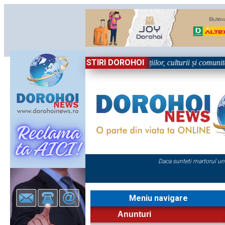
STIRI DOROHOI
în Sărbătoare!” – trei zile dedicate tradițiilor, culturii și comunității 
Daca sunteti martorul un
Meniu navigare
Anunturi