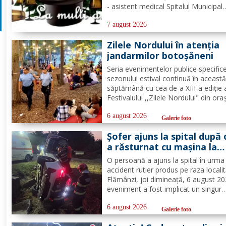
- asistent medical Spitalul Municipal
Dorohoi, preot Ștefan Bogdan Mihai
misionar protopopesc Protopopiatu
7 august 2026
Dorohoi, Marcela Simona Vieru - pr
Zilele Nordului în atenția
Grup Școlar Alexandru Vlahuță...
jandarmilor botoșăneni
Seria evenimentelor publice specific
sezonului estival continuă în aceast
săptămână cu cea de-a XIII-a ediție 
Festivalului ,,Zilele Nordului" din ora
Darabani, manifestare cu participar
numeroasă la care Inspectoratul de
6 august 2026
Galerie foto
Jandarmi Județean Botoșani, în coo
Șofer ajuns la spital după 
cu partenerii instituționali,...
a răsturnat cu mașina la
Flămânzi
O persoană a ajuns la spital în urma
accident rutier produs pe raza localit
Flămânzi, joi dimineață, 6 august 20
eveniment a fost implicat un singur
autoturism. La caz au ajuns, în cel m
scurt timp, pompierii din cadrul Punc
6 august 2026
Galerie foto
de Lucru Flămânzi, cu o autospecial