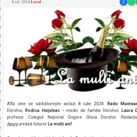
f
8 iul. 2024
,
Local
Află cine se sărbătoreşte astăzi 8 iulie 2024:
Radu Muntea
Dorohoi,
Rodica Huţuleac
-
medic de familie Dorohoi,
Laura 
profesor Colegiul Național Grigore Ghica Dorohoi. Redac
News
urează tuturor
La mulți ani!