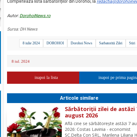
Completează lista sărbătoriților din Dorohoi, la
redactia@dorohoine
Autor:
DorohoiNews.ro
Sursa:
DH News
8 iulie 2024
DOROHOI
Dorohoi News
Sarbatoritii Zilei
Stiri
8 iul. 2024
inapoi la lista
inapoi pe prima pagin
Articole similare
Sărbătoriții zilei de astăzi
august 2026
Află cine se sărbătoreşte astăzi 7 a
2026: Costas Lavinia - economist
SC.Delta Con SRL, Marilena Liliana 