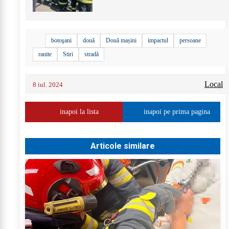
botoşani
două
Două mașini
impactul
persoane
ranite
Stiri
stradă
Local
8 iul. 2024
inapoi la lista
inapoi pe prima pagina
Articole similare