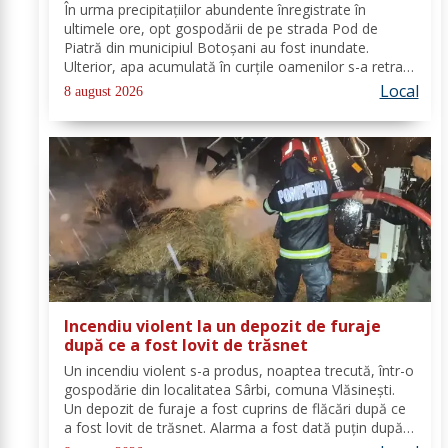
ultimele ore
În urma precipitațiilor abundente înregistrate în
ultimele ore, opt gospodării de pe strada Pod de
Piatră din municipiul Botoșani au fost inundate.
Ulterior, apa acumulată în curțile oamenilor s-a retras
pe carosabil. Pentru evacuarea apei, pompierii militari
Local
8 august 2026
din cadrul Detașamentului Botoșani au...
Incendiu violent la un depozit de furaje
după ce a fost lovit de trăsnet
Un incendiu violent s-a produs, noaptea trecută, într-o
gospodărie din localitatea Sârbi, comuna Vlăsinești.
Un depozit de furaje a fost cuprins de flăcări după ce
a fost lovit de trăsnet. Alarma a fost dată puțin după
ora 22:00. La caz s-au deplasat, în cel mai scurt timp,