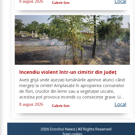
Local
8 august 2026
Galerie foto
pompierii din cadrul...
Incendiu violent într-un cimitir din județ
Aveți grijă unde așezați lumânările aprinse atunci când
mergeți la cimitir! Amplasate în apropierea coroanelor
de flori, crucilor din lemn sau a vegetației uscate,
acestea pot provoca incendii cu consecințe grave. Un
astfel de eveniment s-a produs ieri, în cimitirul din
Local
8 august 2026
Galerie foto
localitatea Ichimeni, comuna...
2026
Dorohoi News | All Rights Reserved
Setari cookies