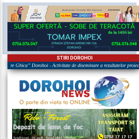
STIRI DOROHOI
igore Ghica” Dorohoi - Activitate de diseminare a rezultatelor pr