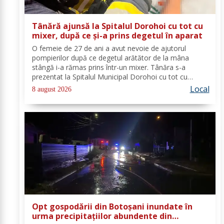
Tânără ajunsă la Spitalul Dorohoi cu tot cu
mixer, după ce și-a prins degetul în aparat
O femeie de 27 de ani a avut nevoie de ajutorul
pompierilor după ce degetul arătător de la mâna
stângă i-a rămas prins într-un mixer. Tânăra s-a
prezentat la Spitalul Municipal Dorohoi cu tot cu
aparatul electrocasnic, iar medicii au solicitat
Local
8 august 2026
intervenția salvatorilor. Pompierii din cadrul...
Opt gospodării din Botoșani inundate în
urma precipitațiilor abundente din