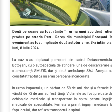
Două persoane au fost rănite în urma unui accident rutie
produs pe strada Petru Rareș din municipiul Botoșani. Î
eveniment au fost implicate două autoturisme. S-a întâmpla
luni, 8 iulie 2024.
La caz s-au deplasat pompierii din cadrul Detașamentulu
Botoșani, cu o autospecială de stingere, una de descarcerare ș
o ambulanță SMURD, dar și două ambulanțe SAJ. Aceștia a
constatat faptul că nu erau persoane încarcerate.
În urma impactului, un bărbat de 58 de ani, dar și o femeie î
vârstă de 72 de ani, au fost răniți. Victimele au fost preluate d
echipajele medicale și transportate la spital pentru îngrijir
medicale de specialitate. Femeia a primit îngrijiri medicale l
fața locului , dar refuza transportul la spital.