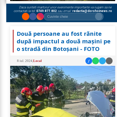
Daca sunteti martorul unor evenimente importante va rugam sa ne
contactati la tel:
0749.877.802
sau email:
redactia@dorohoinews.ro
Două persoane au fost rănite
după impactul a două mașini pe
o stradă din Botoșani - FOTO
f
8 iul. 2024
,
Local