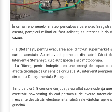
În urma fenomenelor meteo periculoase care s-au înregistra
aseară, pompierii militari au fost solicitați să intervină în dou
cazuri:
- la Ștefănești, pentru evacuarea apei dintr-un supermarket ș
curtea acestuia. Au intervenit pompierii din cadrul Gărzii d
Intervenție Ștefănești, cu o autospecială și o motopompă.
- La Răchiți, pentru îndepărtarea unei crengi de copac car
afecta circulația pe un sens de circulație. Au intervenit pompieri
din cadrul Detașamentului Botoșani.
Timp de o oră, 8 comune din județ s-au aflat sub incidența une
avertizări nowcasting tip cod portocaliu de averse torențiale
frecvente descărcări electrice, intensificări ale vântului, vijelie ș
grindină.