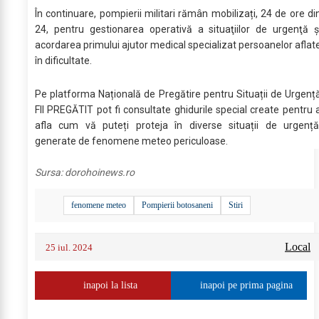
În continuare, pompierii militari rămân mobilizați, 24 de ore di
24, pentru gestionarea operativă a situaţiilor de urgenţă ş
acordarea primului ajutor medical specializat persoanelor aflat
în dificultate.
Pe platforma Națională de Pregătire pentru Situații de Urgenț
FII PREGĂTIT pot fi consultate ghidurile special create pentru 
afla cum vă puteți proteja în diverse situații de urgență
generate de fenomene meteo periculoase.
Sursa:
dorohoinews.ro
fenomene meteo
Pompierii botosaneni
Stiri
Local
25 iul. 2024
inapoi la lista
inapoi pe prima pagina