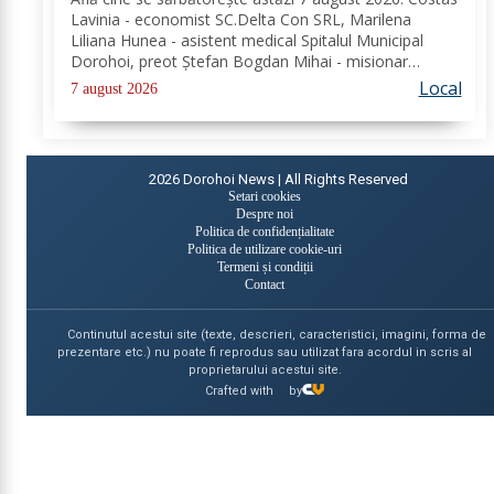
Lavinia - economist SC.Delta Con SRL, Marilena
Liliana Hunea - asistent medical Spitalul Municipal
Dorohoi, preot Ștefan Bogdan Mihai - misionar
protopopesc Protopopiatul Dorohoi, Marcela Simona
Local
7 august 2026
Vieru - profesor Grup Școlar Alexandru Vlahuță...
2026
Dorohoi News | All Rights Reserved
Setari cookies
Despre noi
Politica de confidențialitate
Politica de utilizare cookie-uri
Termeni și condiții
Contact
Continutul acestui site (texte, descrieri, caracteristici, imagini, forma de
prezentare etc.) nu poate fi reprodus sau utilizat fara acordul in scris al
proprietarului acestui site.
Crafted with
by