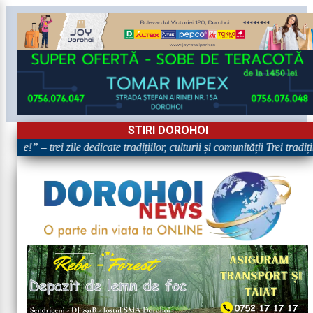
STIRI DOROHOI
re!” – trei zile dedicate tradițiilor, culturii și comunității Trei tradi