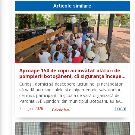
Articole similare
Aproape 150 de copii au învățat alături de
pompierii botoșăneni, că siguranța începe
cu un gest simplu
Curioși, dornici să descopere lucruri noi și nerăbdători
să vadă autospecialele și echipamentele salvatorilor,
cei mici, participanți la școala de vară organizată de
Parohia „Sf. Spiridon” din municipiul Botoșani, au avut
parte de o întâlnire interactivă despre prevenirea
Local
7 august 2026
Galerie foto
situațiilor de urgență și...