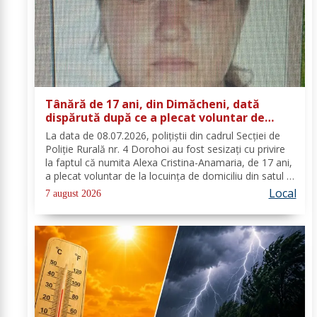
Tânără de 17 ani, din Dimăcheni, dată
dispărută după ce a plecat voluntar de
acasă și nu a mai revenit
La data de 08.07.2026, polițiștii din cadrul Secției de
Poliție Rurală nr. 4 Dorohoi au fost sesizați cu privire
la faptul că numita Alexa Cristina-Anamaria, de 17 ani,
a plecat voluntar de la locuința de domiciliu din satul și
comuna Dimăcheni, județul Botoșani. Semnalmentele
Local
7 august 2026
numitei Alexa...