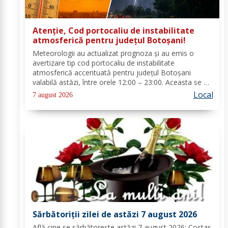
Atenție, Cod portocaliu de instabilitate
atmosferică pentru județul Botoșani!
Meteorologii au actualizat prognoza și au emis o
avertizare tip cod portocaliu de instabilitate
atmosferică accentuată pentru județul Botoșani
valabilă astăzi, între orele 12:00 – 23:00. Aceasta se va
manifesta prin intensificări ale vântului, vijelii puternice
Local
7 august 2026
(rafale de 70...90 km/h), averse...
Sărbătoriții zilei de astăzi 7 august 2026
Află cine se sărbătoreşte astăzi 7 august 2026: Costas