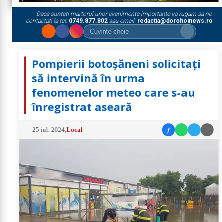
Daca sunteti martorul unor evenimente importante va rugam sa ne
contactati la tel:
0749.877.802
sau email:
redactia@dorohoinews.ro
Pompierii botoșăneni solicitați
să intervină în urma
fenomenelor meteo care s-au
înregistrat aseară
f
25 iul. 2024
,
Local