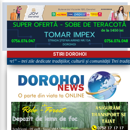
STIRI DOROHOI
are!” – trei zile dedicate tradițiilor, culturii și comunității Trei tradi