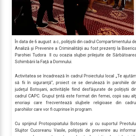
În data de 6 august a.c., poliţiştii din cadrul Compartimentului d
Analiză şi Prevenire a Criminalităţii au fost prezenţi la Biseric
Parohiei Tudora II cu ocazia slujbei prilejuite de Sărbătoare
Schimbării la Faţă a Domnului.
Activitatea se încadrează în cadrul Proiectului local „Te ajută
să fii în siguranţă”, proiect ce se derulează în parohiile di
judeţul Botoşani, activităţile fiind desfășurate de polițiștii di
cadrul CAPC. Grupul ţintă este format din femei, copii sau alţ
enoriaşi care frecventează slujbele religioase din cadru
parohiilor care vor fi cuprinse în program.
Cu sprijinul Protopopiatului Botoşani şi cu suportul Preotulu
Slujitor Cucoreanu Vasile, poliţiştii de prevenire au informa