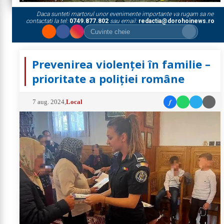
Daca sunteti martorul unor evenimente importante va rugam sa ne
contactati la tel:
0749.877.802
sau email:
redactia@dorohoinews.ro
Prevenirea violenţei în familie –
prioritate a poliţiei române
f
7 aug. 2024
,
Local