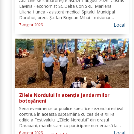
Află cine se sărbătoreşte astăzi 7 august 2026: Costas
Lavinia - economist SC.Delta Con SRL, Marilena
Liliana Hunea - asistent medical Spitalul Municipal
Dorohoi, preot Ștefan Bogdan Mihai - misionar
protopopesc Protopopiatul Dorohoi, Marcela Simona
Local
7 august 2026
Vieru - profesor Grup Școlar Alexandru Vlahuță...
Zilele Nordului în atenția jandarmilor
botoșăneni
Seria evenimentelor publice specifice sezonului estival
continuă în această săptămână cu cea de-a XIII-a
ediție a Festivalului ,,Zilele Nordului" din orașul
Darabani, manifestare cu participare numeroasă la
care Inspectoratul de Jandarmi Județean Botoșani, în
Local
6 august 2026