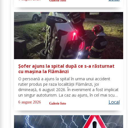
Galerie foto
cooperare cu partenerii instituționali,...
Șofer ajuns la spital după ce s-a răsturnat
cu mașina la Flămânzi
O persoană a ajuns la spital în urma unui accident
rutier produs pe raza localității Flămânzi, joi
dimineață, 6 august 2026. În eveniment a fost implicat
un singur autoturism. La caz au ajuns, în cel mai scurt
timp, pompierii din cadrul Punctului de Lucru Flămânzi,
Local
6 august 2026
Galerie foto
cu o autospecială de stingere și...