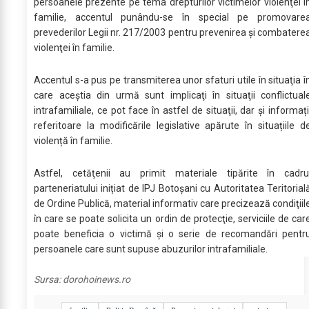
persoanele prezente pe tema drepturilor victimelor violenţei î
familie, accentul punându-se în special pe promovare
prevederilor Legii nr. 217/2003 pentru prevenirea şi combatere
violenţei în familie.
Accentul s-a pus pe transmiterea unor sfaturi utile în situaţia î
care aceştia din urmă sunt implicaţi în situaţii conflictual
intrafamiliale, ce pot face în astfel de situaţii, dar şi informați
referitoare la modificările legislative apărute în situațiile d
violență în familie.
Astfel, cetăţenii au primit materiale tipărite în cadru
parteneriatului inițiat de IPJ Botoșani cu Autoritatea Teritorial
de Ordine Publică, material informativ care precizează condiţiil
în care se poate solicita un ordin de protecţie, serviciile de car
poate beneficia o victimă şi o serie de recomandări pentr
persoanele care sunt supuse abuzurilor intrafamiliale.
Sursa:
dorohoinews.ro