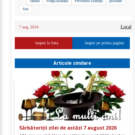
familie
Poliţia Română
Prevenirea violenţei
prioritate
Stiri
Local
7 aug. 2024
inapoi la lista
inapoi pe prima pagina
Articole similare
Sărbătoriții zilei de astăzi 7 august 2026