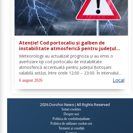
Atenție! Cod portocaliu și galben de
instabilitate atmosferică pentru județul
Botoșani
Meteorologii au actualizat prognoza și au emis o
avertizare tip cod portocaliu de instabilitate
atmosferică accentuată pentru județul Botoșani
valabilă astăzi, între orele 12:00 – 23:00. În intervalul
menționat vor fi perioade cu instabilitate atmosferică
Local
6 august 2026
accentuată ce se va manifesta prin...
2026
Dorohoi News | All Rights Reserved
Setari cookies
Despre noi
Politica de confidențialitate
Politica de utilizare cookie-uri
Termeni și condiții
Contact