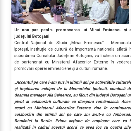
Un nou pas pentru promovarea lui Mihai Eminescu și 
județului Botoșani!
Centrul Național de Studii „Mihai Eminescu” - Memorialu
Ipotești, instituție de cultură de importanță națională aflată î
subordinea Consiliului Județean Botoșani, va încheia un acor
de parteneriat cu Ministerul Afacerilor Externe în vedere
promovării operei eminesciene și a culturii române.
„Accentul pe care l-am pus în ultimii ani pe activitățile cultural
și implicarea echipei de la Memorialul Ipotești, condusă d
doamna manager Ala Sainenco, au făcut din județul Botoșani u
pivot al colaborării culturale cu diaspora românească. Aces
acord cu Ministerul Afacerilor Externe vine în continuare
colaborării din ultimii ani pe care am avut-o cu Ambasad
României la Berlin. Prima acțiune de amploare care va f
realizată în cadrul acestui acord va avea loc cu ocazia Zile