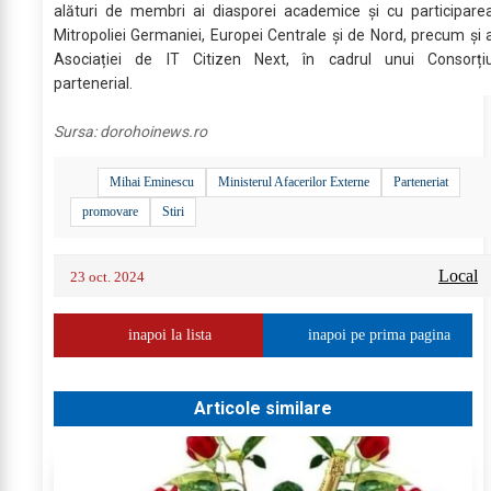
alături de membri ai diasporei academice și cu participare
Mitropoliei Germaniei, Europei Centrale și de Nord, precum și 
Asociației de IT Citizen Next, în cadrul unui Consorți
partenerial.
Sursa:
dorohoinews.ro
Mihai Eminescu
Ministerul Afacerilor Externe
Parteneriat
promovare
Stiri
Local
23 oct. 2024
inapoi la lista
inapoi pe prima pagina
Articole similare