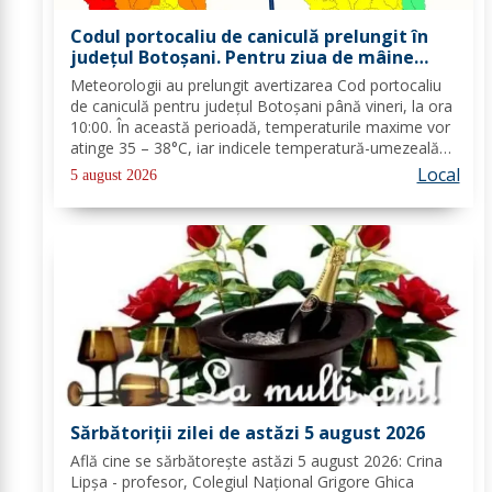
Codul portocaliu de caniculă prelungit în
județul Botoșani. Pentru ziua de mâine
sunt prognozate și furtuni
Meteorologii au prelungit avertizarea Cod portocaliu
de caniculă pentru județul Botoșani până vineri, la ora
10:00. În această perioadă, temperaturile maxime vor
atinge 35 – 38°C, iar indicele temperatură-umezeală
va depăși pragul critic de 80 de unități. Nopțile vor
Local
5 august 2026
rămâne tropicale, cu minime...
Sărbătoriții zilei de astăzi 5 august 2026
Află cine se sărbătoreşte astăzi 5 august 2026: Crina
Lipșa - profesor, Colegiul Național Grigore Ghica