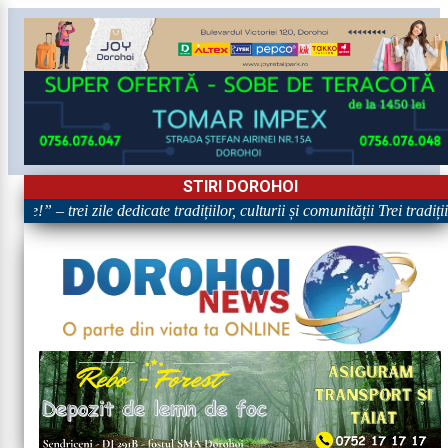
STIRI DOROHOI
re!” – trei zile dedicate tradițiilor, culturii și comunității Trei tradiț