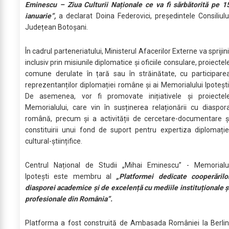
Eminescu – Ziua Culturii Naționale ce va fi sărbătorită pe 1
ianuarie”,
a declarat Doina Federovici, președintele Consiliulu
Județean Botoșani.
În cadrul parteneriatului, Ministerul Afacerilor Externe va sprijini
inclusiv prin misiunile diplomatice și oficiile consulare, proiectel
comune derulate în țară sau în străinătate, cu participare
reprezentanților diplomației române și ai Memorialului Ipotești
De asemenea, vor fi promovate inițiativele și proiectel
Memorialului, care vin în susținerea relaționării cu diaspor
română, precum și a activității de cercetare-documentare ș
constituirii unui fond de suport pentru expertiza diplomație
cultural-științifice.
Centrul Național de Studii „Mihai Eminescu” - Memorialu
Ipotești este membru al
„Platformei dedicate cooperărilo
diasporei academice și de excelență cu mediile instituționale ș
profesionale din România”.
Platforma a fost construită de Ambasada României la Berlin