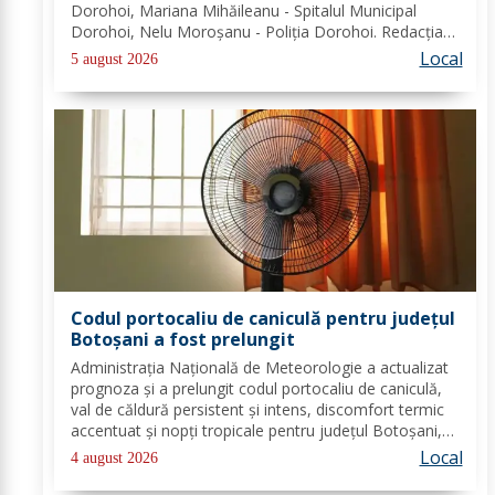
Dorohoi, Mariana Mihăileanu - Spitalul Municipal
Dorohoi, Nelu Moroșanu - Poliția Dorohoi. Redacția
Dorohoi News urează tuturor La mulți ani!
Local
5 august 2026
Completează lista sărbătoriților din Dorohoi, la...
Codul portocaliu de caniculă pentru județul
Botoșani a fost prelungit
Administrația Națională de Meteorologie a actualizat
prognoza și a prelungit codul portocaliu de caniculă,
val de căldură persistent și intens, discomfort termic
accentuat și nopți tropicale pentru județul Botoșani,
până joi, la ora 10:00. Temperaturile maxime vor fi
Local
4 august 2026
cuprinse între 35 și 39 de...