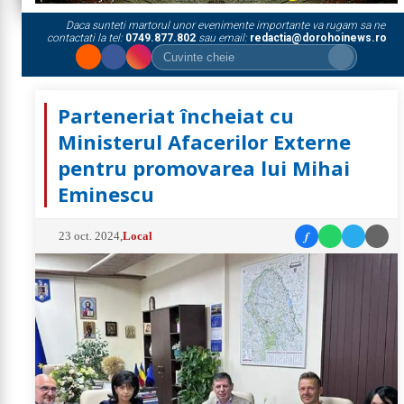
Daca sunteti martorul unor evenimente importante va rugam sa ne
contactati la tel:
0749.877.802
sau email:
redactia@dorohoinews.ro
Parteneriat încheiat cu
Ministerul Afacerilor Externe
pentru promovarea lui Mihai
Eminescu
f
23 oct. 2024
,
Local