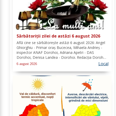
Sărbătoriții zilei de astăzi 6 august 2026
Află cine se sărbătoreşte astăzi 6 august 2026: Angel
Ghiorghiu - Primar oraș Bucecea, Mihaela Andrieș -
inspector ANAF Dorohoi, Adriana Apetri - DAS
Dorohoi, Denisa Landea - Dorohoi. Redacția Dorohoi
News urează tuturor La mulți ani! Completează lista
Local
6 august 2026
sărbătoriților din Dorohoi, la...