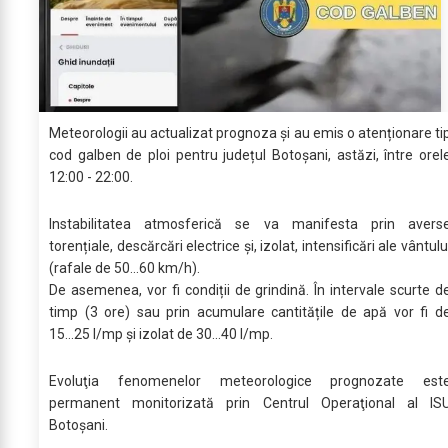
Meteorologii au actualizat prognoza și au emis o atenționare ti
cod galben de ploi pentru județul Botoșani, astăzi, între orel
12:00 - 22:00.
Instabilitatea atmosferică se va manifesta prin avers
torențiale, descărcări electrice și, izolat, intensificări ale vântulu
(rafale de 50...60 km/h).
De asemenea, vor fi condiții de grindină. În intervale scurte d
timp (3 ore) sau prin acumulare cantitățile de apă vor fi d
15...25 l/mp și izolat de 30...40 l/mp.
Evoluţia fenomenelor meteorologice prognozate est
permanent monitorizată prin Centrul Operaţional al IS
Botoșani.