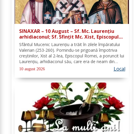
SINAXAR – 10 August – Sf. Mc. Laurenţiu
arhidiaconul; Sf. Sfinţit Mc. Xist, Episcopul
Romei
Sfântul Mucenic Laurenţiu a trăit în zilele împăratului
Valerian (253-260). Pornindu-se prigoană împotriva
creştinilor, Xist al 2-lea, Episcopul Romei, a poruncit lui
Laurenţiu, arhidiaconul său, care era de neam din
Spania, să chivernisească vistieria Bisericii şi să se
Local
10 august 2026
îngrijească de săraci....