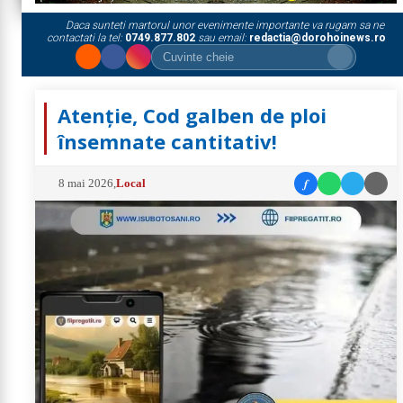
Daca sunteti martorul unor evenimente importante va rugam sa ne
contactati la tel:
0749.877.802
sau email:
redactia@dorohoinews.ro
Atenție, Cod galben de ploi
însemnate cantitativ!
f
8 mai 2026
,
Local