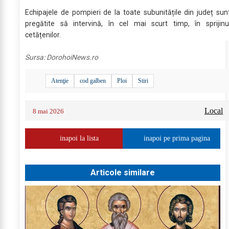
Echipajele de pompieri de la toate subunitățile din județ sun
pregătite să intervină, în cel mai scurt timp, în sprijinu
cetățenilor.
Sursa:
DorohoiNews.ro
Atenţie
cod galben
Ploi
Stiri
Local
8 mai 2026
inapoi la lista
inapoi pe prima pagina
Articole similare