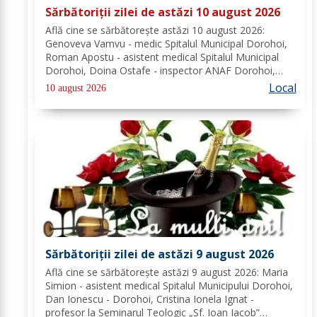
Sărbătoriții zilei de astăzi 10 august 2026
Află cine se sărbătoreşte astăzi 10 august 2026:
Genoveva Vamvu - medic Spitalul Municipal Dorohoi,
Roman Apostu - asistent medical Spitalul Municipal
Dorohoi, Doina Ostafe - inspector ANAF Dorohoi,
Marina Ludmila Pogoreanu - medic de familie
Local
10 august 2026
Dorohoi, Beatrice Tiron - profesor Seminarul
Teologic...
Sărbătoriții zilei de astăzi 9 august 2026
Află cine se sărbătoreşte astăzi 9 august 2026: Maria
Simion - asistent medical Spitalul Municipului Dorohoi,
Dan Ionescu - Dorohoi, Cristina Ionela Ignat -
profesor la Seminarul Teologic „Sf. Ioan Iacob”