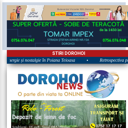
STIRI DOROHOI
: Energie și nostalgie în Poiana Teioasa
•
Retrospectiva prim