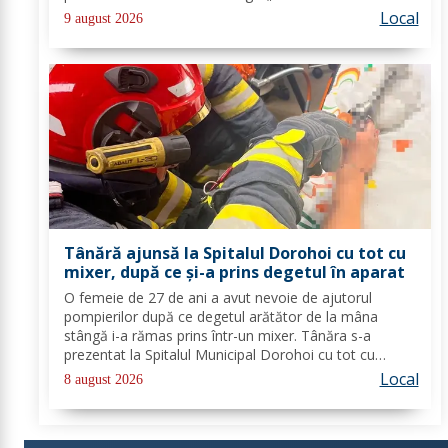
Dorohoi, Ana-Maria Ojog - profesor- consilier
Local
9 august 2026
educativ Școala Gimnazială Nr. 1 Dumeni, Mihai...
Tânără ajunsă la Spitalul Dorohoi cu tot cu
mixer, după ce și-a prins degetul în aparat
O femeie de 27 de ani a avut nevoie de ajutorul
pompierilor după ce degetul arătător de la mâna
stângă i-a rămas prins într-un mixer. Tânăra s-a
prezentat la Spitalul Municipal Dorohoi cu tot cu
aparatul electrocasnic, iar medicii au solicitat
Local
8 august 2026
intervenția salvatorilor. Pompierii din cadrul...