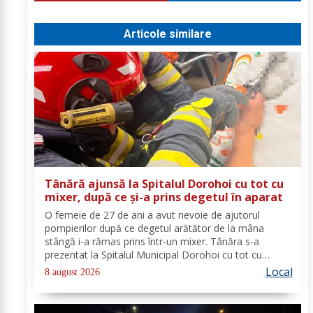
Articole similare
Tânără ajunsă la Spitalul Dorohoi cu tot cu
mixer, după ce și-a prins degetul în aparat
O femeie de 27 de ani a avut nevoie de ajutorul
pompierilor după ce degetul arătător de la mâna
stângă i-a rămas prins într-un mixer. Tânăra s-a
prezentat la Spitalul Municipal Dorohoi cu tot cu
aparatul electrocasnic, iar medicii au solicitat
Local
8 august 2026
intervenția salvatorilor. Pompierii din cadrul...