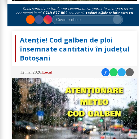
Daca sunteti martorul unor evenimente importante va rugam sa ne
contactati la tel:
0749.877.802
sau email:
redactia@dorohoinews.ro
Atenție! Cod galben de ploi
însemnate cantitativ în județul
Botoșani
f
12 mai 2026
,
Local