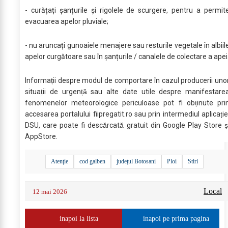
- curățați șanțurile și rigolele de scurgere, pentru a permit
evacuarea apelor pluviale;
- nu aruncați gunoaiele menajere sau resturile vegetale în albiil
apelor curgătoare sau în șanțurile / canalele de colectare a apei
Informații despre modul de comportare în cazul producerii uno
situații de urgență sau alte date utile despre manifestare
fenomenelor meteorologice periculoase pot fi obținute pri
accesarea portalului fiipregatit.ro sau prin intermediul aplicație
DSU, care poate fi descărcată gratuit din Google Play Store ș
AppStore.
Atenţie
cod galben
judeţul Botosani
Ploi
Stiri
Local
12 mai 2026
inapoi la lista
inapoi pe prima pagina