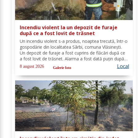
Incendiu violent la un depozit de furaje
după ce a fost lovit de trăsnet
Un incendiu violent s-a produs, noaptea trecută, într-o
gospodărie din localitatea Sârbi, comuna Vlăsinești.
Un depozit de furaje a fost cuprins de flăcări după ce
a fost lovit de trăsnet. Alarma a fost dată puțin după
ora 22:00. La caz s-au deplasat, în cel mai scurt timp,
Local
8 august 2026
Galerie foto
pompierii din cadrul...