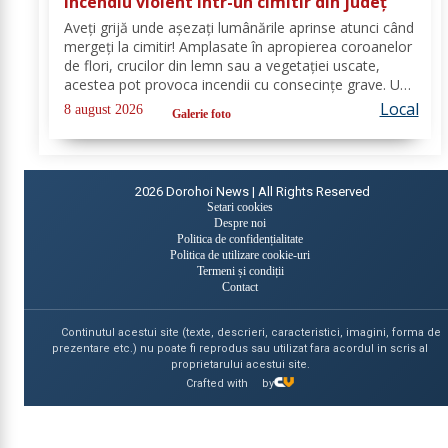
Incendiu violent într-un cimitir din județ
Aveți grijă unde așezați lumânările aprinse atunci când
mergeți la cimitir! Amplasate în apropierea coroanelor
de flori, crucilor din lemn sau a vegetației uscate,
acestea pot provoca incendii cu consecințe grave. Un
astfel de eveniment s-a produs ieri, în cimitirul din
Local
8 august 2026
Galerie foto
localitatea Ichimeni, comuna...
2026
Dorohoi News | All Rights Reserved
Setari cookies
Despre noi
Politica de confidențialitate
Politica de utilizare cookie-uri
Termeni și condiții
Contact
Continutul acestui site (texte, descrieri, caracteristici, imagini, forma de
prezentare etc.) nu poate fi reprodus sau utilizat fara acordul in scris al
proprietarului acestui site.
Crafted with
by