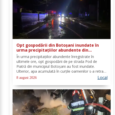
Opt gospodării din Botoșani inundate în
urma precipitațiilor abundente din
ultimele ore
În urma precipitațiilor abundente înregistrate în
ultimele ore, opt gospodării de pe strada Pod de
Piatră din municipiul Botoșani au fost inundate.
Ulterior, apa acumulată în curțile oamenilor s-a retras
pe carosabil. Pentru evacuarea apei, pompierii militari
Local
8 august 2026
din cadrul Detașamentului Botoșani au...