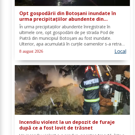
Opt gospodării din Botoșani inundate în
urma precipitațiilor abundente din
ultimele ore
În urma precipitațiilor abundente înregistrate în
ultimele ore, opt gospodării de pe strada Pod de
Piatră din municipiul Botoșani au fost inundate.
Ulterior, apa acumulată în curțile oamenilor s-a retras
pe carosabil. Pentru evacuarea apei, pompierii militari
Local
8 august 2026
din cadrul Detașamentului Botoșani au...
Incendiu violent la un depozit de furaje
după ce a fost lovit de trăsnet