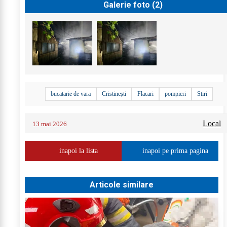
Galerie foto (
2
)
bucatarie de vara
Cristinești
Flacari
pompieri
Stiri
Local
13 mai 2026
inapoi la lista
inapoi pe prima pagina
Articole similare