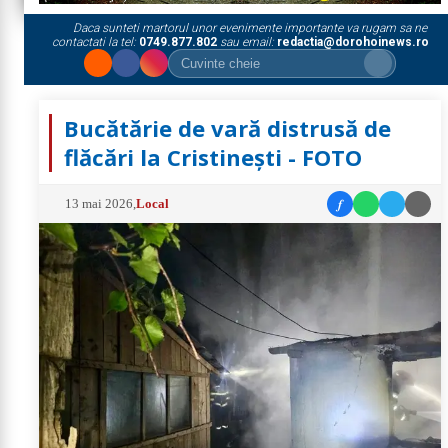
Daca sunteti martorul unor evenimente importante va rugam sa ne
contactati la tel:
0749.877.802
sau email:
redactia@dorohoinews.ro
Bucătărie de vară distrusă de
flăcări la Cristinești - FOTO
f
13 mai 2026
,
Local