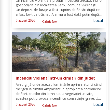
Un incendiu violent s-a produs, noaptea trecută, într-o
gospodărie din localitatea Sârbi, comuna Vlăsinești.
Un depozit de furaje a fost cuprins de flăcări după ce
a fost lovit de trăsnet. Alarma a fost dată puțin după
ora 22:00. La caz s-au deplasat, în cel mai scurt timp,
Local
8 august 2026
Galerie foto
pompierii din cadrul...
Incendiu violent într-un cimitir din județ
Aveți grijă unde așezați lumânările aprinse atunci când
mergeți la cimitir! Amplasate în apropierea coroanelor
de flori, crucilor din lemn sau a vegetației uscate,
acestea pot provoca incendii cu consecințe grave. Un
astfel de eveniment s-a produs ieri, în cimitirul din
Local
8 august 2026
Galerie foto
localitatea Ichimeni, comuna...