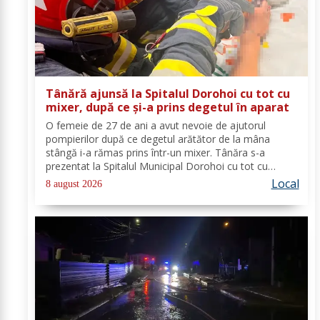
Tânără ajunsă la Spitalul Dorohoi cu tot cu
mixer, după ce și-a prins degetul în aparat
O femeie de 27 de ani a avut nevoie de ajutorul
pompierilor după ce degetul arătător de la mâna
stângă i-a rămas prins într-un mixer. Tânăra s-a
prezentat la Spitalul Municipal Dorohoi cu tot cu
aparatul electrocasnic, iar medicii au solicitat
Local
8 august 2026
intervenția salvatorilor. Pompierii din cadrul...