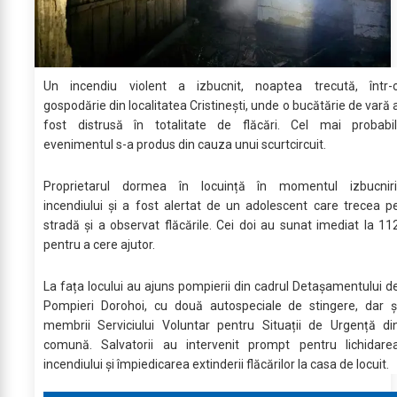
Un incendiu violent a izbucnit, noaptea trecută, într-
gospodărie din localitatea Cristinești, unde o bucătărie de vară 
fost distrusă în totalitate de flăcări. Cel mai probabil
evenimentul s-a produs din cauza unui scurtcircuit.
Proprietarul dormea în locuință în momentul izbucniri
incendiului și a fost alertat de un adolescent care trecea p
stradă și a observat flăcările. Cei doi au sunat imediat la 11
pentru a cere ajutor.
La fața locului au ajuns pompierii din cadrul Detașamentului d
Pompieri Dorohoi, cu două autospeciale de stingere, dar ș
membrii Serviciului Voluntar pentru Situații de Urgență di
comună. Salvatorii au intervenit prompt pentru lichidare
incendiului și împiedicarea extinderii flăcărilor la casa de locuit.