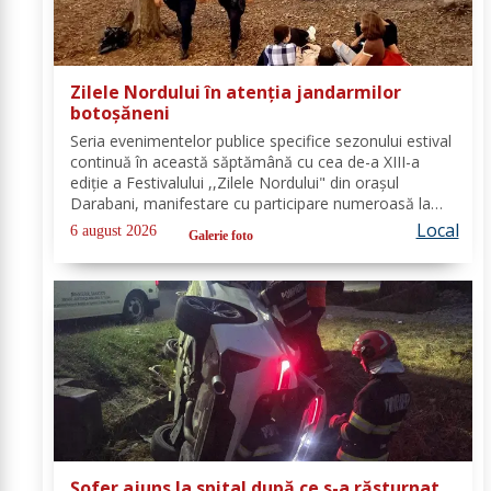
Zilele Nordului în atenția jandarmilor
botoșăneni
Seria evenimentelor publice specifice sezonului estival
continuă în această săptămână cu cea de-a XIII-a
ediție a Festivalului ,,Zilele Nordului" din orașul
Darabani, manifestare cu participare numeroasă la
care Inspectoratul de Jandarmi Județean Botoșani, în
Local
6 august 2026
Galerie foto
cooperare cu partenerii instituționali,...
Șofer ajuns la spital după ce s-a răsturnat