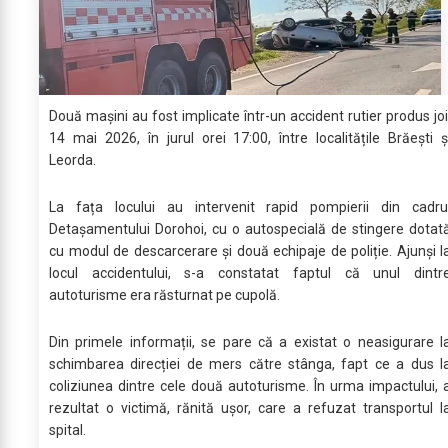
Două mașini au fost implicate într-un accident rutier produs joi
14 mai 2026, în jurul orei 17:00, între localitățile Brăești ș
Leorda.
La fața locului au intervenit rapid pompierii din cadru
Detașamentului Dorohoi, cu o autospecială de stingere dotat
cu modul de descarcerare și două echipaje de poliție. Ajunși l
locul accidentului, s-a constatat faptul că unul dintr
autoturisme era răsturnat pe cupolă.
Din primele informații, se pare că a existat o neasigurare l
schimbarea direcției de mers către stânga, fapt ce a dus l
coliziunea dintre cele două autoturisme. În urma impactului, 
rezultat o victimă, rănită ușor, care a refuzat transportul l
spital.