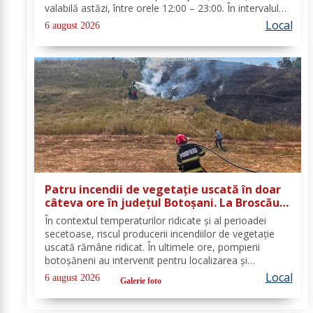
valabilă astăzi, între orele 12:00 – 23:00. În intervalul
menționat vor fi perioade cu instabilitate atmosferică
Local
6 august 2026
accentuată ce se va manifesta prin...
Patru incendii de vegetație uscată în doar
câteva ore în județul Botoșani. La Broscăuți
a ars un hectar de vegetație
În contextul temperaturilor ridicate și al perioadei
secetoase, riscul producerii incendiilor de vegetație
uscată rămâne ridicat. În ultimele ore, pompierii
botoșăneni au intervenit pentru localizarea și
lichidarea a patru incendii de vegetație uscată,
Local
6 august 2026
Galerie foto
produse în următoarele localități: Broscăuți –...