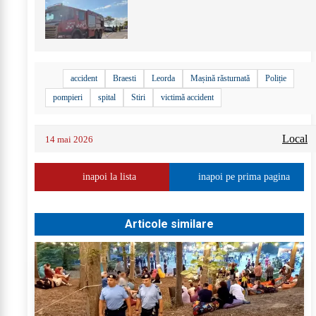
accident
Braesti
Leorda
Mașină răsturnată
Poliție
pompieri
spital
Stiri
victimă accident
Local
14 mai 2026
inapoi la lista
inapoi pe prima pagina
Articole similare