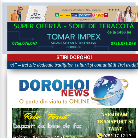
STIRI DOROHOI
re!” – trei zile dedicate tradițiilor, culturii și comunității Trei tradiț