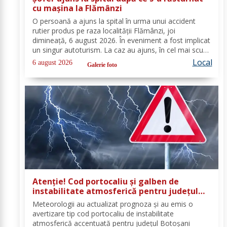
cu mașina la Flămânzi
O persoană a ajuns la spital în urma unui accident
rutier produs pe raza localității Flămânzi, joi
dimineață, 6 august 2026. În eveniment a fost implicat
un singur autoturism. La caz au ajuns, în cel mai scurt
timp, pompierii din cadrul Punctului de Lucru Flămânzi,
Local
6 august 2026
Galerie foto
cu o autospecială de stingere și...
Atenție! Cod portocaliu și galben de
instabilitate atmosferică pentru județul
Botoșani
Meteorologii au actualizat prognoza și au emis o
avertizare tip cod portocaliu de instabilitate
atmosferică accentuată pentru județul Botoșani