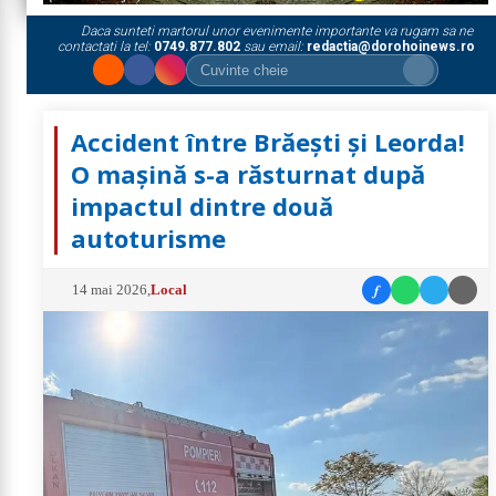
Daca sunteti martorul unor evenimente importante va rugam sa ne
contactati la tel:
0749.877.802
sau email:
redactia@dorohoinews.ro
Accident între Brăești și Leorda!
O mașină s-a răsturnat după
impactul dintre două
autoturisme
f
14 mai 2026
,
Local