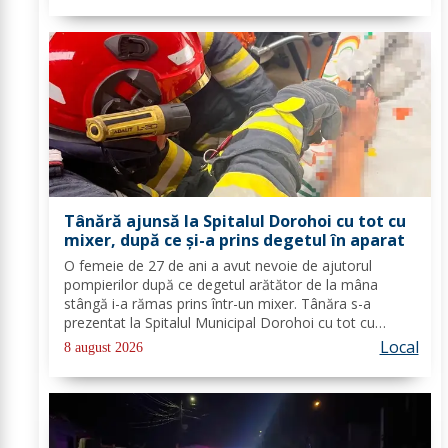
Tânără ajunsă la Spitalul Dorohoi cu tot cu
mixer, după ce și-a prins degetul în aparat
O femeie de 27 de ani a avut nevoie de ajutorul
pompierilor după ce degetul arătător de la mâna
stângă i-a rămas prins într-un mixer. Tânăra s-a
prezentat la Spitalul Municipal Dorohoi cu tot cu
aparatul electrocasnic, iar medicii au solicitat
Local
8 august 2026
intervenția salvatorilor. Pompierii din cadrul...