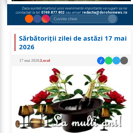
Daca sunteti martorul unor evenimente importante va rugam sa ne
contactati la tel:
0749.877.802
sau email:
redactia@dorohoinews.ro
Sărbătoriții zilei de astăzi 17 mai
2026
f
17 mai 2026
,
Local