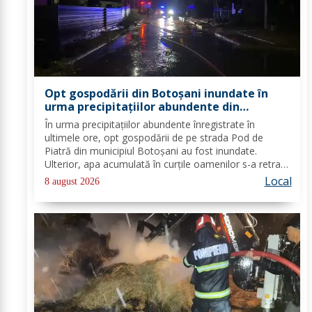
Opt gospodării din Botoșani inundate în
urma precipitațiilor abundente din
ultimele ore
În urma precipitațiilor abundente înregistrate în
ultimele ore, opt gospodării de pe strada Pod de
Piatră din municipiul Botoșani au fost inundate.
Ulterior, apa acumulată în curțile oamenilor s-a retras
pe carosabil. Pentru evacuarea apei, pompierii militari
Local
8 august 2026
din cadrul Detașamentului Botoșani au...