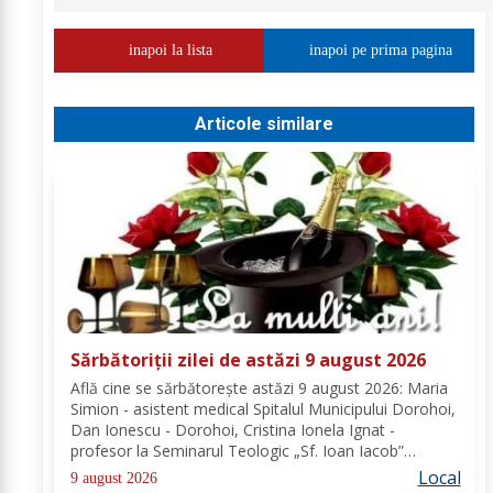
inapoi la lista
inapoi pe prima pagina
Articole similare
Sărbătoriții zilei de astăzi 9 august 2026
Află cine se sărbătoreşte astăzi 9 august 2026: Maria
Simion - asistent medical Spitalul Municipului Dorohoi,
Dan Ionescu - Dorohoi, Cristina Ionela Ignat -
profesor la Seminarul Teologic „Sf. Ioan Iacob”
Dorohoi, Ana-Maria Ojog - profesor- consilier
Local
9 august 2026
educativ Școala Gimnazială Nr. 1 Dumeni, Mihai...