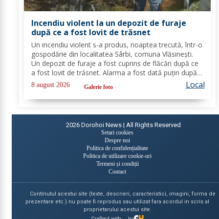
Incendiu violent la un depozit de furaje
după ce a fost lovit de trăsnet
Un incendiu violent s-a produs, noaptea trecută, într-o
gospodărie din localitatea Sârbi, comuna Vlăsinești.
Un depozit de furaje a fost cuprins de flăcări după ce
a fost lovit de trăsnet. Alarma a fost dată puțin după
ora 22:00. La caz s-au deplasat, în cel mai scurt timp,
Local
8 august 2026
Galerie foto
pompierii din cadrul...
2026
Dorohoi News | All Rights Reserved
Setari cookies
Despre noi
Politica de confidențialitate
Politica de utilizare cookie-uri
Termeni și condiții
Contact
Continutul acestui site (texte, descrieri, caracteristici, imagini, forma de
prezentare etc.) nu poate fi reprodus sau utilizat fara acordul in scris al
proprietarului acestui site.
Crafted with
by