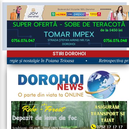
STIRI DOROHOI
 Energie și nostalgie în Poiana Teioasa
•
Retrospectiva prim