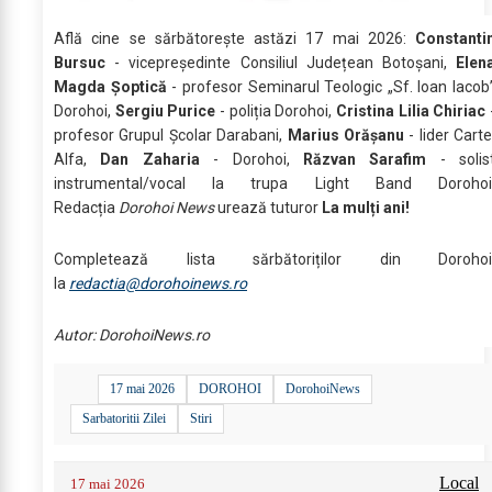
Află cine se sărbătoreşte astăzi 17 mai 2026:
Constanti
Bursuc
- vicepreședinte Consiliul Județean Botoșani,
Elen
Magda Șoptică
- profesor Seminarul Teologic „Sf. Ioan Iacob
Dorohoi,
Sergiu Purice
- poliția Dorohoi,
Cristina Lilia Chiriac
profesor Grupul Școlar Darabani,
Marius Orășanu
- lider Carte
Alfa,
Dan Zaharia
- Dorohoi,
Răzvan Sarafim
- solis
instrumental/vocal la trupa Light Band Dorohoi
Redacția
Dorohoi News
urează tuturor
La mulți ani!
Completează lista sărbătoriților din Dorohoi
la
redactia@dorohoinews.ro
Autor: DorohoiNews.ro
17 mai 2026
DOROHOI
DorohoiNews
Sarbatoritii Zilei
Stiri
Local
17 mai 2026