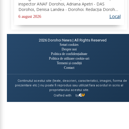
inspector ANAF Dorohoi, Adriana Apetri - DAS
Dorohoi, Denisa Landea - Dorohoi. Redacția Dorohoi
News urează tuturor La mulți ani! Completează lista
Local
6 august 2026
sărbătoriților din Dorohoi, la...
2026
Dorohoi News | All Rights Reserved
Setari cookies
Despre noi
Politica de confidențialitate
Politica de utilizare cookie-uri
Termeni și condiții
Contact
Continutul acestui site (texte, descrieri, caracteristici, imagini, forma de
prezentare etc.) nu poate fi reprodus sau utilizat fara acordul in scris al
proprietarului acestui site.
Crafted with
by