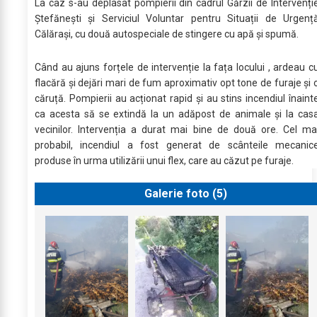
La caz s-au deplasat pompierii din cadrul Gărzii de Intervenți
Ștefănești și Serviciul Voluntar pentru Situații de Urgenț
Călărași, cu două autospeciale de stingere cu apă și spumă.
Când au ajuns forțele de intervenție la fața locului , ardeau c
flacără și dejări mari de fum aproximativ opt tone de furaje și 
căruță. Pompierii au acționat rapid și au stins incendiul înaint
ca acesta să se extindă la un adăpost de animale și la cas
vecinilor. Intervenția a durat mai bine de două ore. Cel ma
probabil, incendiul a fost generat de scânteile mecanic
produse în urma utilizării unui flex, care au căzut pe furaje.
Galerie foto (
5
)