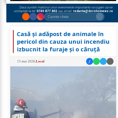
Daca sunteti martorul unor evenimente importante va rugam sa ne
contactati la tel:
0749.877.802
sau email:
redactia@dorohoinews.ro
Casă și adăpost de animale în
pericol din cauza unui incendiu
izbucnit la furaje și o căruță
f
15 mai 2026
,
Local