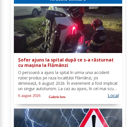
Șofer ajuns la spital după ce s-a răsturnat
cu mașina la Flămânzi
O persoană a ajuns la spital în urma unui accident
rutier produs pe raza localității Flămânzi, joi
dimineață, 6 august 2026. În eveniment a fost implicat
un singur autoturism. La caz au ajuns, în cel mai scurt
timp, pompierii din cadrul Punctului de Lucru Flămânzi,
Local
6 august 2026
Galerie foto
cu o autospecială de stingere și...