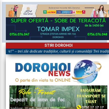
STIRI DOROHOI
re!” – trei zile dedicate tradițiilor, culturii și comunității Trei tradiț