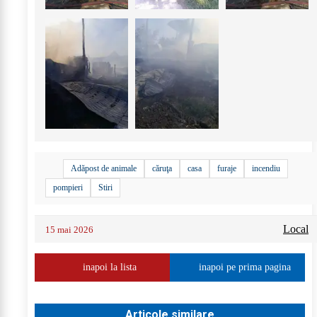
Adăpost de animale
căruţa
casa
furaje
incendiu
pompieri
Stiri
Local
15 mai 2026
inapoi la lista
inapoi pe prima pagina
Articole similare