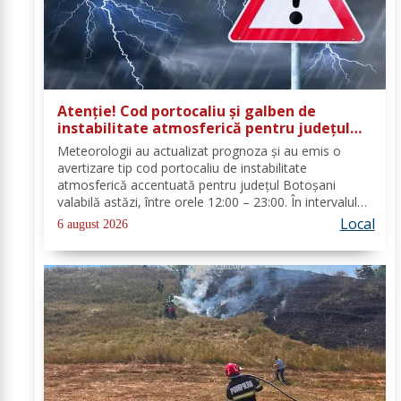
Atenție! Cod portocaliu și galben de
instabilitate atmosferică pentru județul
Botoșani
Meteorologii au actualizat prognoza și au emis o
avertizare tip cod portocaliu de instabilitate
atmosferică accentuată pentru județul Botoșani
valabilă astăzi, între orele 12:00 – 23:00. În intervalul
menționat vor fi perioade cu instabilitate atmosferică
Local
6 august 2026
accentuată ce se va manifesta prin...