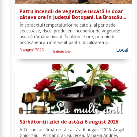
Patru incendii de vegetație uscată în doar
câteva ore în județul Botoșani. La Broscăuți
a ars un hectar de vegetație
În contextul temperaturilor ridicate și al perioadei
secetoase, riscul producerii incendiilor de vegetație
uscată rămâne ridicat. În ultimele ore, pompierii
botoșăneni au intervenit pentru localizarea și
lichidarea a patru incendii de vegetație uscată,
Local
6 august 2026
Galerie foto
produse în următoarele localități: Broscăuți –...
Sărbătoriții zilei de astăzi 6 august 2026
Află cine se sărbătoreşte astăzi 6 august 2026: Angel
Ghiorghiu - Primar oraș Bucecea, Mihaela Andrieș -