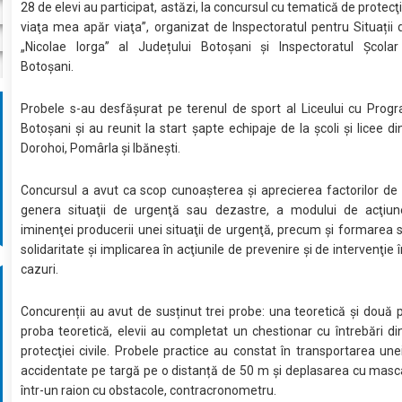
28 de elevi au participat, astăzi, la concursul cu tematică de protecţi
viaţa mea apăr viaţa”, organizat de Inspectoratul pentru Situații
„Nicolae Iorga” al Județului Botoșani și Inspectoratul Școla
Botoșani.
Probele s-au desfășurat pe terenul de sport al Liceului cu Prog
Botoșani și au reunit la start șapte echipaje de la școli și licee di
Dorohoi, Pomârla și Ibănești.
Concursul a avut ca scop cunoaşterea şi aprecierea factorilor de 
genera situaţii de urgenţă sau dezastre, a modului de acţiun
iminenţei producerii unei situaţii de urgenţă, precum și formarea sp
solidaritate şi implicarea în acţiunile de prevenire şi de intervenţie 
cazuri.
Concurenții au avut de susținut trei probe: una teoretică şi două p
proba teoretică, elevii au completat un chestionar cu întrebări d
protecţiei civile. Probele practice au constat în transportarea un
accidentate pe targă pe o distanță de 50 m și deplasarea cu masc
într-un raion cu obstacole, contracronometru.