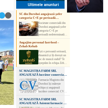
Ultimele anunturi
SC din Dorohoi angajează șofer
categoria C+E pe perioadă
nedeterminată
Societate comercială din
Dorohoi angajează șofer
categoria C+E pe
perioadă nedeterminată.
Candidatul trebuie să
Angajăm personal fast-food –
aibă experiență și atestat
Zehab Kebab
transport marfă. Pentru
detalii, vă rog să sunați la
Ești o persoană serioasă,
numărul de telefon.
dinamică și îți dorești un
loc de muncă stabil? Te
așteptăm în echipa Zehab
Kebab! Posturi
SC MAGISTRA FARM SRL
disponibile: -
ANGAJEAZĂ lucrător comercial –
SHAORMAR AJUTOR
DOROHOI
BUCATAR 2/posturi -
Farmacia Magistra din
LUCRATOR
Dorohoi își mărește
COMERCIAL
echipa și angajează
VANZATOR /2 posturi
lucrător comercial. CV-
OFERIM : Contract de
urile se pot depune: * la
muncă Program flexibil
SC MAGISTRA FARM SRL
sediul Farmaciei
Salariu motivant, în
ANGAJEAZĂ Asistent farmacie –
Magistra – Bulevardul
funcție de experienț
DOROHOI
Victoriei nr. 23, Dorohoi