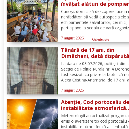
învățat alături de pompier
botoșăneni, că siguranța
Curioși, dornici să descopere lucruri 
începe cu un gest simplu
nerăbdători să vadă autospecialele ș
echipamentele salvatorilor, cei mici,
participanți la școala de vară organi
de Parohia „Sf. Spiridon” din municip
Botoșani, au avut parte de o întâlnir
7 august 2026
Galerie foto
interactivă despre prevenirea situații
Tânără de 17 ani, din
urgență și...
Dimăcheni, dată dispărut
după ce a plecat voluntar
La data de 08.07.2026, polițiștii din 
acasă și nu a mai revenit
Secției de Poliție Rurală nr. 4 Doroh
fost sesizați cu privire la faptul că n
Alexa Cristina-Anamaria, de 17 ani, 
plecat voluntar de la locuința de dom
din satul și comuna Dimăcheni, jude
7 august 2026
Botoșani. Semnalmentele numitei Ale
Atenție, Cod portocaliu d
instabilitate atmosferică
pentru județul Botoșani!
Meteorologii au actualizat prognoza
emis o avertizare tip cod portocaliu
instabilitate atmosferică accentuată