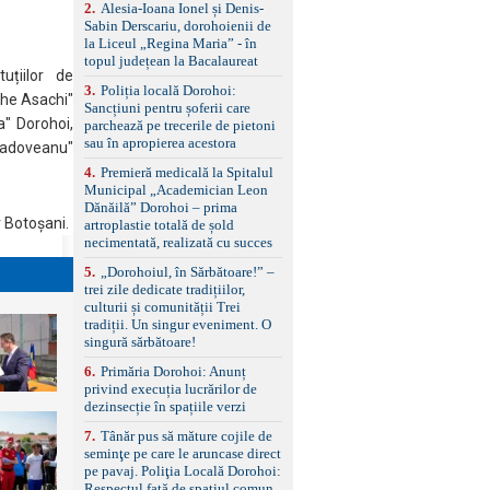
control, asistent
2
.
Alesia-Ioana Ionel și Denis-
schimbare bandă și
Sabin Derscariu, dorohoienii de
menținere bandă Faruri
la Liceul „Regina Maria” - în
bi-xenon adaptive cu
topul județean la Bacalaureat
funcție Cornering,
tuțiilor de
3
.
Poliția locală Dorohoi:
asistent fază lungă
ghe Asachi"
Sancțiuni pentru șoferii care
automată , lumini de zi
a" Dorohoi,
parchează pe trecerile de pietoni
LED, proiectoare ceață
sau în apropierea acestora
LED, spălătoare faruri
Sadoveanu"
Senzori parcare
4
.
Premieră medicală la Spitalul
față/spate, cameră
Municipal „Academician Leon
marșarier Keyless entry
Dănăilă” Dorohoi – prima
& start, geamuri electrice
v Botoșani.
artroplastie totală de șold
față/spate, oglinzi
necimentată, realizată cu succes
electrice, încălzite și
rabatabile Sistem hands-
5
.
„Dorohoiul, în Sărbătoare!” –
free, Bluetooth, USB
trei zile dedicate tradițiilor,
Sistem start/stop, frână
culturii și comunității Trei
de parcare electrică,
tradiții. Un singur eveniment. O
anvelope vară runflat
singură sărbătoare!
Control presiune pneuri,
6
.
Primăria Dorohoi: Anunț
filtru de particule,
privind execuția lucrărilor de
standard Euro 6 Trapă
dezinsecție în spațiile verzi
panoramică, geamuri
spate fumurii Carlig de
7
.
Tânăr pus să măture cojile de
remorcare Bonus: -
seminţe pe care le aruncase direct
Covorașe textile montate
pe pavaj. Poliţia Locală Dorohoi:
pe mașină. -Ofer și un
Respectul față de spațiul comun