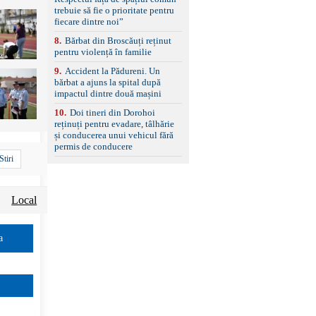
set de covorașe din
trebuie să fie o prioritate pentru
cauciuc/pvc. -Se vinde
fiecare dintre noi”
împreună cu un set de
anvelope de iarnă.
8
.
Bărbat din Broscăuți reținut
pentru violență în familie
9
.
Accident la Pădureni. Un
bărbat a ajuns la spital după
impactul dintre două mașini
10
.
Doi tineri din Dorohoi
reținuți pentru evadare, tâlhărie
și conducerea unui vehicul fără
permis de conducere
Stiri
Local
a