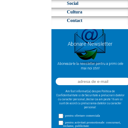
Social
Cultura
Contact
Abonare Newsletter
Aboneaza-te la newsletter pentru a primi cele
mai noi stiri!
Am fost informat(a) despre Politica de
Confidentialitate si de Securitate a prelucrarii datelor
cu caracter personal, declar ca am peste 16 ani si
sunt de acord cu prelucrarea datelor cu caracter
personal:
- pentru ofertare comerciala
- pentru activitati promotionale: concursuri,
reclame, publicitate