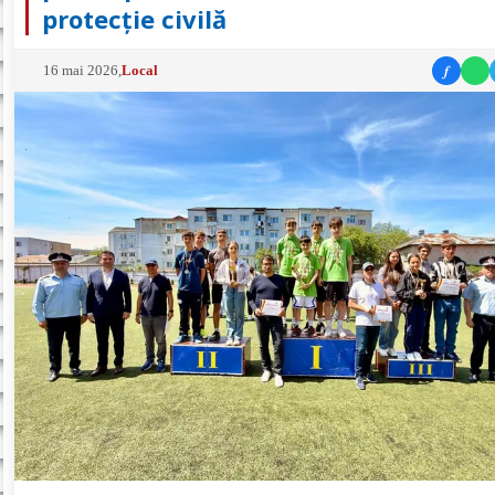
protecție civilă
f
16 mai 2026
,
Local