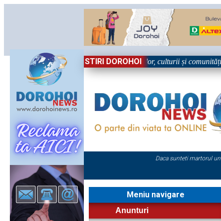
STIRI DOROHOI
rbătoare!” – trei zile dedicate tradițiilor, culturii și comunității Trei 
Daca sunteti martorul un
Meniu navigare
Anunturi