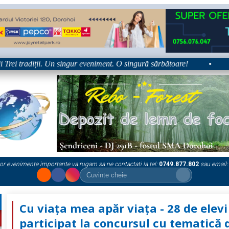
tradiții. Un singur eveniment. O singură sărbătoare!
•
Platfor
or evenimente importante va rugam sa ne contactati la tel:
0749.877.802
sau email:
Cu viața mea apăr viața - 28 de elevi
participat la concursul cu tematică 