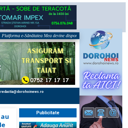
ma e-Sănătatea Mea devine disponibilă pe 1 septembrie: pacientul devine 
redactia@dorohoinews.ro
Publicitate
 au
de