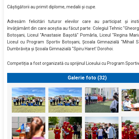
Câștigătorii au primit diplome, medalii și cupe.
Adresăm felicitări tuturor elevilor care au participat și insti
învățământ din care aceștia au făcut parte: Colegiul Tehnic "Gheor
Botoșani, Liceul "Anastasie Bașotă" Pomârla, Liceul "Regina Mari
Liceul cu Program Sportiv Botoșani, Școala Gimnazială "Mihail 
Dumbrăvița și Școala Gimnazială "Spiru Haret' Dorohoi.
Competiția a fost organizată cu sprijinul Liceului cu Program Sporti
Galerie foto (
32
)