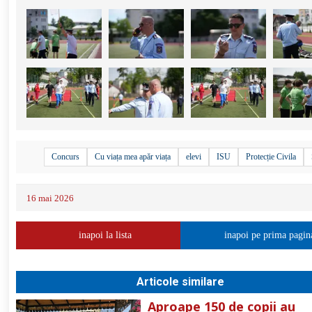
+
16
Concurs
Cu viața mea apăr viața
elevi
ISU
Protecție Civila
16 mai 2026
inapoi la lista
inapoi pe prima pagin
Articole similare
Aproape 150 de copii au