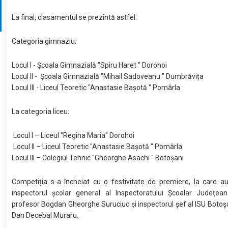
La final, clasamentul se prezintă astfel:
Categoria gimnaziu:
Locul I - Școala Gimnazială "Spiru Haret " Dorohoi
Locul II - Școala Gimnazială "Mihail Sadoveanu " Dumbrăvița
Locul III - Liceul Teoretic "Anastasie Bașotă " Pomârla
La categoria liceu:
Locul I – Liceul "Regina Maria" Dorohoi
Locul II – Liceul Teoretic "Anastasie Bașotă " Pomârla
Locul III – Colegiul Tehnic "Gheorghe Asachi " Botoșani
Competiția s-a încheiat cu o festivitate de premiere, la care au
inspectorul școlar general al Inspectoratului Școalar Județean
profesor Bogdan Gheorghe Suruciuc și inspectorul șef al ISU Botoșa
Dan Decebal Muraru.