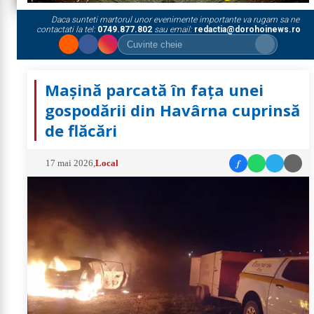
Daca sunteti martorul unor evenimente importante va rugam sa ne
contactati la tel:
0749.877.802
sau email:
redactia@dorohoinews.ro
Mașină parcată în fața unei
gospodării din Havârna cuprinsă
de flăcări
f
17 mai 2026
,
Local