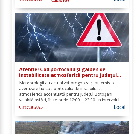
Galerie foto
cu o autospecială de stingere și...
Atenție! Cod portocaliu și galben de
instabilitate atmosferică pentru județul
Botoșani
Meteorologii au actualizat prognoza și au emis o
avertizare tip cod portocaliu de instabilitate
atmosferică accentuată pentru județul Botoșani
valabilă astăzi, între orele 12:00 – 23:00. În intervalul
menționat vor fi perioade cu instabilitate atmosferică
Local
6 august 2026
accentuată ce se va manifesta prin...