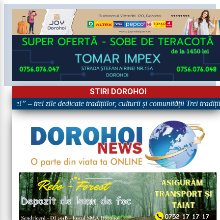
STIRI DOROHOI
re!” – trei zile dedicate tradițiilor, culturii și comunității Trei tradiț