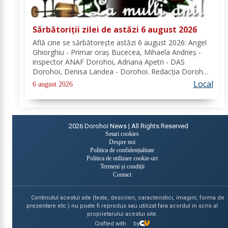
Sărbătoriții zilei de astăzi 6 august 2026
Află cine se sărbătoreşte astăzi 6 august 2026: Angel
Ghiorghiu - Primar oraș Bucecea, Mihaela Andrieș -
inspector ANAF Dorohoi, Adriana Apetri - DAS
Dorohoi, Denisa Landea - Dorohoi. Redacția Dorohoi
News urează tuturor La mulți ani! Completează lista
Local
6 august 2026
sărbătoriților din Dorohoi, la...
2026
Dorohoi News | All Rights Reserved
Setari cookies
Despre noi
Politica de confidențialitate
Politica de utilizare cookie-uri
Termeni și condiții
Contact
Continutul acestui site (texte, descrieri, caracteristici, imagini, forma de
prezentare etc.) nu poate fi reprodus sau utilizat fara acordul in scris al
proprietarului acestui site.
Crafted with
by