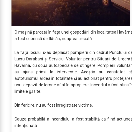
O mașină parcată în fața unei gospodării din localitatea Havârn
a fost cuprinsă de flăcări, noaptea trecută.
La fața locului s-au deplasat pompierii din cadrul Punctului d
Lucru Darabani și Serviciul Voluntar pentru Situații de Urgenț
Havârna, cu două autospeciale de stingere. Pompierii voluntar
au ajuns primii la intervenție. Aceștia au constatat c
autoturismul ardea în totalitate și au acționat pentru protejare
unui depozit de lemne aflat în apropiere. Incendiul a fost stins î
limitele găsite.
Din fericire, nu au fost înregistrate victime.
Cauza probabilă a incendiului a fost stabilită ca fiind acțiune
intenționată.