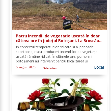
Patru incendii de vegetație uscată în doar
câteva ore în județul Botoșani. La Broscăuți
a ars un hectar de vegetație
În contextul temperaturilor ridicate și al perioadei
secetoase, riscul producerii incendiilor de vegetație
uscată rămâne ridicat. În ultimele ore, pompierii
botoșăneni au intervenit pentru localizarea și
lichidarea a patru incendii de vegetație uscată,
Local
6 august 2026
Galerie foto
produse în următoarele localități: Broscăuți –...