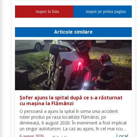
inapoi la lista
inapoi pe prima pagina
Articole similare
Șofer ajuns la spital după ce s-a răsturnat
cu mașina la Flămânzi
O persoană a ajuns la spital în urma unui accident
rutier produs pe raza localității Flămânzi, joi
dimineață, 6 august 2026. În eveniment a fost implicat
un singur autoturism. La caz au ajuns, în cel mai scurt
timp, pompierii din cadrul Punctului de Lucru Flămânzi,
Local
6 august 2026