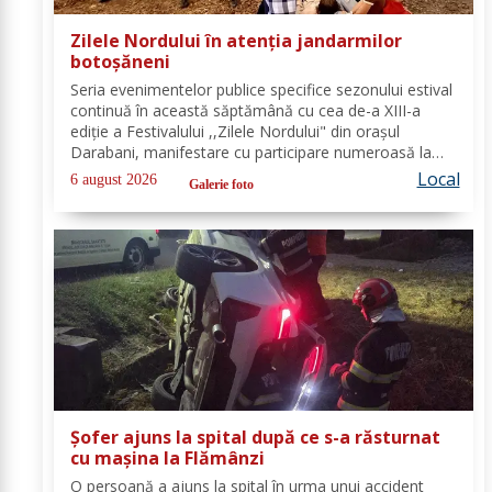
Zilele Nordului în atenția jandarmilor
botoșăneni
Seria evenimentelor publice specifice sezonului estival
continuă în această săptămână cu cea de-a XIII-a
ediție a Festivalului ,,Zilele Nordului" din orașul
Darabani, manifestare cu participare numeroasă la
care Inspectoratul de Jandarmi Județean Botoșani, în
Local
6 august 2026
Galerie foto
cooperare cu partenerii instituționali,...
Șofer ajuns la spital după ce s-a răsturnat
cu mașina la Flămânzi
O persoană a ajuns la spital în urma unui accident