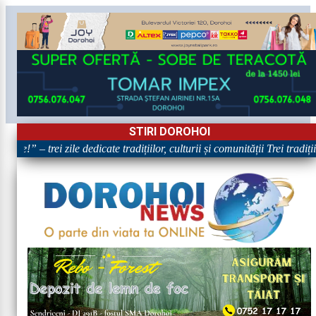
STIRI DOROHOI
re!” – trei zile dedicate tradițiilor, culturii și comunității Trei tradiț