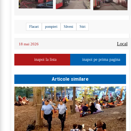
Flacari
pompieri
Săveni
Stiri
Local
18 mai 2026
inapoi la lista
inapoi pe prima pagina
Articole similare