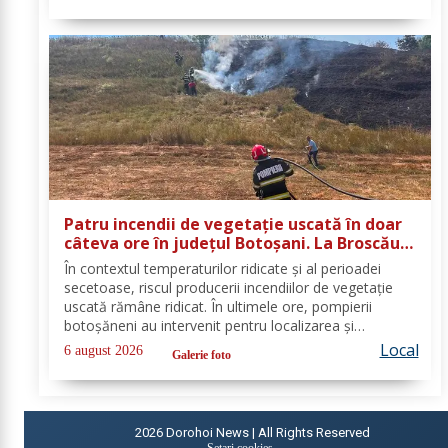
accentuată ce se va manifesta prin...
Patru incendii de vegetație uscată în doar
câteva ore în județul Botoșani. La Broscăuți
a ars un hectar de vegetație
În contextul temperaturilor ridicate și al perioadei
secetoase, riscul producerii incendiilor de vegetație
uscată rămâne ridicat. În ultimele ore, pompierii
botoșăneni au intervenit pentru localizarea și
lichidarea a patru incendii de vegetație uscată,
Local
6 august 2026
Galerie foto
produse în următoarele localități: Broscăuți –...
2026
Dorohoi News | All Rights Reserved