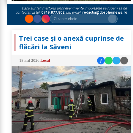
Daca sunteti martorul unor evenimente importante va rugam sa ne
contactati la tel:
0749.877.802
sau email:
redactia@dorohoinews.ro
Trei case și o anexă cuprinse de
flăcări la Săveni
f
18 mai 2026
,
Local