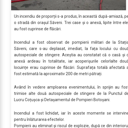
Un incendiu de proporții s-a produs, în această după-amiază, p
o stradă din orașul Săveni. Trei case și o anexă, lipite între ele
au fost cuprinse de flăcări.
Incendiul a fost observat de pompierii militari de la Stați
Săveni, care s-au deplasat, imediat, la fața locului cu dou
autospeciale de stingere. Aceștia au constatat că o casă și 
anexă ardeau în totalitate, iar acoperișurile celorlalte dou
locuințe erau cuprinse de flăcări. Suprafața totală afectată 
fost estimată la aproximativ 200 de metri pătrați.
Având în vedere amploarea evenimentului, în sprijin au fos
trimise alte două autospeciale de stingere de la Punctul d
Lucru Coțușca și Detașamentul de Pompieri Botoșani.
Incendiul a fost lichidat, iar în aceste momente se intervin
pentru înlăturarea efectelor.
Pompierii au eliminat și riscul de explozie, după ce din interioru