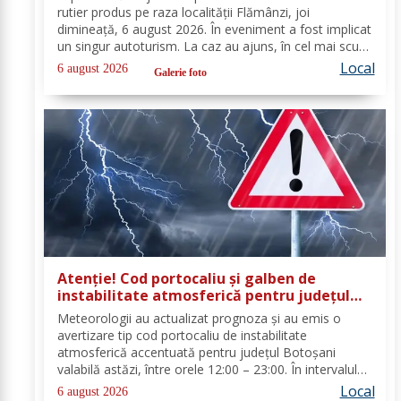
rutier produs pe raza localității Flămânzi, joi
dimineață, 6 august 2026. În eveniment a fost implicat
un singur autoturism. La caz au ajuns, în cel mai scurt
timp, pompierii din cadrul Punctului de Lucru Flămânzi,
Local
6 august 2026
Galerie foto
cu o autospecială de stingere și...
Atenție! Cod portocaliu și galben de
instabilitate atmosferică pentru județul
Botoșani
Meteorologii au actualizat prognoza și au emis o
avertizare tip cod portocaliu de instabilitate
atmosferică accentuată pentru județul Botoșani
valabilă astăzi, între orele 12:00 – 23:00. În intervalul
menționat vor fi perioade cu instabilitate atmosferică
Local
6 august 2026