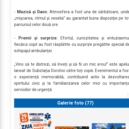
-
Muzică și Dans:
Atmosfera a fost una de sărbătoare, und
„mișcarea, ritmul și veselia” au garantat buna dispoziție pe to
parcursul celor două ore.
-
Premii și surprize:
Efortul, curiozitatea și entuziasmu
fiecărui copil au fost răsplătite cu surprize pregătite special d
echipajul ambulanței.
„Vino să te distrezi, să înveți și să fii un mic erou!” este apelu
lansat de Substația Dorohoi către toți copiii. Evenimentul a fos
o experiență memorabilă, contribuind activ la dezvoltare
spiritului civic și la familiarizarea celor mici cu importanț
serviciilor de urgență.
Galerie foto (
77
)