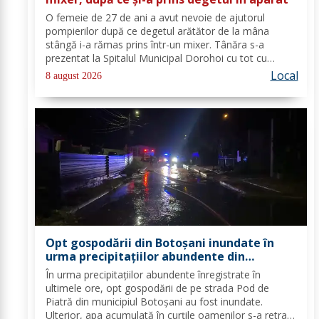
O femeie de 27 de ani a avut nevoie de ajutorul
pompierilor după ce degetul arătător de la mâna
stângă i-a rămas prins într-un mixer. Tânăra s-a
prezentat la Spitalul Municipal Dorohoi cu tot cu
aparatul electrocasnic, iar medicii au solicitat
Local
8 august 2026
intervenția salvatorilor. Pompierii din cadrul...
Opt gospodării din Botoșani inundate în
urma precipitațiilor abundente din
ultimele ore
În urma precipitațiilor abundente înregistrate în
ultimele ore, opt gospodării de pe strada Pod de
Piatră din municipiul Botoșani au fost inundate.
Ulterior, apa acumulată în curțile oamenilor s-a retras