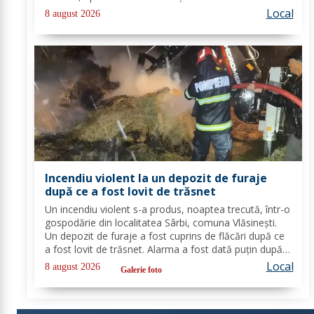
pe carosabil. Pentru evacuarea apei, pompierii militari
Local
8 august 2026
din cadrul Detașamentului Botoșani au...
Incendiu violent la un depozit de furaje
după ce a fost lovit de trăsnet
Un incendiu violent s-a produs, noaptea trecută, într-o
gospodărie din localitatea Sârbi, comuna Vlăsinești.
Un depozit de furaje a fost cuprins de flăcări după ce
a fost lovit de trăsnet. Alarma a fost dată puțin după
ora 22:00. La caz s-au deplasat, în cel mai scurt timp,
Local
8 august 2026
Galerie foto
pompierii din cadrul...