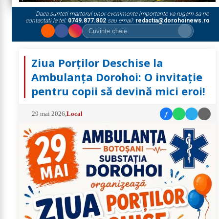
Daca sunteti martorul unor evenimente importante va rugam sa ne
contactati la tel:
0749.877.802
sau email:
redactia@dorohoinews.ro
Ziua Porților Deschise la
Ambulanța Dorohoi: O invitație
pentru copii să devină mici eroi!
f
29 mai 2026
,
Local