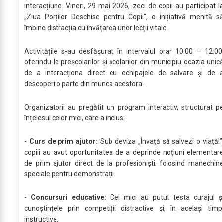
interacțiune. Vineri, 29 mai 2026, zeci de copii au participat l
„Ziua Porților Deschise pentru Copii”, o inițiativă menită s
îmbine distracția cu învățarea unor lecții vitale.
Activitățile s-au desfășurat în intervalul orar 10:00 – 12:00
oferindu-le preșcolarilor și școlarilor din municipiu ocazia unic
de a interacționa direct cu echipajele de salvare și de 
descoperi o parte din munca acestora.
Organizatorii au pregătit un program interactiv, structurat p
înțelesul celor mici, care a inclus:
-
Curs de prim ajutor:
Sub deviza „Învață să salvezi o viață!”
copiii au avut oportunitatea de a deprinde noțiuni elementar
de prim ajutor direct de la profesioniști, folosind manechin
speciale pentru demonstrații.
-
Concursuri educative:
Cei mici au putut testa curajul ș
cunoștințele prin competiții distractive și, în același timp
instructive.