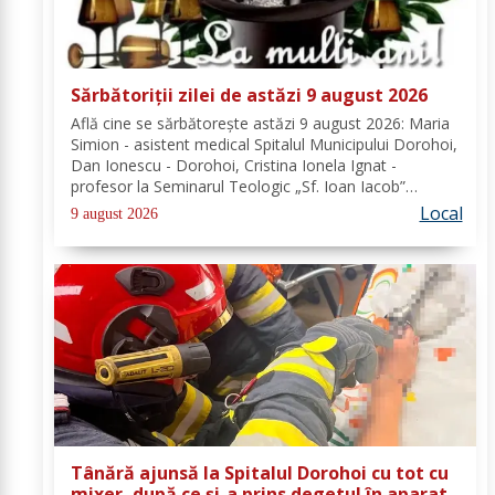
Sărbătoriții zilei de astăzi 9 august 2026
Află cine se sărbătoreşte astăzi 9 august 2026: Maria
Simion - asistent medical Spitalul Municipului Dorohoi,
Dan Ionescu - Dorohoi, Cristina Ionela Ignat -
profesor la Seminarul Teologic „Sf. Ioan Iacob”
Dorohoi, Ana-Maria Ojog - profesor- consilier
Local
9 august 2026
educativ Școala Gimnazială Nr. 1 Dumeni, Mihai...
Tânără ajunsă la Spitalul Dorohoi cu tot cu
mixer, după ce și-a prins degetul în aparat