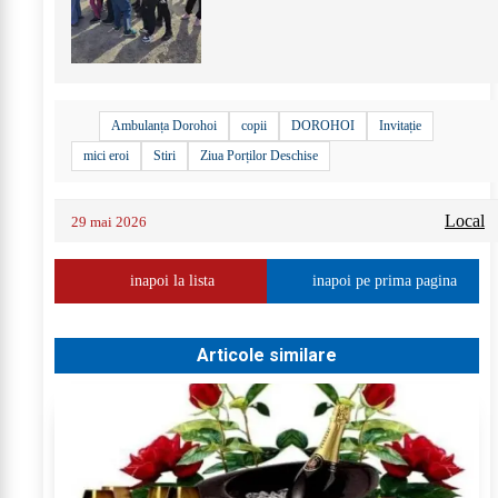
+
61
Ambulanța Dorohoi
copii
DOROHOI
Invitație
mici eroi
Stiri
Ziua Porților Deschise
Local
29 mai 2026
inapoi la lista
inapoi pe prima pagina
Articole similare