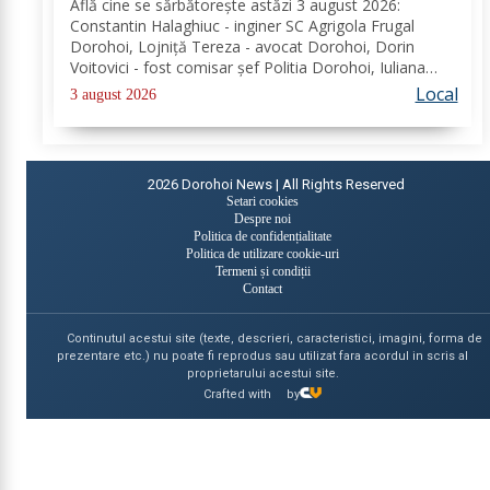
Află cine se sărbătoreşte astăzi 3 august 2026:
Constantin Halaghiuc - inginer SC Agrigola Frugal
Dorohoi, Lojniță Tereza - avocat Dorohoi, Dorin
Voitovici - fost comisar șef Politia Dorohoi, Iuliana
Andreea Apostol - director Școala Gimnazială
Local
3 august 2026
"Dimitrie Pompeiu" Broscăuți. Redacția Dorohoi
News...
2026
Dorohoi News | All Rights Reserved
Setari cookies
Despre noi
Politica de confidențialitate
Politica de utilizare cookie-uri
Termeni și condiții
Contact
Continutul acestui site (texte, descrieri, caracteristici, imagini, forma de
prezentare etc.) nu poate fi reprodus sau utilizat fara acordul in scris al
proprietarului acestui site.
Crafted with
by