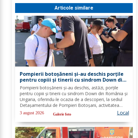
Articole similare
Pompierii botoșăneni și-au deschis porțile
pentru copiii și tinerii cu sindrom Down din
România și Ungaria - FOTO
Pompierii botoșăneni și-au deschis, astăzi, porțile
pentru copiii și tinerii cu sindrom Down din România și
Ungaria, oferindu-le ocazia de a descoperi, la sediul
Detașamentului de Pompieri Botoșani, activitatea
salvatorilor, tehnica de intervenție și regulile esențiale
Local
3 august 2026
Galerie foto
de comportare în situații de...