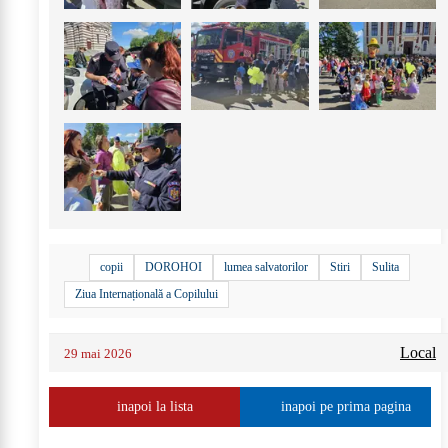
+
7
copii
DOROHOI
lumea salvatorilor
Stiri
Sulita
Ziua Internațională a Copilului
Local
29 mai 2026
inapoi la lista
inapoi pe prima pagina