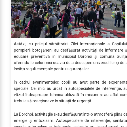
Astăzi, cu prilejul sărbătoririi Zilei Internaționale a Copilului
pompierii botoșăneni au desfășurat activități de informare ș
educare preventivă în municipiul Dorohoi și comuna Sulița
oferindu-le celor mici ocazia de a descoperi universul lor și de 
învăța reguli esențiale pentru siguranța lor.
În cadrul evenimentelor, copiii au avut parte de experienț
speciale. Cei mici au urcat în autospecialele de intervenție, a
văzut îndeaproape tehnica utilizată în misiuni și au aflat cu
trebuie să reacționeze în situații de urgență.
La Dorohoi, activitățile s-au desfășurat într-o atmosferă plină d
energie și entuziasm. Autospecialele de intervenție, șenilata
jocurile interactive și baloanele colorate au transformat ziu