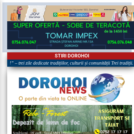
STIRI DOROHOI
!” – trei zile dedicate tradițiilor, culturii și comunității Trei tradiții