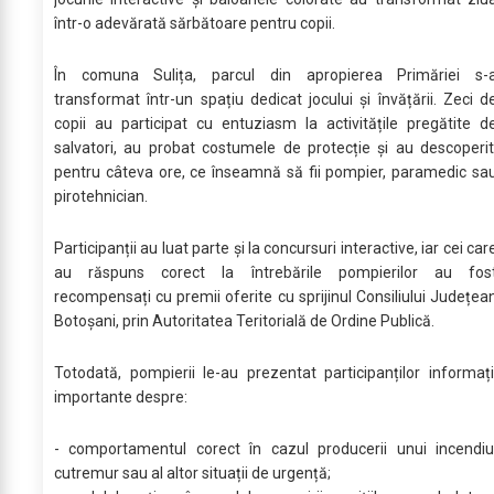
într-o adevărată sărbătoare pentru copii.
În comuna Sulița, parcul din apropierea Primăriei s-
transformat într-un spațiu dedicat jocului și învățării. Zeci d
copii au participat cu entuziasm la activitățile pregătite d
salvatori, au probat costumele de protecție și au descoperit
pentru câteva ore, ce înseamnă să fii pompier, paramedic sa
pirotehnician.
Participanții au luat parte și la concursuri interactive, iar cei car
au răspuns corect la întrebările pompierilor au fos
recompensați cu premii oferite cu sprijinul Consiliului Județea
Botoșani, prin Autoritatea Teritorială de Ordine Publică.
Totodată, pompierii le-au prezentat participanților informați
importante despre:
- comportamentul corect în cazul producerii unui incendiu
cutremur sau al altor situații de urgență;