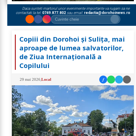
Daca sunteti martorul unor evenimente importante va rugam sa ne
contactati la tel:
0749.877.802
sau email:
redactia@dorohoinews.ro
Copiii din Dorohoi și Sulița, mai
aproape de lumea salvatorilor,
de Ziua Internațională a
Copilului
f
29 mai 2026
,
Local