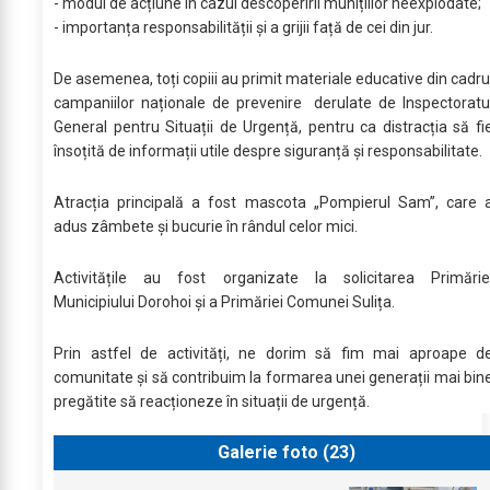
- modul de acțiune în cazul descoperirii munițiilor neexplodate;
- importanța responsabilității și a grijii față de cei din jur.
De asemenea, toți copiii au primit materiale educative din cadru
campaniilor naționale de prevenire derulate de Inspectoratu
General pentru Situații de Urgență, pentru ca distracția să fi
însoțită de informații utile despre siguranță și responsabilitate.
Atracția principală a fost mascota „Pompierul Sam”, care 
adus zâmbete și bucurie în rândul celor mici.
Activitățile au fost organizate la solicitarea Primărie
Municipiului Dorohoi și a Primăriei Comunei Sulița.
Prin astfel de activități, ne dorim să fim mai aproape d
comunitate și să contribuim la formarea unei generații mai bin
pregătite să reacționeze în situații de urgență.
Galerie foto (
23
)