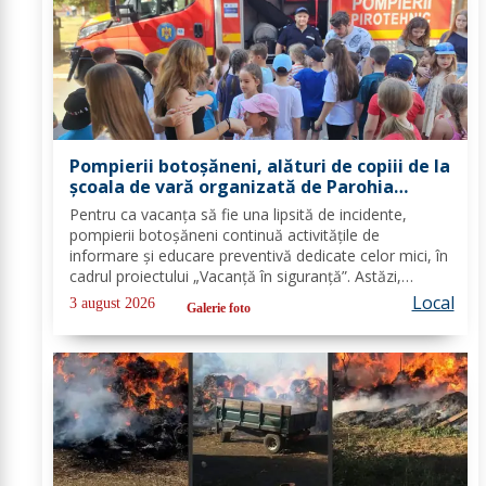
Pompierii botoșăneni, alături de copiii de la
școala de vară organizată de Parohia
„Sfântul Ioan Botezătorul” - FOTO
Pentru ca vacanța să fie una lipsită de incidente,
pompierii botoșăneni continuă activitățile de
informare și educare preventivă dedicate celor mici, în
cadrul proiectului „Vacanță în siguranță”. Astăzi,
salvatorii s-au întâlnit cu copiii înscriși la școala de
Local
3 august 2026
Galerie foto
vară organizată de Parohia „Sfântul...