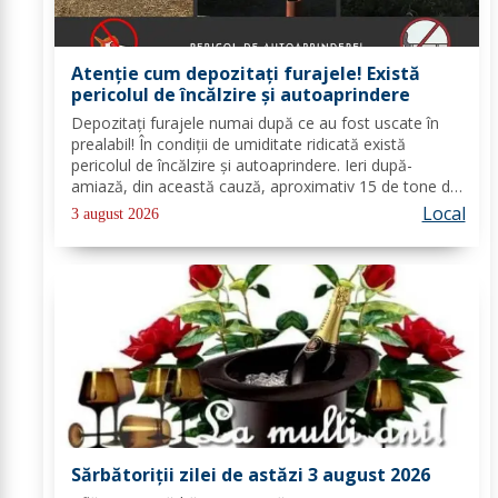
Atenție cum depozitați furajele! Există
pericolul de încălzire și autoaprindere
Depozitați furajele numai după ce au fost uscate în
prealabil! În condiții de umiditate ridicată există
pericolul de încălzire și autoaprindere. Ieri după-
amiază, din această cauză, aproximativ 15 de tone de
furaje au ars într-o gospodărie din localitatea Coțușca.
Local
3 august 2026
Alarma a fost dată chiar de...
Sărbătoriții zilei de astăzi 3 august 2026