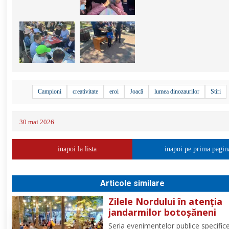
Campioni
creativitate
eroi
Joacă
lumea dinozaurilor
Stiri
30 mai 2026
inapoi la lista
inapoi pe prima pagin
Articole similare
Zilele Nordului în atenția
jandarmilor botoșăneni
Seria evenimentelor publice specific