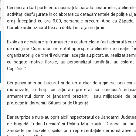
Cei mici au luat parte entuziasmați la parada costumelor, atelierele 
activități desfășurate în colaborare cu detașamentele de poliție și j
oraș. Începând cu ora 9:00, personaje precum Alba ca Zăpada, p
Caraibe și dinozaurul Rex au defilat în fața mulțimii.
Explozia de culoare și frumusețe a costumelor a fost admirată cu m
de mulțime. Copiii s-au îndreptat apoi spre atelierele de creație. Î
organizatori și de tinerii voluntari, aceștia au pictat, au realizat se
cu bogate motive florale, au personalizat lumânări, au colorat 
Copilăriei”.
Cei pasionați s-au bucurat și de un atelier de inginerie prin const
motorizate, în timp ce alții au preferat să cunoască echip
armamentul domnilor jandarmi prezenți sau mijloacele de pr
protecție în domeniul Situațiilor de Urgență.
Dar surprizele nu s-au oprit aici! Inspectoratul de Jandarmi Județe
de brigadă Tudor Luchian” și Poliția Municipiului Dorohoi au ad
zâmbete pe buzele copiilor prin reprezentațiile demonstrative c