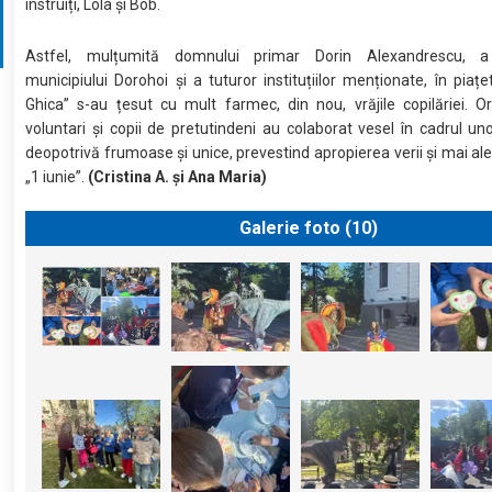
instruiți, Lola și Bob.
Astfel, mulțumită domnului primar Dorin Alexandrescu, a 
municipiului Dorohoi și a tuturor instituțiilor menționate, în piațe
Ghica” s-au țesut cu mult farmec, din nou, vrăjile copilăriei. Or
voluntari și copii de pretutindeni au colaborat vesel în cadrul unor
deopotrivă frumoase și unice, prevestind apropierea verii și mai ales
„1 iunie”.
(Cristina A. și Ana Maria)
Galerie foto (
10
)