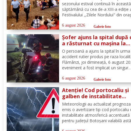
sezonului estival continuă în aceast
săptămână cu cea de-a XIII-a ediție 
Festivalului ,,Zilele Nordului" din ora
Darabani, manifestare cu participar
numeroasă la care Inspectoratul de
6 august 2026
Galerie foto
Jandarmi Județean Botoșani, în coo
Șofer ajuns la spital după 
cu partenerii instituționali,...
a răsturnat cu mașina la
Flămânzi
O persoană a ajuns la spital în urma
accident rutier produs pe raza localit
Flămânzi, joi dimineață, 6 august 20
eveniment a fost implicat un singur
autoturism. La caz au ajuns, în cel m
scurt timp, pompierii din cadrul Punc
6 august 2026
Galerie foto
de Lucru Flămânzi, cu o autospecial
Atenție! Cod portocaliu și
stingere și...
galben de instabilitate
atmosferică pentru județu
Meteorologii au actualizat prognoza
Botoșani
emis o avertizare tip cod portocaliu
instabilitate atmosferică accentuată
pentru județul Botoșani valabilă astă
între orele 12:00 – 23:00. În intervalu