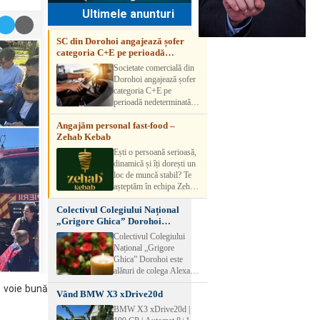
Ultimele anunturi
SC din Dorohoi angajează șofer
categoria C+E pe perioadă
nedeterminată
Societate comercială din
Dorohoi angajează șofer
categoria C+E pe
perioadă nedeterminată.
Candidatul trebuie să
Angajăm personal fast-food –
aibă experiență și atestat
Zehab Kebab
transport marfă. Pentru
detalii, vă rog să sunați la
Ești o persoană serioasă,
numărul de telefon.
dinamică și îți dorești un
loc de muncă stabil? Te
așteptăm în echipa Zehab
Kebab! Posturi
Colectivul Colegiului Național
disponibile: -
„Grigore Ghica” Dorohoi
SHAORMAR AJUTOR
transmite sincere condoleanțe
BUCATAR 2/posturi -
Colectivul Colegiului
LUCRATOR
Național „Grigore
COMERCIAL
Ghica” Dorohoi este
VANZATOR /2 posturi
alături de colega Alexa
OFERIM : Contract de
Lăcrămioara la trecerea în
i voie bună
muncă Program flexibil
Vând BMW X3 xDrive20d
neființă a soțului și
Salariu motivant, în
transmite sincere
BMW X3 xDrive20d |
funcție de experienț
condoleanțe familiei.