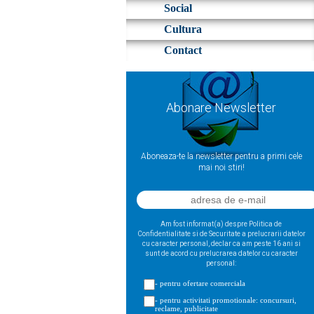
Social
Cultura
Contact
Abonare Newsletter
Aboneaza-te la newsletter pentru a primi cele
mai noi stiri!
Am fost informat(a) despre Politica de
Confidentialitate si de Securitate a prelucrarii datelor
cu caracter personal, declar ca am peste 16 ani si
sunt de acord cu prelucrarea datelor cu caracter
personal:
- pentru ofertare comerciala
- pentru activitati promotionale: concursuri,
reclame, publicitate