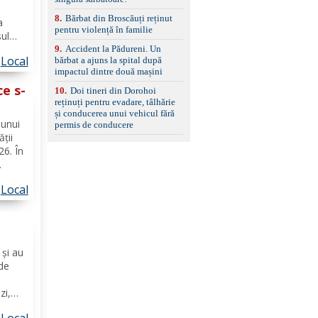
ă
8
.
Bărbat din Broscăuți reținut
a
pentru violență în familie
șul
e
9
.
Accident la Pădureni. Un
Local
bărbat a ajuns la spital după
impactul dintre două mașini
perare
ce s-
10
.
Doi tineri din Dorohoi
reținuți pentru evadare, tâlhărie
și conducerea unui vehicul fără
 unui
permis de conducere
ății
26. În
ai
Local
tului
ă de
l
 și au
 de
zi,
l
Local