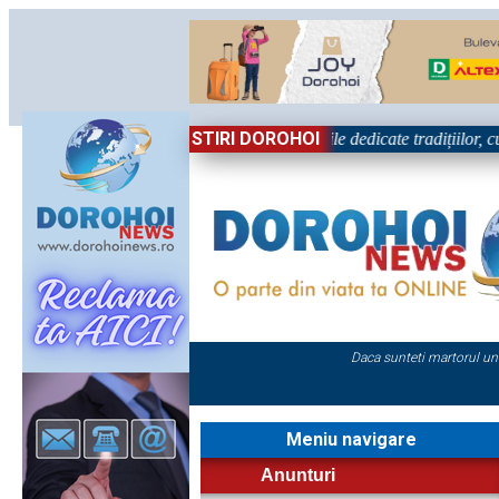
STIRI DOROHOI
„Dorohoiul, în Sărbătoare!” – trei zile dedicate tradițiilor, culturii
Daca sunteti martorul un
Meniu navigare
Anunturi