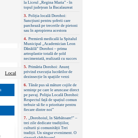
standard Euro 6 Trapă
la Liceul „Regina Maria” - în
panoramică, geamuri
topul județean la Bacalaureat
spate fumurii Carlig de
remorcare Bonus: -
3
.
Poliția locală Dorohoi:
Covorașe textile montate
Sancțiuni pentru șoferii care
pe mașină. -Ofer și un
parchează pe trecerile de pietoni
set de covorașe din
sau în apropierea acestora
cauciuc/pvc. -Se vinde
4
.
Premieră medicală la Spitalul
împreună cu un set de
Municipal „Academician Leon
anvelope de iarnă.
Dănăilă” Dorohoi – prima
artroplastie totală de șold
necimentată, realizată cu succes
5
.
Primăria Dorohoi: Anunț
privind execuția lucrărilor de
Local
dezinsecție în spațiile verzi
6
.
Tânăr pus să măture cojile de
seminţe pe care le aruncase direct
a
pe pavaj. Poliţia Locală Dorohoi:
Respectul față de spațiul comun
trebuie să fie o prioritate pentru
fiecare dintre noi”
7
.
„Dorohoiul, în Sărbătoare!” –
trei zile dedicate tradițiilor,
culturii și comunității Trei
tradiții. Un singur eveniment. O
e
singură sărbătoare!