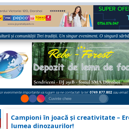
 și comunității Trei tradiții. Un singur eveniment. O singură sărbătoare!
or evenimente importante va rugam sa ne contactati la tel:
0749.877.802
sau email:
Campioni în joacă și creativitate – Er
lumea dinozaurilor!