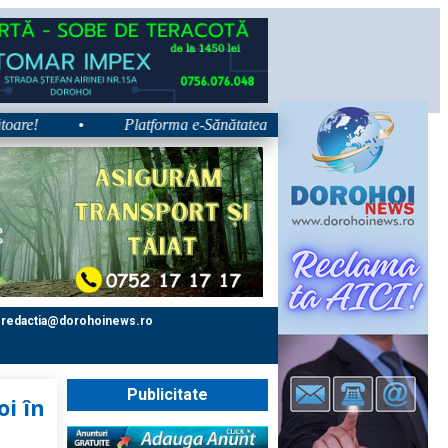
•
Platforma e-Sănătatea Mea devine disponibilă pe 1 septembri
redactia@dorohoinews.ro
Publicitate
oi în