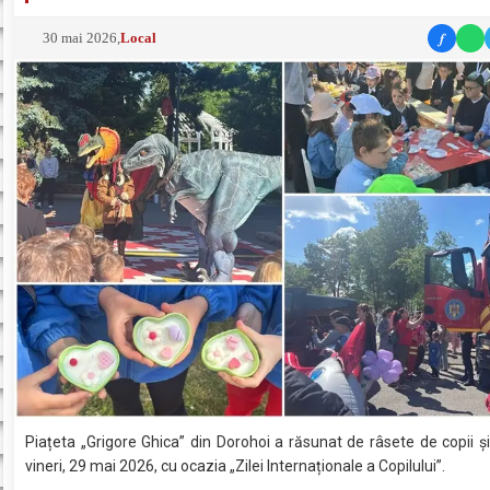
f
30 mai 2026
,
Local
Piațeta „Grigore Ghica” din Dorohoi a răsunat de râsete de copii ș
vineri, 29 mai 2026, cu ocazia „Zilei Internaționale a Copilului”.