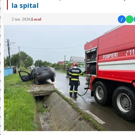
la spital
f
2 iun. 2026
,
Local