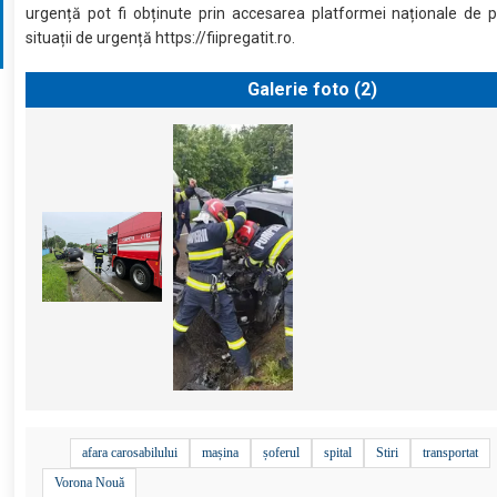
urgență pot fi obținute prin accesarea platformei naționale de p
situații de urgență https://fiipregatit.ro.
Galerie foto (
2
)
afara carosabilului
mașina
șoferul
spital
Stiri
transportat
Vorona Nouă