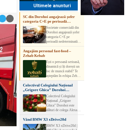
Ultimele anunturi
SC din Dorohoi angajează șofer
categoria C+E pe perioadă
nedeterminată
Societate comercială din
Dorohoi angajează șofer
categoria C+E pe
perioadă nedeterminată.
Candidatul trebuie să
Angajăm personal fast-food –
aibă experiență și atestat
Zehab Kebab
transport marfă. Pentru
detalii, vă rog să sunați la
Ești o persoană serioasă,
numărul de telefon.
dinamică și îți dorești un
loc de muncă stabil? Te
așteptăm în echipa Zehab
Kebab! Posturi
Colectivul Colegiului Național
disponibile: -
„Grigore Ghica” Dorohoi
SHAORMAR AJUTOR
transmite sincere condoleanțe
BUCATAR 2/posturi -
Colectivul Colegiului
LUCRATOR
Național „Grigore
COMERCIAL
Ghica” Dorohoi este
VANZATOR /2 posturi
alături de colega Alexa
OFERIM : Contract de
Lăcrămioara la trecerea în
muncă Program flexibil
Vând BMW X3 xDrive20d
neființă a soțului și
Salariu motivant, în
transmite sincere
BMW X3 xDrive20d |
funcție de experienț
condoleanțe familiei.