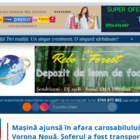
Trei tradiții. Un singur eveniment. O singură sărbătoare!
•
Pla
or evenimente importante va rugam sa ne contactati la tel:
0749.877.802
sau email:
Mașină ajunsă în afara carosabilului
Vorona Nouă. Șoferul a fost transpor