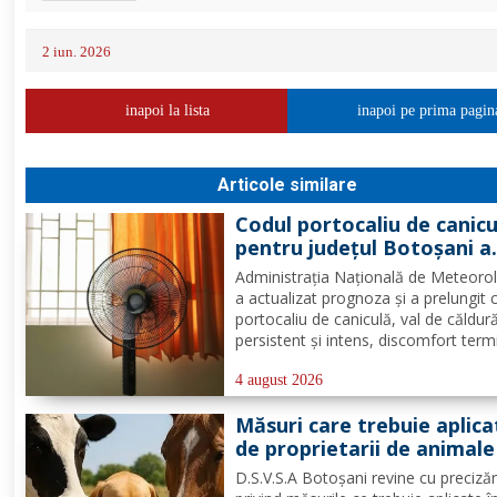
2 iun. 2026
inapoi la lista
inapoi pe prima pagin
Articole similare
Codul portocaliu de canicu
pentru județul Botoșani a
fost prelungit
Administrația Națională de Meteoro
a actualizat prognoza și a prelungit 
portocaliu de caniculă, val de căldur
persistent și intens, discomfort term
accentuat și nopți tropicale pentru j
Botoșani, până joi, la ora 10:00.
4 august 2026
Temperaturile maxime vor fi cuprins
Măsuri care trebuie aplica
între 35 și 39 de...
de proprietarii de animale
condiții de caniculă
D.S.V.S.A Botoșani revine cu precizăr