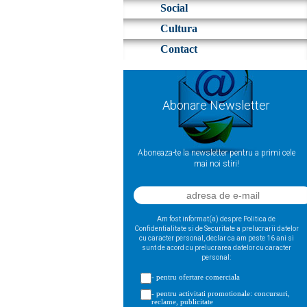
Social
Cultura
Contact
Abonare Newsletter
Aboneaza-te la newsletter pentru a primi cele
mai noi stiri!
Am fost informat(a) despre Politica de
Confidentialitate si de Securitate a prelucrarii datelor
cu caracter personal, declar ca am peste 16 ani si
sunt de acord cu prelucrarea datelor cu caracter
personal:
- pentru ofertare comerciala
- pentru activitati promotionale: concursuri,
reclame, publicitate