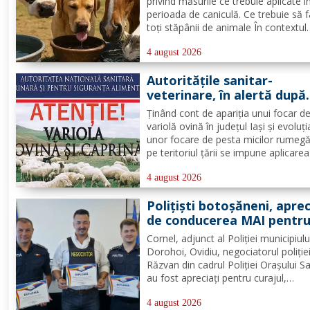
privind măsurile ce trebuie aplicate î
perioada de caniculă. Ce trebuie să 
toți stăpânii de animale În contextul
valului de căldură anunțat de
Administrația Națională de Meteorol
4 august 2026
Direcția Sanitară Veterinară și pentr
Autorităţile sanitar-
Siguranța Alimentelor Botoșani...
veterinare, în alertă după
apariţia unui focar de vari
Ținând cont de apariția unui focar d
ovină
variolă ovină în județul Iași și evoluți
unor focare de pesta micilor rumeg
pe teritoriul țării se impune aplicare
măsuri permanente pentru evitarea
aparitiei de focare de boală pe terito
4 august 2026
județului Botoșani. D.S.V.S.A Botoșa
Polițiști botoșăneni, aprec
informează...
de conducerea MAI pentr
curaj și profesionalism
Cornel, adjunct al Poliției municipiulu
Dorohoi, Ovidiu, negociatorul poliției
Răzvan din cadrul Poliției Orașului S
au fost apreciați pentru curajul,
profesionalismul și devotamentul
manifestate în îndeplinirea atribuțiilo
4 august 2026