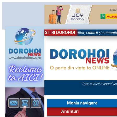
STIRI DOROHOI
în Sărbătoare!” – trei zile dedicate tradițiilor, culturii și comunității 
Daca sunteti martorul un
Meniu navigare
Anunturi