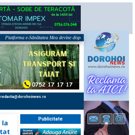
tforma e-Sănătatea Mea devine disponibilă pe 1 septembrie: pacientul dev
redactia@dorohoinews.ro
Publicitate
 la
tat