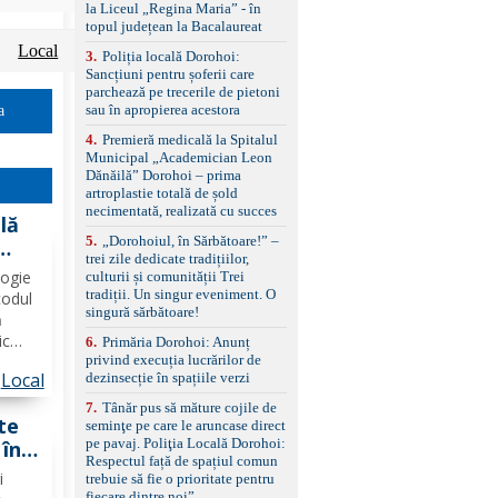
standard Euro 6 Trapă
la Liceul „Regina Maria” - în
panoramică, geamuri
topul județean la Bacalaureat
spate fumurii Carlig de
Local
remorcare Bonus: -
3
.
Poliția locală Dorohoi:
Covorașe textile montate
Sancțiuni pentru șoferii care
pe mașină. -Ofer și un
parchează pe trecerile de pietoni
set de covorașe din
sau în apropierea acestora
a
cauciuc/pvc. -Se vinde
4
.
Premieră medicală la Spitalul
împreună cu un set de
Municipal „Academician Leon
anvelope de iarnă.
Dănăilă” Dorohoi – prima
artroplastie totală de șold
necimentată, realizată cu succes
lă
5
.
„Dorohoiul, în Sărbătoare!” –
trei zile dedicate tradițiilor,
logie
culturii și comunității Trei
tradiții. Un singur eveniment. O
codul
singură sărbătoare!
ă
ic
6
.
Primăria Dorohoi: Anunț
privind execuția lucrărilor de
udețul
Local
dezinsecție în spațiile verzi
e
7
.
Tânăr pus să măture cojile de
te
seminţe pe care le aruncase direct
pe pavaj. Poliţia Locală Dorohoi:
 în
Respectul față de spațiul comun
i
trebuie să fie o prioritate pentru
fiecare dintre noi”