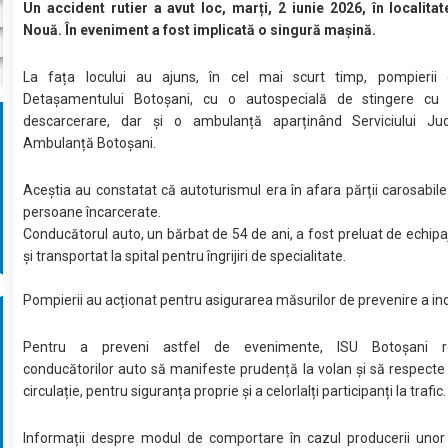
Un accident rutier a avut loc, marți, 2 iunie 2026, în localita
Nouă. În eveniment a fost implicată o singură mașină.
La fața locului au ajuns, în cel mai scurt timp, pompierii 
Detașamentului Botoșani, cu o autospecială de stingere c
descarcerare, dar și o ambulanță aparținând Serviciului J
Ambulanță Botoșani.
Aceștia au constatat că autoturismul era în afara părții carosabile
persoane încarcerate.
Conducătorul auto, un bărbat de 54 de ani, a fost preluat de echipa
și transportat la spital pentru îngrijiri de specialitate.
Pompierii au acționat pentru asigurarea măsurilor de prevenire a inc
Pentru a preveni astfel de evenimente, ISU Botoșani 
conducătorilor auto să manifeste prudență la volan și să respecte 
circulație, pentru siguranța proprie și a celorlalți participanți la trafic.
Informații despre modul de comportare în cazul producerii unor 