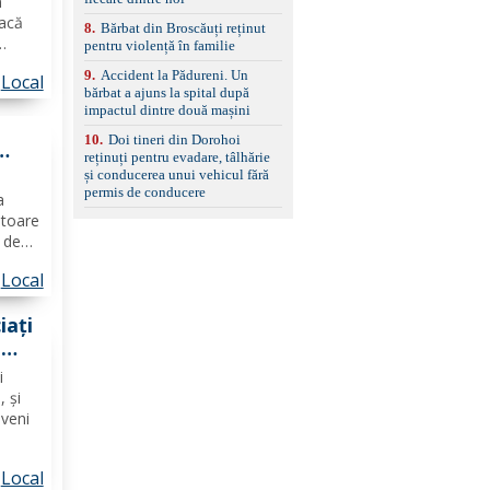
n
facă
8
.
Bărbat din Broscăuți reținut
pentru violență în familie
9
.
Accident la Pădureni. Un
Local
ogie,
bărbat a ajuns la spital după
u
impactul dintre două mașini
10
.
Doi tineri din Dorohoi
reținuți pentru evadare, tâlhărie
olă
și conducerea unui vehicul fără
e
permis de conducere
a
ătoare
a de
Local
riul
ni
iați
u
i
, și
aveni
Local
r de