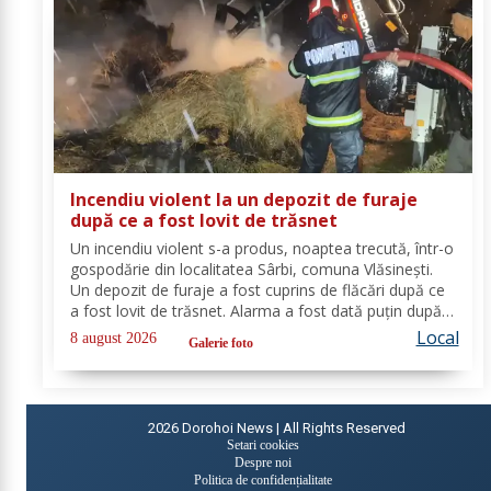
Incendiu violent la un depozit de furaje
după ce a fost lovit de trăsnet
Un incendiu violent s-a produs, noaptea trecută, într-o
gospodărie din localitatea Sârbi, comuna Vlăsinești.
Un depozit de furaje a fost cuprins de flăcări după ce
a fost lovit de trăsnet. Alarma a fost dată puțin după
ora 22:00. La caz s-au deplasat, în cel mai scurt timp,
Local
8 august 2026
Galerie foto
pompierii din cadrul...
2026
Dorohoi News | All Rights Reserved
Setari cookies
Despre noi
Politica de confidențialitate