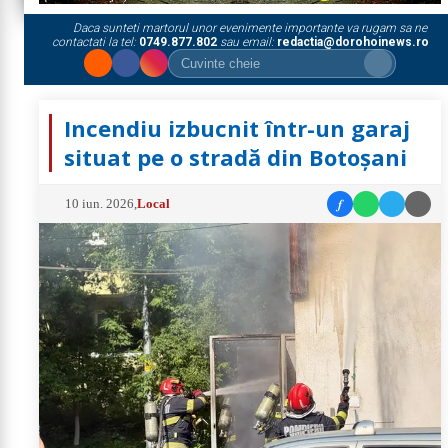
Daca sunteti martorul unor evenimente importante va rugam sa ne
contactati la tel:
0749.877.802
sau email:
redactia@dorohoinews.ro
Incendiu izbucnit într-un garaj
situat pe o stradă din Botoșani
f
10 iun. 2026
,
Local