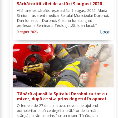
Sărbătoriții zilei de astăzi 9 august 2026
Află cine se sărbătoreşte astăzi 9 august 2026: Maria
Simion - asistent medical Spitalul Municipului Dorohoi,
Dan Ionescu - Dorohoi, Cristina Ionela Ignat -
profesor la Seminarul Teologic „Sf. Ioan Iacob”
Dorohoi, Ana-Maria Ojog - profesor- consilier
Local
9 august 2026
educativ Școala Gimnazială Nr. 1 Dumeni, Mihai...
Tânără ajunsă la Spitalul Dorohoi cu tot cu
mixer, după ce și-a prins degetul în aparat
O femeie de 27 de ani a avut nevoie de ajutorul
pompierilor după ce degetul arătător de la mâna
stângă i-a rămas prins într-un mixer. Tânăra s-a