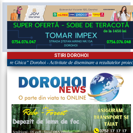
STIRI DOROHOI
igore Ghica” Dorohoi - Activitate de diseminare a rezultatelor pr