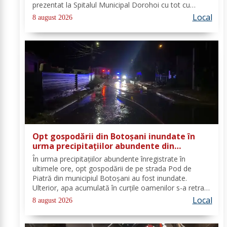
prezentat la Spitalul Municipal Dorohoi cu tot cu
aparatul electrocasnic, iar medicii au solicitat
Local
8 august 2026
intervenția salvatorilor. Pompierii din cadrul...
Opt gospodării din Botoșani inundate în
urma precipitațiilor abundente din
ultimele ore
În urma precipitațiilor abundente înregistrate în
ultimele ore, opt gospodării de pe strada Pod de
Piatră din municipiul Botoșani au fost inundate.
Ulterior, apa acumulată în curțile oamenilor s-a retras
pe carosabil. Pentru evacuarea apei, pompierii militari
Local
8 august 2026
din cadrul Detașamentului Botoșani au...