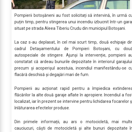
Pompierii botoșăneni au fost solicitați să intervină, în urmă c
puțin timp, pentru stingerea unui incendiu izbucnit într-un gara
situat pe strada Aleea Tiberiu Crudu din municipiul Botoșani.
La caz s-au deplasat, în cel mai scurt timp, două echipaje di
cadrul Detașamentului de Pompieri Botoșani, cu dou
autospeciale de stingere. Ajunși la intervenție, pompierii a
constatat că ardeau bunurile depozitate în interiorul garajului
precum și acoperișul acestuia, incendiul manifestându-se c
flacără deschisă și degajări mari de fum.
Pompierii au acționat rapid pentru a împiedica extindere
flăcărilor la alte două garaje aflate în apropiere. Incendiul a fos
localizat, iar în prezent se intervine pentru lichidarea focarelor ș
înlăturarea efectelor produse.
Din primele informații, au ars o motocicletă, mai mult
cauciucuri, căști de motocicletă și alte bunuri depozitate î