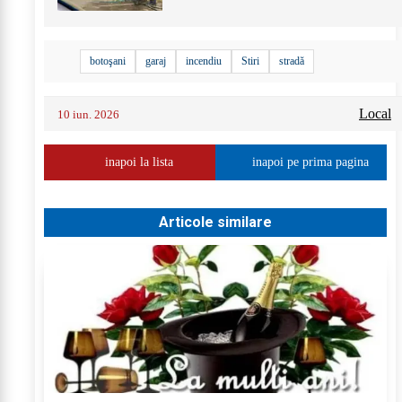
botoşani
garaj
incendiu
Stiri
stradă
Local
10 iun. 2026
inapoi la lista
inapoi pe prima pagina
Articole similare