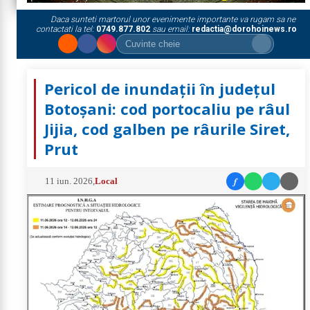
Daca sunteti martorul unor evenimente importante va rugam sa ne
contactati la tel:
0749.877.802
sau email:
redactia@dorohoinews.ro
Pericol de inundații în județul
Botoșani: cod portocaliu pe râul
Jijia, cod galben pe râurile Siret,
Prut
f
11 iun. 2026
,
Local