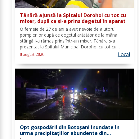
Tânără ajunsă la Spitalul Dorohoi cu tot cu
mixer, după ce și-a prins degetul în aparat
O femeie de 27 de ani a avut nevoie de ajutorul
pompierilor după ce degetul arătător de la mâna
stângă i-a rămas prins într-un mixer. Tânăra s-a
prezentat la Spitalul Municipal Dorohoi cu tot cu
aparatul electrocasnic, iar medicii au solicitat
Local
8 august 2026
intervenția salvatorilor. Pompierii din cadrul...
Opt gospodării din Botoșani inundate în
urma precipitațiilor abundente din