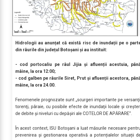
Hidrologii au anunțat că există risc de inundații pe o part
din râurile din județul Botoșani și au instituit:
- cod portocaliu pe râul Jijia și afluenții acestuia, pân
mâine, la ora 12:00;
- cod galben pe râurile Siret, Prut și afluenții acestora, pân
mâine, la ora 24.00.
Fenomenele prognozate sunt „scurgeri importante pe versanţi
torenţi, pâraie, cu posibile efecte de inundaţii locale şi creşter
de debite şi niveluri cu depăşiri ale COTELOR DE APĂRARE”.
În acest context, ISU Botoșani a luat măsurile necesare pentr
prevenirea și gestionarea operativă a potențialelor situații d