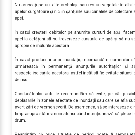
Nu aruncaţi peturi, alte ambalaje sau resturi vegetale în albiil
apelor curgătoare și nici în şanţurile sau canalele de colectare 
apei.
În cazul creșterii debitelor pe anumite cursuri de apă, face
apel la cetățeni să nu traverseze cursurile de apă și să nu s
apropie de malurile acestora.
În cazul producerii unor inundații, recomandăm oamenilor s
urmărească în permanență anunțurile autorităților și s
respecte indicațiile acestora, astfel încât să fie evitate situațiil
de risc.
Conducătorilor auto le recomandăm să evite, pe cât posibil
deplasările în zonele afectate de inundații sau care se află su
avertizări de vreme severă. De asemenea, să se intereseze di
timp asupra stării vremii atunci când intenționează să plece l
drum.
Reamintim că orice situație de pericol poate fi semnalat