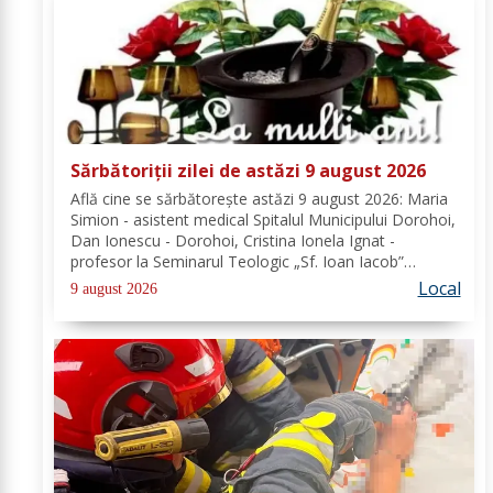
Sărbătoriții zilei de astăzi 9 august 2026
Află cine se sărbătoreşte astăzi 9 august 2026: Maria
Simion - asistent medical Spitalul Municipului Dorohoi,
Dan Ionescu - Dorohoi, Cristina Ionela Ignat -
profesor la Seminarul Teologic „Sf. Ioan Iacob”
Dorohoi, Ana-Maria Ojog - profesor- consilier
Local
9 august 2026
educativ Școala Gimnazială Nr. 1 Dumeni, Mihai...