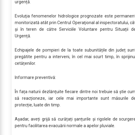
urgență.
Evoluţia fenomenelor hidrologice prognozate este permanen
monitorizată atât prin Centrul Operaţional al inspectoratului, câ
și în teren de către Serviciile Voluntare pentru Situații d
Urgență.
Echipajele de pompieri de la toate subunitățile din județ sun
pregătite pentru a interveni, în cel mai scurt timp, în sprijinu
cetățenilor.
Informare preventivă:
În fața naturii dezlănțuite fiecare dintre noi trebuie să știe cu
să reacționeze, iar cele mai importante sunt măsurile d
protecție, luate din timp.
Așadar, aveți grijă să curățați șanțurile și rigolele de scurger
pentru facilitarea evacuării normale a apelor pluviale.