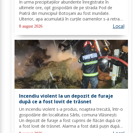
ultimele ore
În urma precipitațiilor abundente înregistrate în
ultimele ore, opt gospodării de pe strada Pod de
Piatră din municipiul Botoșani au fost inundate.
Ulterior, apa acumulată în curțile oamenilor s-a retras
pe carosabil. Pentru evacuarea apei, pompierii militari
Local
8 august 2026
din cadrul Detașamentului Botoșani au...
Incendiu violent la un depozit de furaje
după ce a fost lovit de trăsnet
Un incendiu violent s-a produs, noaptea trecută, într-o
gospodărie din localitatea Sârbi, comuna Vlăsinești.
Un depozit de furaje a fost cuprins de flăcări după ce
a fost lovit de trăsnet. Alarma a fost dată puțin după
ora 22:00. La caz s-au deplasat, în cel mai scurt timp,