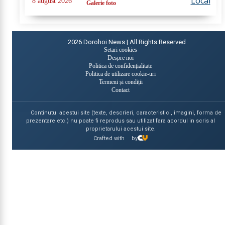
Local
8 august 2026
Galerie foto
pompierii din cadrul...
2026
Dorohoi News | All Rights Reserved
Setari cookies
Despre noi
Politica de confidențialitate
Politica de utilizare cookie-uri
Termeni și condiții
Contact
Continutul acestui site (texte, descrieri, caracteristici, imagini, forma de
prezentare etc.) nu poate fi reprodus sau utilizat fara acordul in scris al
proprietarului acestui site.
Crafted with
by