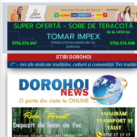
STIRI DOROHOI
e!” – trei zile dedicate tradițiilor, culturii și comunității Trei tradiți