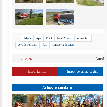
14 ani
Apă
Băiat
Iazul Polonic
resuscitare
scos de pompieri
Stiri
transportat la spital
Local
15 iun. 2026
inapoi la lista
inapoi pe prima pagina
Articole similare