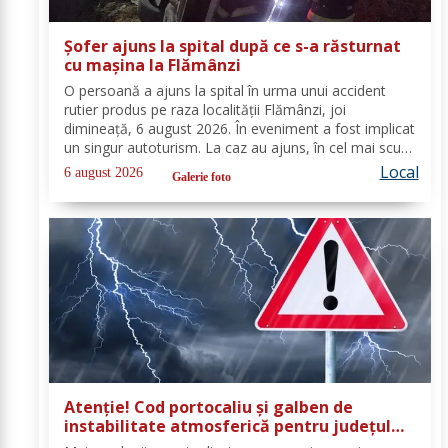
Șofer ajuns la spital după ce s-a răsturnat
cu mașina la Flămânzi
O persoană a ajuns la spital în urma unui accident
rutier produs pe raza localității Flămânzi, joi
dimineață, 6 august 2026. În eveniment a fost implicat
un singur autoturism. La caz au ajuns, în cel mai scurt
timp, pompierii din cadrul Punctului de Lucru Flămânzi,
Local
6 august 2026
Galerie foto
cu o autospecială de stingere și...
Atenție! Cod portocaliu și galben de
instabilitate atmosferică pentru județul
Botoșani