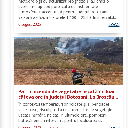
Meteorologii au actualizat prognoza și au emis o
avertizare tip cod portocaliu de instabilitate
atmosferică accentuată pentru județul Botoșani
valabilă astăzi, între orele 12:00 – 23:00. În intervalul
menționat vor fi perioade cu instabilitate atmosferică
Local
6 august 2026
accentuată ce se va manifesta prin...
Patru incendii de vegetație uscată în doar
câteva ore în județul Botoșani. La Broscăuți
a ars un hectar de vegetație
În contextul temperaturilor ridicate și al perioadei
secetoase, riscul producerii incendiilor de vegetație
uscată rămâne ridicat. În ultimele ore, pompierii
botoșăneni au intervenit pentru localizarea și
lichidarea a patru incendii de vegetație uscată,
Local
6 august 2026