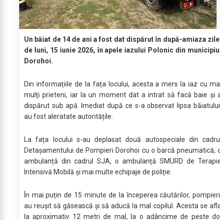
Un băiat de 14 de ani a fost dat dispărut în după-amiaza zile
de luni, 15 iunie 2026, în apele iazului Polonic din municipiu
Dorohoi.
Din informațiile de la fața locului, acesta a mers la iaz cu ma
mulți prieteni, iar la un moment dat a intrat să facă baie și 
dispărut sub apă. Imediat după ce s-a observat lipsa băiatului
au fost aleratate autoritățile.
La fața locului s-au deplasat două autospeciale din cadru
Detașamentului de Pompieri Dorohoi cu o barcă pneumatică, 
ambulanță din cadrul SJA, o ambulanță SMURD de Terapi
Intensivă Mobilă și mai multe echipaje de poliție.
În mai puțin de 15 minute de la începerea căutărilor, pompieri
au reușit să găsească și să aducă la mal copilul. Acesta se afl
la aproximativ 12 metri de mal, la o adâncime de peste do