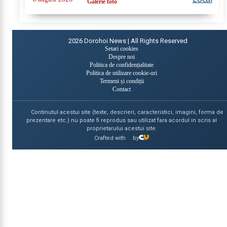
Galerie foto
produse în următoarele localități: Broscăuți –...
2026
Dorohoi News | All Rights Reserved
Setari cookies
Despre noi
Politica de confidențialitate
Politica de utilizare cookie-uri
Termeni și condiții
Contact
Continutul acestui site (texte, descrieri, caracteristici, imagini, forma de
prezentare etc.) nu poate fi reprodus sau utilizat fara acordul in scris al
proprietarului acestui site.
Crafted with
by