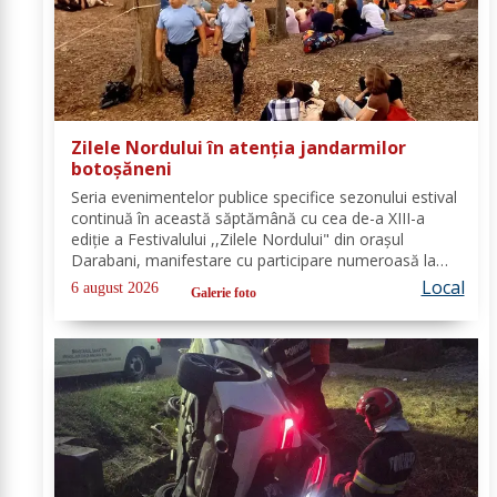
Zilele Nordului în atenția jandarmilor
botoșăneni
Seria evenimentelor publice specifice sezonului estival
continuă în această săptămână cu cea de-a XIII-a
ediție a Festivalului ,,Zilele Nordului" din orașul
Darabani, manifestare cu participare numeroasă la
care Inspectoratul de Jandarmi Județean Botoșani, în
Local
6 august 2026
Galerie foto
cooperare cu partenerii instituționali,...