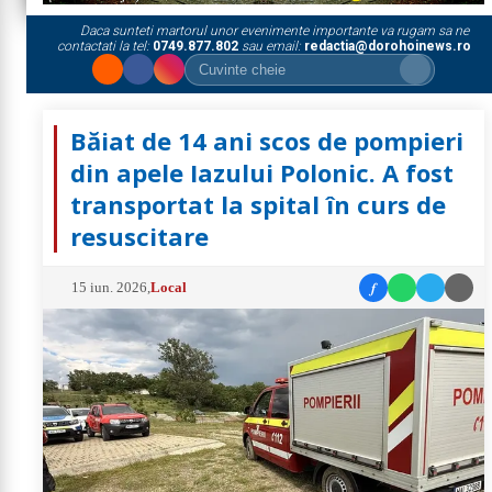
Daca sunteti martorul unor evenimente importante va rugam sa ne
contactati la tel:
0749.877.802
sau email:
redactia@dorohoinews.ro
Băiat de 14 ani scos de pompieri
din apele Iazului Polonic. A fost
transportat la spital în curs de
resuscitare
f
15 iun. 2026
,
Local