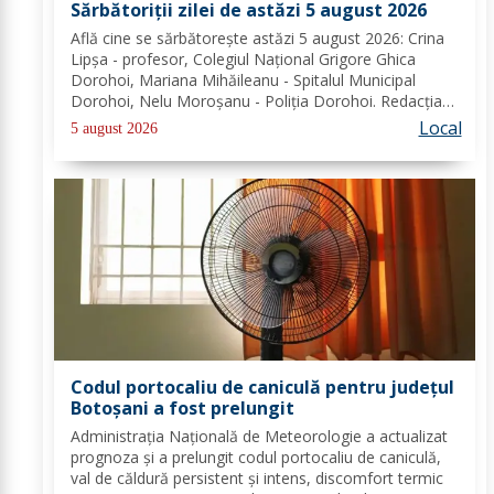
Sărbătoriții zilei de astăzi 5 august 2026
Află cine se sărbătoreşte astăzi 5 august 2026: Crina
Lipșa - profesor, Colegiul Național Grigore Ghica
Dorohoi, Mariana Mihăileanu - Spitalul Municipal
Dorohoi, Nelu Moroșanu - Poliția Dorohoi. Redacția
Dorohoi News urează tuturor La mulți ani!
Local
5 august 2026
Completează lista sărbătoriților din Dorohoi, la...
Codul portocaliu de caniculă pentru județul
Botoșani a fost prelungit
Administrația Națională de Meteorologie a actualizat
prognoza și a prelungit codul portocaliu de caniculă,
val de căldură persistent și intens, discomfort termic