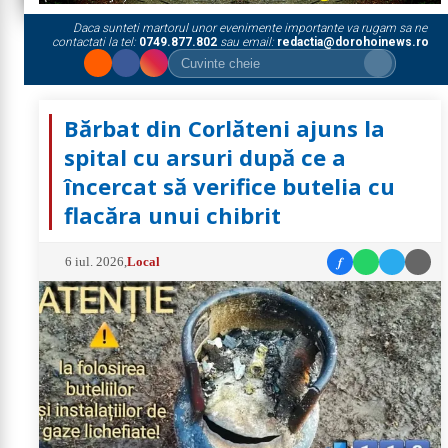
Daca sunteti martorul unor evenimente importante va rugam sa ne
contactati la tel:
0749.877.802
sau email:
redactia@dorohoinews.ro
Bărbat din Corlăteni ajuns la
spital cu arsuri după ce a
încercat să verifice butelia cu
flacăra unui chibrit
f
6 iul. 2026
,
Local