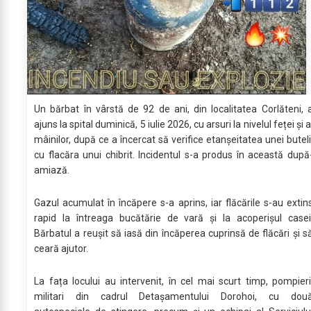
Un bărbat în vârstă de 92 de ani, din localitatea Corlăteni, 
ajuns la spital duminică, 5 iulie 2026, cu arsuri la nivelul feței și a
mâinilor, după ce a încercat să verifice etanșeitatea unei buteli
cu flacăra unui chibrit. Incidentul s-a produs în această după
amiază.
Gazul acumulat în încăpere s-a aprins, iar flăcările s-au extin
rapid la întreaga bucătărie de vară și la acoperișul casei
Bărbatul a reușit să iasă din încăperea cuprinsă de flăcări și s
ceară ajutor.
La fața locului au intervenit, în cel mai scurt timp, pompieri
militari din cadrul Detașamentului Dorohoi, cu dou