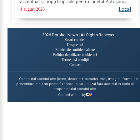
accentuat și nopți tropicale pentru județul Botoșani,
până joi, la ora 10:00. Temperaturile maxime vor fi
Local
4 august 2026
cuprinse între 35 și 39 de...
2026
Dorohoi News | All Rights Reserved
Setari cookies
Despre noi
Politica de confidențialitate
Politica de utilizare cookie-uri
Termeni și condiții
Contact
Continutul acestui site (texte, descrieri, caracteristici, imagini, forma de
prezentare etc.) nu poate fi reprodus sau utilizat fara acordul in scris al
proprietarului acestui site.
Crafted with
by