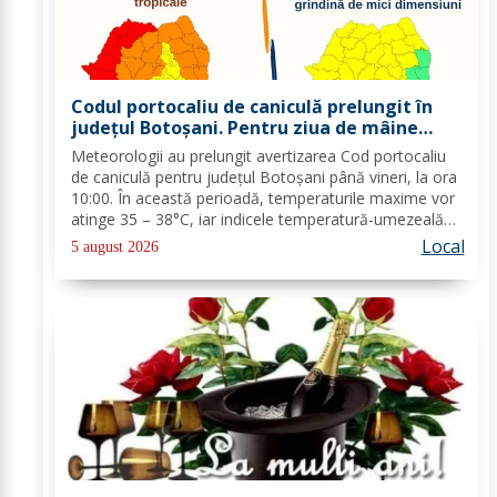
Codul portocaliu de caniculă prelungit în
județul Botoșani. Pentru ziua de mâine
sunt prognozate și furtuni
Meteorologii au prelungit avertizarea Cod portocaliu
de caniculă pentru județul Botoșani până vineri, la ora
10:00. În această perioadă, temperaturile maxime vor
atinge 35 – 38°C, iar indicele temperatură-umezeală
va depăși pragul critic de 80 de unități. Nopțile vor
Local
5 august 2026
rămâne tropicale, cu minime...