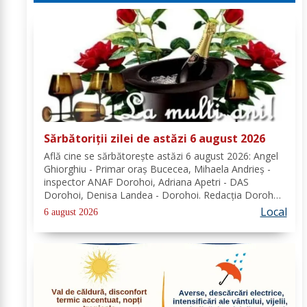
Sărbătoriții zilei de astăzi 6 august 2026
Află cine se sărbătoreşte astăzi 6 august 2026: Angel
Ghiorghiu - Primar oraș Bucecea, Mihaela Andrieș -
inspector ANAF Dorohoi, Adriana Apetri - DAS
Dorohoi, Denisa Landea - Dorohoi. Redacția Dorohoi
News urează tuturor La mulți ani! Completează lista
Local
6 august 2026
sărbătoriților din Dorohoi, la...