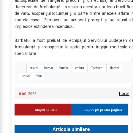
autospeciale de stingere, precum și un echipaj al Serviciulu
Județean de Ambulanță. La sosirea acestora, ardeau bucătări
de vară, acoperișul locuinței și o parte dintre anexele aflate î
spatele casei. Pompierii au acționat prompt și au reușit s
împiedice extinderea incendiului.
Bărbatul a fost preluat de echipajul Serviciului Județean d
Ambulanță și transportat la spital pentru îngrijiri medicale d
specialitate.
arsuri
barbat
butelie
chibrit
Corlăteni
flacără
spital
Stiri
Local
6 iul. 2026
inapoi la lista
inapoi pe prima pagina
Articole similare