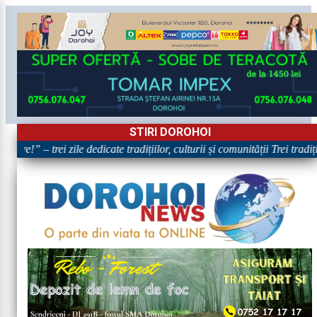
STIRI DOROHOI
are!” – trei zile dedicate tradițiilor, culturii și comunității Trei tradi