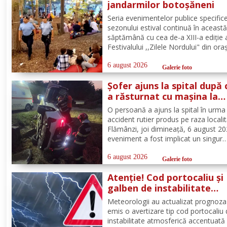
jandarmilor botoșăneni
Seria evenimentelor publice specific
sezonului estival continuă în aceast
săptămână cu cea de-a XIII-a ediție 
Festivalului ,,Zilele Nordului" din ora
Darabani, manifestare cu participar
numeroasă la care Inspectoratul de
6 august 2026
Galerie foto
Jandarmi Județean Botoșani, în coo
Șofer ajuns la spital după 
cu partenerii instituționali,...
a răsturnat cu mașina la
Flămânzi
O persoană a ajuns la spital în urma
accident rutier produs pe raza localit
Flămânzi, joi dimineață, 6 august 20
eveniment a fost implicat un singur
autoturism. La caz au ajuns, în cel m
scurt timp, pompierii din cadrul Punc
6 august 2026
Galerie foto
de Lucru Flămânzi, cu o autospecial
Atenție! Cod portocaliu și
stingere și...
galben de instabilitate
atmosferică pentru județu
Meteorologii au actualizat prognoza
Botoșani
emis o avertizare tip cod portocaliu
instabilitate atmosferică accentuată