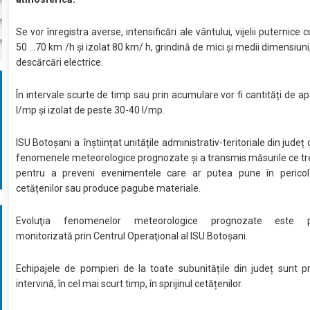
Se vor înregistra averse, intensificări ale vântului, vijelii puternice 
50 ...70 km /h și izolat 80 km/ h, grindină de mici și medii dimensiun
descărcări electrice.
În intervale scurte de timp sau prin acumulare vor fi cantități de a
l/mp și izolat de peste 30-40 l/mp.
ISU Botoșani a înștiințat unitățile administrativ-teritoriale din județ c
fenomenele meteorologice prognozate și a transmis măsurile ce tr
pentru a preveni evenimentele care ar putea pune în pericol
cetățenilor sau produce pagube materiale.
Evoluţia fenomenelor meteorologice prognozate este 
monitorizată prin Centrul Operaţional al ISU Botoșani.
Echipajele de pompieri de la toate subunitățile din județ sunt p
intervină, în cel mai scurt timp, în sprijinul cetățenilor.