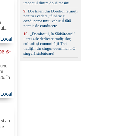
impactul dintre două mașini
e
9
.
Doi tineri din Dorohoi reținuți
pentru evadare, tâlhărie și
ă
conducerea unui vehicul fără
a
permis de conducere
șul
e
10
.
„Dorohoiul, în Sărbătoare!”
Local
– trei zile dedicate tradițiilor,
culturii și comunității Trei
perare
tradiții. Un singur eveniment. O
ce s-
singură sărbătoare!
 unui
ății
26. În
ai
Local
tului
ă de
l
 și au
 de