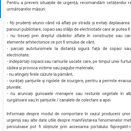
Pentru a preveni situațiile de urgență, recomandăm cetățenilor 
următoarelor măsuri:
- fiți prudenți atunci când vă aflați pe stradă și evitați deplasarea
panouri publicitare, copaci sau stâlpi de electricitate care ar putea f
- nu treceți prin dreptul clădirilor aflate în construcție sau ca
elemente arhitectonice ce pot fi smulse de vânt;
- parcați autoturismele la distanță sigură față de copaci sau
electricitate;
- îndepărtați copacii sau ramurile uscate care, pe timpul unei furtun
cădea şi provoca victime sau pagube materiale;
- nu atingeți firele căzute la pământ;
- curățați șanțurile și rigolele de scurgere, pentru a permite evacu
pluviale;
- nu aruncați gunoaiele menajere sau resturile vegetale în albi
curgătoare sau în șanțurile / canalele de colectare a apei.
Informații despre modul de comportare în cazul producerii unor s
urgență sau alte date utile despre manifestarea fenomenelor me
periculoase pot fi obținute prin accesarea portalului fiipregatit.