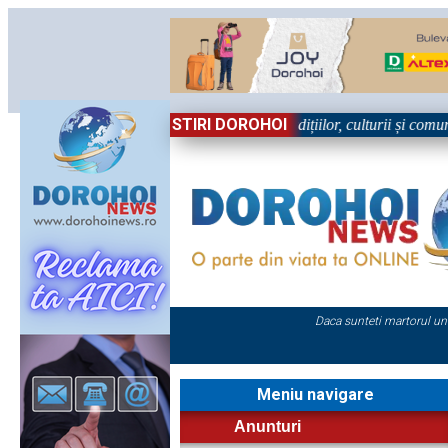
STIRI DOROHOI
 în Sărbătoare!” – trei zile dedicate tradițiilor, culturii și comunității
Daca sunteti martorul un
Meniu navigare
Anunturi