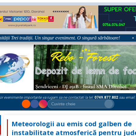
 Trei tradiții. Un singur eveniment. O singură sărbătoare!
•
P
or evenimente importante va rugam sa ne contactati la tel:
0749.877.802
sau email:
Meteorologii au emis cod galben de
instabilitate atmosferică pentru jud