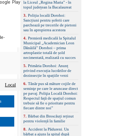
standard Euro 6 Trapă
Google Play
la Liceul „Regina Maria” - în
panoramică, geamuri
topul județean la Bacalaureat
spate fumurii Carlig de
remorcare Bonus: -
3
.
Poliția locală Dorohoi:
Covorașe textile montate
Sancțiuni pentru șoferii care
pe mașină. -Ofer și un
parchează pe trecerile de pietoni
set de covorașe din
sau în apropierea acestora
cauciuc/pvc. -Se vinde
de-
4
.
Premieră medicală la Spitalul
împreună cu un set de
Municipal „Academician Leon
anvelope de iarnă.
Dănăilă” Dorohoi – prima
artroplastie totală de șold
necimentată, realizată cu succes
5
.
Primăria Dorohoi: Anunț
privind execuția lucrărilor de
dezinsecție în spațiile verzi
6
.
Tânăr pus să măture cojile de
Local
seminţe pe care le aruncase direct
pe pavaj. Poliţia Locală Dorohoi:
Respectul față de spațiul comun
a
trebuie să fie o prioritate pentru
fiecare dintre noi”
7
.
Bărbat din Broscăuți reținut
pentru violență în familie
8
.
Accident la Pădureni. Un
bărbat a ajuns la spital după