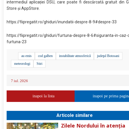
intermediul aplicației DSU, care poate fi descărcată gratuit din 
Store și AppStore.
https://fiipregatit.ro/ghiduri/inundatii-despre-8-9#despre-33
https://fiipregatit.ro/ghiduri/furtuna-despre-8-6#siguranta-in-caz-
furtuna-23
au emis
cod galben
instabilitate atmosferică
judeţul Botosani
meteorologi
Stiri
7 iul. 2026
inapoi la lista
inapoi pe prima pagin
Articole similare
Zilele Nordului în atenția