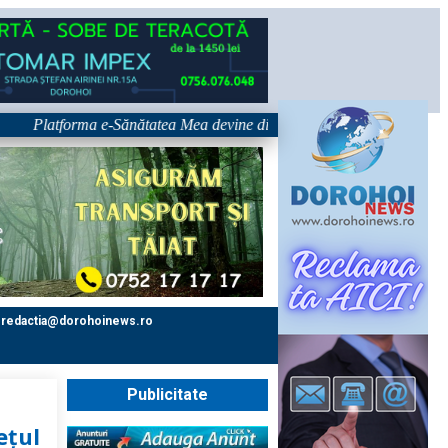
latforma e-Sănătatea Mea devine disponibilă pe 1 septembrie: pacientul d
redactia@dorohoinews.ro
Publicitate
ețul