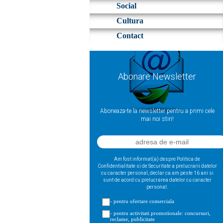
Social
Cultura
Contact
Abonare Newsletter
Aboneaza-te la newsletter pentru a primi cele
mai noi stiri!
Am fost informat(a) despre Politica de
Confidentialitate si de Securitate a prelucrarii datelor
cu caracter personal, declar ca am peste 16 ani si
sunt de acord cu prelucrarea datelor cu caracter
personal:
- pentru ofertare comerciala
- pentru activitati promotionale: concursuri,
reclame, publicitate