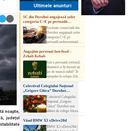
Ultimele anunturi
SC din Dorohoi angajează șofer
categoria C+E pe perioadă
nedeterminată
Societate comercială din
Dorohoi angajează șofer
categoria C+E pe
perioadă nedeterminată.
Candidatul trebuie să
Angajăm personal fast-food –
aibă experiență și atestat
Zehab Kebab
transport marfă. Pentru
detalii, vă rog să sunați la
Ești o persoană serioasă,
numărul de telefon.
dinamică și îți dorești un
loc de muncă stabil? Te
așteptăm în echipa Zehab
Kebab! Posturi
Colectivul Colegiului Național
disponibile: -
„Grigore Ghica” Dorohoi
SHAORMAR AJUTOR
transmite sincere condoleanțe
BUCATAR 2/posturi -
Colectivul Colegiului
LUCRATOR
Național „Grigore
COMERCIAL
Ghica” Dorohoi este
VANZATOR /2 posturi
alături de colega Alexa
tă noapte,
OFERIM : Contract de
Lăcrămioara la trecerea în
ă, județul
muncă Program flexibil
Vând BMW X3 xDrive20d
neființă a soțului și
Salariu motivant, în
tabilitate
transmite sincere
BMW X3 xDrive20d |
funcție de experienț
condoleanțe familiei.