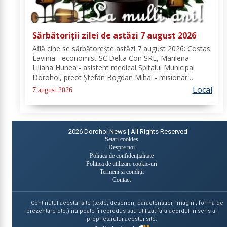
Sărbătoriții zilei de astăzi 7 august 2026
Află cine se sărbătoreşte astăzi 7 august 2026: Costas
Lavinia - economist SC.Delta Con SRL, Marilena
Liliana Hunea - asistent medical Spitalul Municipal
Dorohoi, preot Ștefan Bogdan Mihai - misionar
protopopesc Protopopiatul Dorohoi, Marcela Simona
Local
7 august 2026
Vieru - profesor Grup Școlar Alexandru Vlahuță...
2026
Dorohoi News | All Rights Reserved
Setari cookies
Despre noi
Politica de confidențialitate
Politica de utilizare cookie-uri
Termeni și condiții
Contact
Continutul acestui site (texte, descrieri, caracteristici, imagini, forma de
prezentare etc.) nu poate fi reprodus sau utilizat fara acordul in scris al
proprietarului acestui site.