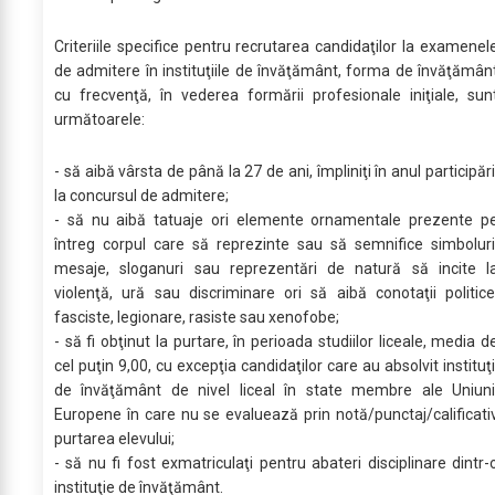
Criteriile specifice pentru recrutarea candidaţilor la examenel
de admitere în instituţiile de învăţământ, forma de învăţămân
cu frecvenţă, în vederea formării profesionale iniţiale, sun
următoarele:
- să aibă vârsta de până la 27 de ani, împliniţi în anul participări
la concursul de admitere;
- să nu aibă tatuaje ori elemente ornamentale prezente p
întreg corpul care să reprezinte sau să semnifice simboluri
mesaje, sloganuri sau reprezentări de natură să incite l
violenţă, ură sau discriminare ori să aibă conotaţii politice
fasciste, legionare, rasiste sau xenofobe;
- să fi obţinut la purtare, în perioada studiilor liceale, media d
cel puţin 9,00, cu excepţia candidaţilor care au absolvit instituţi
de învăţământ de nivel liceal în state membre ale Uniuni
Europene în care nu se evaluează prin notă/punctaj/calificati
purtarea elevului;
- să nu fi fost exmatriculaţi pentru abateri disciplinare dintr-
instituţie de învăţământ.