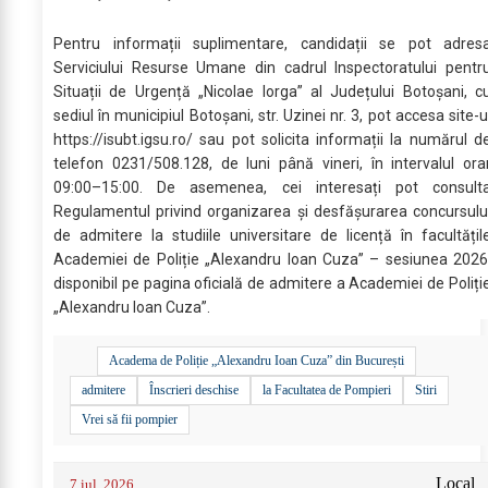
Pentru informații suplimentare, candidații se pot adres
Serviciului Resurse Umane din cadrul Inspectoratului pentr
Situații de Urgență „Nicolae Iorga” al Județului Botoșani, c
sediul în municipiul Botoșani, str. Uzinei nr. 3, pot accesa site-u
https://isubt.igsu.ro/ sau pot solicita informații la numărul d
telefon 0231/508.128, de luni până vineri, în intervalul ora
09:00–15:00. De asemenea, cei interesați pot consult
Regulamentul privind organizarea și desfășurarea concursulu
de admitere la studiile universitare de licență în facultățil
Academiei de Poliție „Alexandru Ioan Cuza” – sesiunea 2026
disponibil pe pagina oficială de admitere a Academiei de Poliți
„Alexandru Ioan Cuza”.
Academa de Poliție „Alexandru Ioan Cuza” din București
admitere
Înscrieri deschise
la Facultatea de Pompieri
Stiri
Vrei să fii pompier
Local
7 iul. 2026