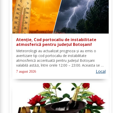
Atenție, Cod portocaliu de instabilitate
atmosferică pentru județul Botoșani!
Meteorologii au actualizat prognoza și au emis o
avertizare tip cod portocaliu de instabilitate
atmosferică accentuată pentru județul Botoșani
valabilă astăzi, între orele 12:00 – 23:00. Aceasta se va
manifesta prin intensificări ale vântului, vijelii puternice
Local
7 august 2026
(rafale de 70...90 km/h), averse...