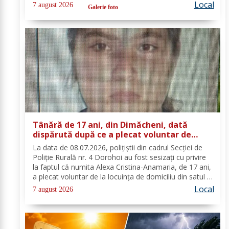
parte de o întâlnire interactivă despre prevenirea
Local
7 august 2026
Galerie foto
situațiilor de urgență și...
Tânără de 17 ani, din Dimăcheni, dată
dispărută după ce a plecat voluntar de
acasă și nu a mai revenit
La data de 08.07.2026, polițiștii din cadrul Secției de
Poliție Rurală nr. 4 Dorohoi au fost sesizați cu privire
la faptul că numita Alexa Cristina-Anamaria, de 17 ani,
a plecat voluntar de la locuința de domiciliu din satul și
comuna Dimăcheni, județul Botoșani. Semnalmentele
Local
7 august 2026
numitei Alexa...