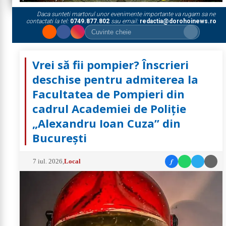
Daca sunteti martorul unor evenimente importante va rugam sa ne
contactati la tel:
0749.877.802
sau email:
redactia@dorohoinews.ro
Vrei să fii pompier? Înscrieri
deschise pentru admiterea la
Facultatea de Pompieri din
cadrul Academiei de Poliție
„Alexandru Ioan Cuza” din
București
f
7 iul. 2026
,
Local