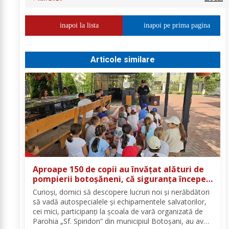
inapoi la lista
inapoi pe prima pagina
Articole similare
Aproape 150 de copii au învățat alături de
pompierii botoșăneni, că siguranța începe
cu un gest simplu
Curioși, dornici să descopere lucruri noi și nerăbdători
să vadă autospecialele și echipamentele salvatorilor,
cei mici, participanți la școala de vară organizată de
Parohia „Sf. Spiridon” din municipiul Botoșani, au avut