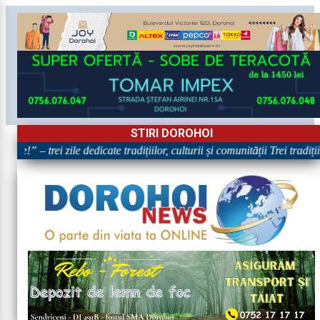
STIRI DOROHOI
e!” – trei zile dedicate tradițiilor, culturii și comunității Trei tradiți