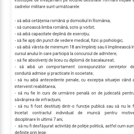
instituţiile de învăţământ pe locurile destinate formării iniţiale 
cadrelor militare sunt următoarele:
- să aibă cetăţenia română şi domiciliul în România;
- să cunoască limba română, scris şi vorbit;
- să aibă capacitate deplină de exerciţiu;
- să fie apţi din punct de vedere medical, fizic şi psihologic;
- să aibă vârsta de minimum 18 ani împliniţi sau îi împlinească î
cursul anului în care participă la concursul de admitere;
- să fie absolvenţi de liceu cu diplomă de bacalaureat;
- să aibă un comportament corespunzător cerinţelor d
conduită admise şi practicate în societate;
- să nu aibă antecedente penale, cu excepţia situaţiei când 
intervenit reabilitarea;
- să nu fie în curs de urmărire penală ori de judecată pentr
săvârşirea de infracţiuni;
- să nu fi fost destituiţi dintr-o funcţie publică sau să nu le f
încetat contractul individual de muncă pentru motiv
disciplinare în ultimii 7 ani;
- să nu fi desfăşurat activităţi de poliţie politică, astfel cum sun
definite prin lege.