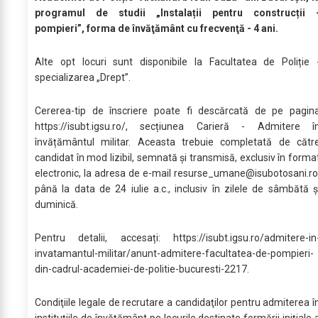
programul de studii „Instalații pentru construcții 
pompieri”, forma de învăţământ cu frecvenţă - 4 ani.
Alte opt locuri sunt disponibile la Facultatea de Poliție 
specializarea „Drept”.
Cererea-tip de înscriere poate fi descărcată de pe pagin
https://isubt.igsu.ro/, secțiunea Carieră - Admitere î
învățământul militar. Aceasta trebuie completată de cătr
candidat în mod lizibil, semnată și transmisă, exclusiv în forma
electronic, la adresa de e-mail
resurse_umane@isubotosani.ro
până la data de 24 iulie a.c., inclusiv în zilele de sâmbătă ș
duminică.
Pentru detalii, accesați: https://isubt.igsu.ro/admitere-in
invatamantul-militar/anunt-admitere-facultatea-de-pompieri-
din-cadrul-academiei-de-politie-bucuresti-2217.
Condiţiile legale de recrutare a candidaţilor pentru admiterea î