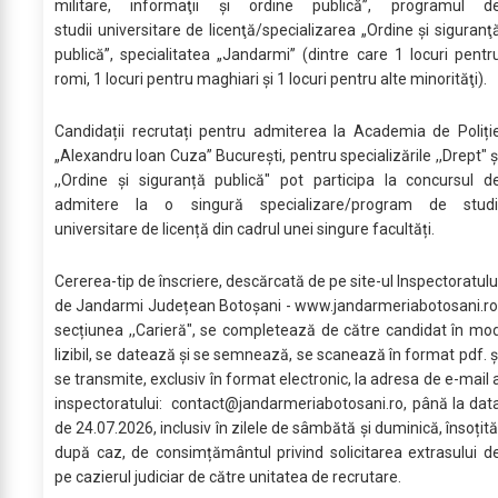
militare, informaţii şi ordine publică”, programul d
studii universitare de licenţă/specializarea „Ordine şi siguranţ
publică”, specialitatea „Jandarmi” (dintre care 1 locuri pentr
romi, 1 locuri pentru maghiari şi 1 locuri pentru alte minorităţi).
Candidații recrutați pentru admiterea la Academia de Poliți
„Alexandru Ioan Cuza” Bucureşti, pentru specializările ,,Drept" ș
,,Ordine și siguranță publică" pot participa la concursul d
admitere la o singură specializare/program de studi
universitare de licență din cadrul unei singure facultăți.
Cererea-tip de înscriere, descărcată de pe site-ul Inspectoratulu
de Jandarmi Județean Botoșani - www.jandarmeriabotosani.ro
secțiunea ,,Carieră", se completează de către candidat în mo
lizibil, se datează și se semnează, se scanează în format pdf. ș
se transmite, exclusiv în format electronic, la adresa de e-mail 
inspectoratului:
contact@jandarmeriabotosani.ro
, până la dat
de 24.07.2026, inclusiv în zilele de sâmbătă și duminică, însoțită
după caz, de consimțământul privind solicitarea extrasului d
pe cazierul judiciar de către unitatea de recrutare.