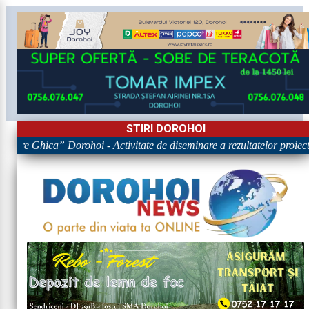
STIRI DOROHOI
igore Ghica” Dorohoi - Activitate de diseminare a rezultatelor pr