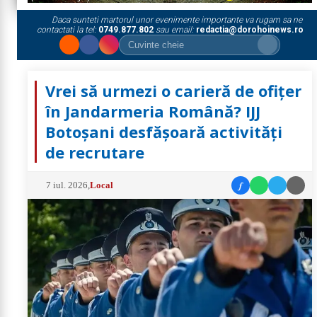
Daca sunteti martorul unor evenimente importante va rugam sa ne
contactati la tel:
0749.877.802
sau email:
redactia@dorohoinews.ro
Vrei să urmezi o carieră de ofițer
în Jandarmeria Română? IJJ
Botoșani desfășoară activități
de recrutare
f
7 iul. 2026
,
Local