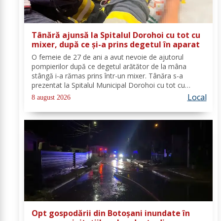
Tânără ajunsă la Spitalul Dorohoi cu tot cu
mixer, după ce și-a prins degetul în aparat
O femeie de 27 de ani a avut nevoie de ajutorul
pompierilor după ce degetul arătător de la mâna
stângă i-a rămas prins într-un mixer. Tânăra s-a
prezentat la Spitalul Municipal Dorohoi cu tot cu
aparatul electrocasnic, iar medicii au solicitat
Local
8 august 2026
intervenția salvatorilor. Pompierii din cadrul...
Opt gospodării din Botoșani inundate în