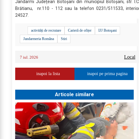
Jandarmi Județean Botoșani din municipiul Botoșani, str. I.C
Brătianu, nr.110 - 112 sau la telefon 0231/511533, interio
24527.
activități de recrutare
Carieră de ofițer
IJJ Botoşani
Jandarmeria Româna
Stiri
Local
7 iul. 2026
inapoi la lista
inapoi pe prima pagina
Articole similare