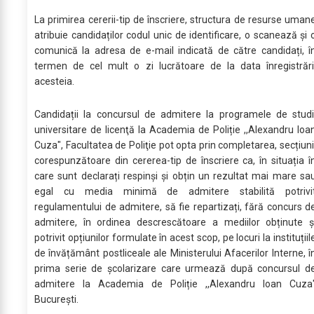
La primirea cererii-tip de înscriere, structura de resurse uman
atribuie candidaților codul unic de identificare, o scanează și 
comunică la adresa de e-mail indicată de către candidați, î
termen de cel mult o zi lucrătoare de la data înregistrări
acesteia.
Candidații la concursul de admitere la programele de studi
universitare de licenţă la Academia de Poliție ,,Alexandru Ioa
Cuza", Facultatea de Poliţie pot opta prin completarea, secțiuni
corespunzătoare din cererea-tip de înscriere ca, în situația î
care sunt declarați respinși și obțin un rezultat mai mare sa
egal cu media minimă de admitere stabilită potrivi
regulamentului de admitere, să fie repartizați, fără concurs d
admitere, în ordinea descrescătoare a mediilor obținute ș
potrivit opțiunilor formulate în acest scop, pe locuri la instituțiil
de învățământ postliceale ale Ministerului Afacerilor Interne, î
prima serie de școlarizare care urmează după concursul d
admitere la Academia de Poliție ,,Alexandru Ioan Cuza
București.