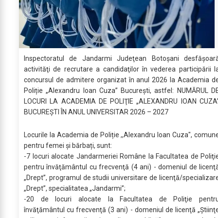
Inspectoratul de Jandarmi Judeţean Botoşani desfăşoar
activităţi de recrutare a candidaţilor în vederea participării l
concursul de admitere organizat în anul 2026 la Academia d
Poliție „Alexandru Ioan Cuza” Bucureşti, astfel: NUMĂRUL D
LOCURI LA ACADEMIA DE POLIŢIE „ALEXANDRU IOAN CUZA
BUCUREŞTI ÎN ANUL UNIVERSITAR 2026 – 2027
Locurile la Academia de Poliție ,,Alexandru Ioan Cuza", comun
pentru femei și bărbați, sunt:
-7 locuri alocate Jandarmeriei Române la Facultatea de Poliţi
pentru învăţământul cu frecvenţă (4 ani) - domeniul de licenţ
„Drept”, programul de studii universitare de licenţă/specializar
„Drept”, specialitatea „Jandarmi”;
-20 de locuri alocate la Facultatea de Poliţie pentr
învăţământul cu frecvenţă (3 ani) - domeniul de licenţă „Ştiinţ