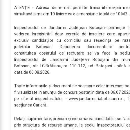
ATENŢIE - Adresa de e-mail permite transmiterea/primire
simultană a maxim 10 fișiere cu o dimensiune totală de 10 MB.
Inspectoratul de Jandarmi Județean Botoșani primește î
vederea înregistrării doar cererile de înscriere care aparți
exclusiv candidaților cu domiciliul sau reședința pe raz
județului Botoșani. Depunerea documentelor pentr
constituirea dosarului de recrutare se va face la sediu
Inspectoratul de Jandarmi Judeţean Botoşani din mun
Botoşani, str. I.C.Brătianu, nr. 110-112, jud. Botoşani - până l
data de 06.08.2026.
Toate informațiile și documentele necesare celor interesați po
fi vizualizate în anunțul de concurs postat în data de 06.07.202
pe site-ul inspectoratului - www.jandarmeriabotosani.ro , î
secțiunea Carieră.
Relații suplimentare, precum și indrumarea candidaților se fac
prin structura de resurse umane, la sediul Inspectoratului d