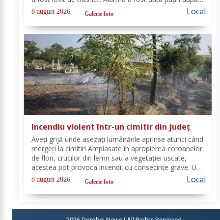
ora 22:00. La caz s-au deplasat, în cel mai scurt timp,
Local
8 august 2026
Galerie foto
pompierii din cadrul...
Incendiu violent într-un cimitir din județ
Aveți grijă unde așezați lumânările aprinse atunci când
mergeți la cimitir! Amplasate în apropierea coroanelor
de flori, crucilor din lemn sau a vegetației uscate,
acestea pot provoca incendii cu consecințe grave. Un
astfel de eveniment s-a produs ieri, în cimitirul din
Local
8 august 2026
Galerie foto
localitatea Ichimeni, comuna...
2026
Dorohoi News | All Rights Reserved