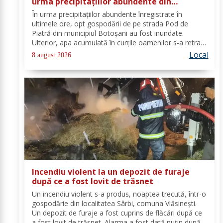
urma precipitațiilor abundente din
ultimele ore
În urma precipitațiilor abundente înregistrate în
ultimele ore, opt gospodării de pe strada Pod de
Piatră din municipiul Botoșani au fost inundate.
Ulterior, apa acumulată în curțile oamenilor s-a retras
pe carosabil. Pentru evacuarea apei, pompierii militari
Local
8 august 2026
din cadrul Detașamentului Botoșani au...
Incendiu violent la un depozit de furaje
după ce a fost lovit de trăsnet
Un incendiu violent s-a produs, noaptea trecută, într-o
gospodărie din localitatea Sârbi, comuna Vlăsinești.
Un depozit de furaje a fost cuprins de flăcări după ce
a fost lovit de trăsnet. Alarma a fost dată puțin după