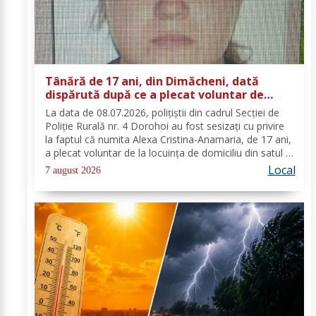
Tânără de 17 ani, din Dimăcheni, dată
dispărută după ce a plecat voluntar de
acasă și nu a mai revenit
La data de 08.07.2026, polițiștii din cadrul Secției de
Poliție Rurală nr. 4 Dorohoi au fost sesizați cu privire
la faptul că numita Alexa Cristina-Anamaria, de 17 ani,
a plecat voluntar de la locuința de domiciliu din satul și
comuna Dimăcheni, județul Botoșani. Semnalmentele
Local
7 august 2026
numitei Alexa...