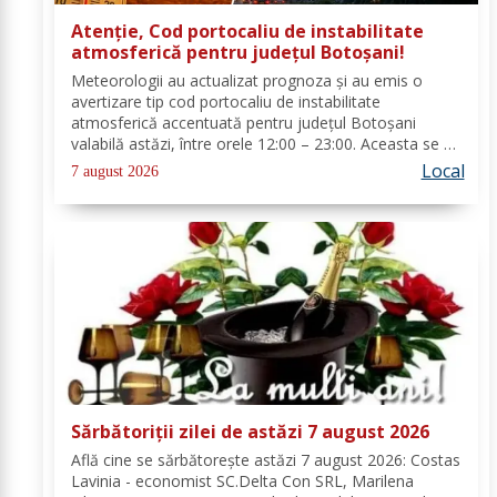
Atenție, Cod portocaliu de instabilitate
atmosferică pentru județul Botoșani!
Meteorologii au actualizat prognoza și au emis o
avertizare tip cod portocaliu de instabilitate
atmosferică accentuată pentru județul Botoșani
valabilă astăzi, între orele 12:00 – 23:00. Aceasta se va
manifesta prin intensificări ale vântului, vijelii puternice
Local
7 august 2026
(rafale de 70...90 km/h), averse...
Sărbătoriții zilei de astăzi 7 august 2026
Află cine se sărbătoreşte astăzi 7 august 2026: Costas
Lavinia - economist SC.Delta Con SRL, Marilena