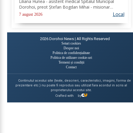
Liliana Hunea - asistent medical Spitalul Municipal
Dorohoi, preot Ștefan Bogdan Mihai - misionar
protopopesc Protopopiatul Dorohoi, Marcela Simona
Local
7 august 2026
Vieru - profesor Grup Școlar Alexandru Vlahuță...
2026
Dorohoi News | All Rights Reserved
Setari cookies
Despre noi
Politica de confidențialitate
Politica de utilizare cookie-uri
Termeni și condiții
Contact
Continutul acestui site (texte, descrieri, caracteristici, imagini, forma de
prezentare etc.) nu poate fi reprodus sau utilizat fara acordul in scris al
proprietarului acestui site.
Crafted with
by