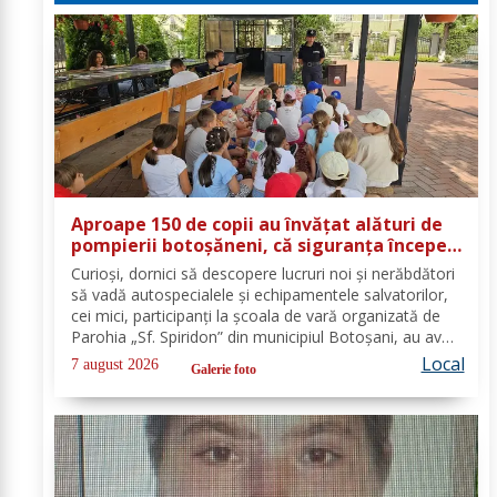
Aproape 150 de copii au învățat alături de
pompierii botoșăneni, că siguranța începe
cu un gest simplu
Curioși, dornici să descopere lucruri noi și nerăbdători
să vadă autospecialele și echipamentele salvatorilor,
cei mici, participanți la școala de vară organizată de
Parohia „Sf. Spiridon” din municipiul Botoșani, au avut
parte de o întâlnire interactivă despre prevenirea
Local
7 august 2026
Galerie foto
situațiilor de urgență și...