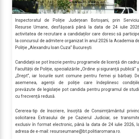
Inspectoratul de Poliție Județean Botoșani, prin Serviciu
Resurse Umane, desfășoară până la data de 24 iulie 202
activitatea de recrutare a candidaților care doresc să particip
la concursul de admitere organizat în anul 2026 la Academia d
Poliție „Alexandru Ioan Cuza” București.
Candidații se pot înscrie pentru programele de licență din cadru
Facultății de Poliție, specializările „Ordine și siguranță publică” ș
„Drept”, iar locurile sunt comune pentru femei și bărbați. D
asemenea, agenții de poliție care îndeplinesc condițiil
prevăzute de legislație pot candida pentru programul de studi
cu frecvență redusă.
Cererea-tip de înscriere, însoțită de Consimțământul privin
solicitarea Extrasului de pe Cazierul Judiciar, se transmit
exclusiv în format electronic, până la data de 24 iulie 2026, l
adresa de e-mail:
resurseumane@bt.politiaromana.ro
.