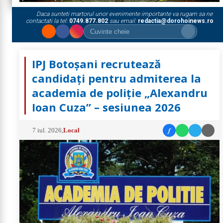
Daca sunteti martorul unor evenimente importante va rugam sa ne
contactati la tel:
0749.877.802
sau email:
redactia@dorohoinews.ro
IPJ Botoșani recrutează
candidați pentru admiterea la
academia de poliție „Alexandru
Ioan Cuza” – sesiunea 2026
f
7 iul. 2026
,
Local