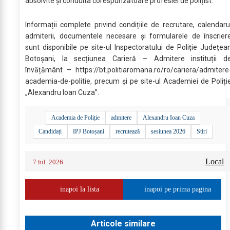
absolvite și conduita corespunzătoare profesiei de polițist.
Informații complete privind condițiile de recrutare, calendaru
admiterii, documentele necesare și formularele de înscrier
sunt disponibile pe site-ul Inspectoratului de Poliție Județea
Botoșani, la secțiunea Carieră – Admitere instituții d
învățământ – https://bt.politiaromana.ro/ro/cariera/admitere
academia-de-politie, precum și pe site-ul Academiei de Poliți
„Alexandru Ioan Cuza”.
Academia de Poliție
admitere
Alexandru Ioan Cuza
Candidați
IPJ Botoșani
recrutează
sesiunea 2026
Stiri
Local
7 iul. 2026
inapoi la lista
inapoi pe prima pagina
Articole similare