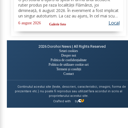
rutier produs pe raza localității Flămânzi, joi
dimineață, 6 august 2026. În eveniment a fost implicat
un singur autoturism. La caz au ajuns, în cel mai scurt
timp, pompierii din cadrul Punctului de Lucru Flămânzi,
Local
6 august 2026
Galerie foto
cu o autospecială de stingere și...
2026
Dorohoi News | All Rights Reserved
Setari cookies
Despre noi
Politica de confidențialitate
Politica de utilizare cookie-uri
Termeni și condiții
Contact
Continutul acestui site (texte, descrieri, caracteristici, imagini, forma de
prezentare etc.) nu poate fi reprodus sau utilizat fara acordul in scris al
proprietarului acestui site.
Crafted with
by