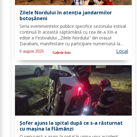
Zilele Nordului în atenția jandarmilor
botoșăneni
Seria evenimentelor publice specifice sezonului estival
continuă în această săptămână cu cea de-a XIII-a
ediție a Festivalului ,,Zilele Nordului" din orașul
Darabani, manifestare cu participare numeroasă la
care Inspectoratul de Jandarmi Județean Botoșani, în
Local
6 august 2026
Galerie foto
cooperare cu partenerii instituționali,...
Șofer ajuns la spital după ce s-a răsturnat
cu mașina la Flămânzi
O persoană a ajuns la spital în urma unui accident