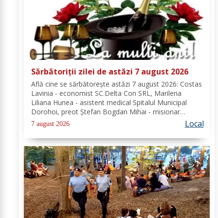
Sărbătoriții zilei de astăzi 7 august 2026
Află cine se sărbătoreşte astăzi 7 august 2026: Costas
Lavinia - economist SC.Delta Con SRL, Marilena
Liliana Hunea - asistent medical Spitalul Municipal
Dorohoi, preot Ștefan Bogdan Mihai - misionar
protopopesc Protopopiatul Dorohoi, Marcela Simona
Local
7 august 2026
Vieru - profesor Grup Școlar Alexandru Vlahuță...