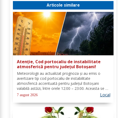
Articole similare
Atenție, Cod portocaliu de instabilitate
atmosferică pentru județul Botoșani!
Meteorologii au actualizat prognoza și au emis o
avertizare tip cod portocaliu de instabilitate
atmosferică accentuată pentru județul Botoșani
valabilă astăzi, între orele 12:00 – 23:00. Aceasta se va
manifesta prin intensificări ale vântului, vijelii puternice
Local
7 august 2026
(rafale de 70...90 km/h), averse...