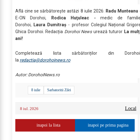
Află cine se sărbătoreşte astăzi 8 iulie 2026:
Radu Munteanu
E-ON Dorohoi,
Rodica Huţuleac
-
medic de famili
Dorohoi,
Laura Dumitraș
- profesor Colegiul Național Grigor
Ghica Dorohoi. Redacția
Dorohoi News
urează tuturor
La mulț
ani!
Completează lista sărbătoriților din Dorohoi
la
redactia@dorohoinews.ro
Autor: DorohoiNews.ro
8 iulie
Sarbatoritii Zilei
Local
8 iul. 2026
inapoi la lista
inapoi pe prima pagina