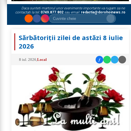
Daca sunteti martorul unor evenimente importante va rugam sa ne
contactati la tel:
0749.877.802
sau email:
redactia@dorohoinews.ro
Sărbătoriții zilei de astăzi 8 iulie
2026
f
8 iul. 2026
,
Local