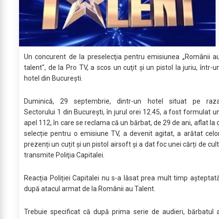
Un concurent de la preselecţia pentru emisiunea „Românii a
talent", de la Pro TV, a scos un cuţit şi un pistol la juriu, într-u
hotel din Bucureşti.
Duminică, 29 septembrie, dintr-un hotel situat pe raz
Sectorului 1 din Bucureşti, în jurul orei 12.45, a fost formulat u
apel 112, în care se reclama că un bărbat, de 29 de ani, aflat la 
selecție pentru o emisiune TV, a devenit agitat, a arătat celo
prezenți un cuțit și un pistol airsoft și a dat foc unei cărți de cult
transmite Poliţia Capitalei.
Reacția Poliției Capitalei nu s-a lăsat prea mult timp așteptat
după atacul armat de la Românii au Talent.
Trebuie specificat că după prima serie de audieri, bărbatul 