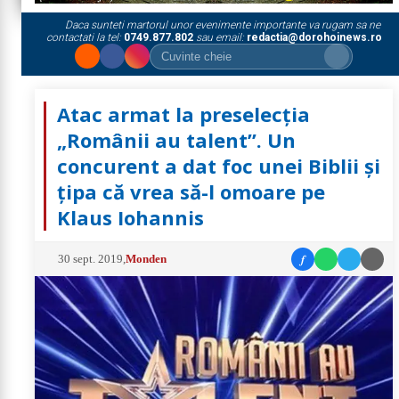
Daca sunteti martorul unor evenimente importante va rugam sa ne
contactati la tel:
0749.877.802
sau email:
redactia@dorohoinews.ro
Atac armat la preselecţia
„Românii au talent”. Un
concurent a dat foc unei Biblii și
țipa că vrea să-l omoare pe
Klaus Iohannis
f
30 sept. 2019
,
Monden