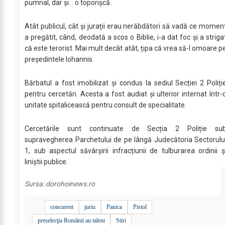
pumnal, dar și… o toporișcă.
Atât publicul, cât și jurații erau nerăbdători să vadă ce momen
a pregătit, când, deodată a scos o Biblie, i-a dat foc și a striga
că este terorist. Mai mult decât atât, țipa că vrea să-l omoare p
președintele Iohannis.
Bărbatul a fost imobilizat și condus la sediul Secției 2 Poliți
pentru cercetări. Acesta a fost audiat și ulterior internat într-
unitate spitalicească pentru consult de specialitate.
Cercetările sunt continuate de Secția 2 Poliție su
supravegherea Parchetului de pe lângă Judecătoria Sectorulu
1, sub aspectul săvârșirii infracțiunii de tulburarea ordinii ș
liniștii publice.
Sursa:
dorohoinews.ro
concurent
juriu
Panica
Pistol
preselecţia Românii au talent
Stiri