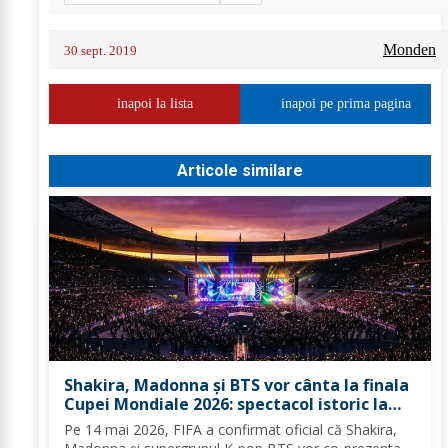
Monden
30 sept. 2019
inapoi la lista
inapoi pe prima pagina
Articole similare
Shakira, Madonna și BTS vor cânta la finala
Cupei Mondiale 2026: spectacol istoric la
MetLife
Pe 14 mai 2026, FIFA a confirmat oficial că Shakira,