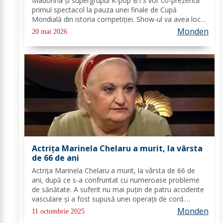
Madonna și supergrupul K-pop BTS vor co-prezenta
primul spectacol la pauza unei finale de Cupă
Mondială din istoria competiției. Show-ul va avea loc
pe 19 iulie 2026 la MetLife Stadium din New Jersey
Monden
20 mai 2026
(oficial „New York New Jersey Stadium" pe...
Actrița Marinela Chelaru a murit, la vârsta
de 66 de ani
Actrița Marinela Chelaru a murit, la vârsta de 66 de
ani, după ce s-a confruntat cu numeroase probleme
de sănătate. A suferit nu mai puțin de patru accidente
vasculare și a fost supusă unei operații de cord.
Actrița Marinela Chelaru suferise o operație pe inimă
Monden
11 octombrie 2025
și 4 AVC-uri. De asemenea, Marinela...