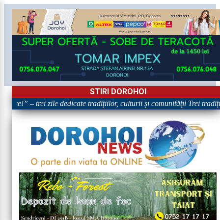
STIRI DOROHOI
are!” – trei zile dedicate tradițiilor, culturii și comunității Trei tradi