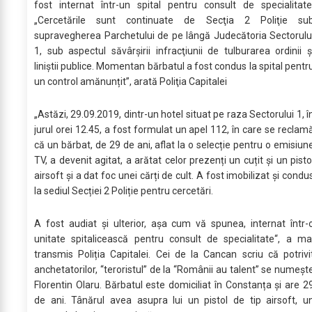
fost internat într-un spital pentru consult de specialitate
„Cercetările sunt continuate de Secţia 2 Poliţie su
supravegherea Parchetului de pe lângă Judecătoria Sectorulu
1, sub aspectul săvârşirii infracţiunii de tulburarea ordinii ş
liniştii publice. Momentan bărbatul a fost condus la spital pentr
un control amănunțit”, arată Poliţia Capitalei
„Astăzi, 29.09.2019, dintr-un hotel situat pe raza Sectorului 1, î
jurul orei 12.45, a fost formulat un apel 112, în care se reclam
că un bărbat, de 29 de ani, aflat la o selecție pentru o emisiun
TV, a devenit agitat, a arătat celor prezenți un cuțit și un pisto
airsoft și a dat foc unei cărți de cult. A fost imobilizat și condu
la sediul Secției 2 Poliție pentru cercetări.
A fost audiat și ulterior, așa cum vă spunea, internat într-
unitate spitalicească pentru consult de specialitate“, a ma
transmis Poliția Capitalei. Cei de la Cancan scriu că potrivi
anchetatorilor, “teroristul” de la “Românii au talent” se numeșt
Florentin Olaru. Bărbatul este domiciliat în Constanța și are 2
de ani. Tânărul avea asupra lui un pistol de tip airsoft, u