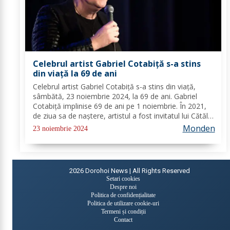
Celebrul artist Gabriel Cotabiță s-a stins
din viață la 69 de ani
Celebrul artist Gabriel Cotabiță s-a stins din viață,
sâmbătă, 23 noiembrie 2024, la 69 de ani. Gabriel
Cotabiță implinise 69 de ani pe 1 noiembrie. În 2021,
de ziua sa de naștere, artistul a fost invitatul lui Cătălin
Măruță. Solistul a vorbit despre problemele de
Monden
23 noiembrie 2024
sănătate cu care s-a confruntat...
2026
Dorohoi News | All Rights Reserved
Setari cookies
Despre noi
Politica de confidențialitate
Politica de utilizare cookie-uri
Termeni și condiții
Contact