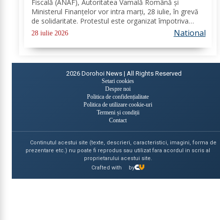
Fiscală (ANAF), Autoritatea Vamală Română și
Ministerul Finanțelor vor intra marți, 28 iulie, în grevă
de solidaritate. Protestul este organizat împotriva
proiectului noii legi a salarizării și are loc în aceeași zi
National
28 iulie 2026
în care angajații din sistemul...
2026
Dorohoi News | All Rights Reserved
Setari cookies
Despre noi
Politica de confidențialitate
Politica de utilizare cookie-uri
Termeni și condiții
Contact
Continutul acestui site (texte, descrieri, caracteristici, imagini, forma de
prezentare etc.) nu poate fi reprodus sau utilizat fara acordul in scris al
proprietarului acestui site.
Crafted with
by