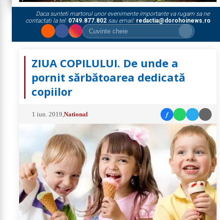
Daca sunteti martorul unor evenimente importante va rugam sa ne
contactati la tel:
0749.877.802
sau email:
redactia@dorohoinews.ro
ZIUA COPILULUI. De unde a
pornit sărbătoarea dedicată
copiilor
f
1 iun. 2019
,
National