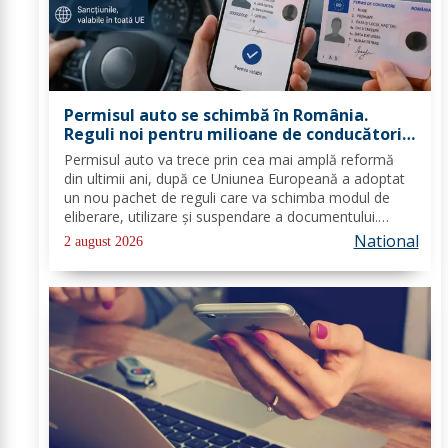
Permisul auto se schimbă în România.
Reguli noi pentru milioane de conducători
auto
Permisul auto va trece prin cea mai amplă reformă
din ultimii ani, după ce Uniunea Europeană a adoptat
un nou pachet de reguli care va schimba modul de
eliberare, utilizare și suspendare a documentului.
România va trebui să transpună noile prevederi în
National
2 august 2026
legislația națională până în 2028, iar cele...