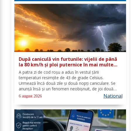
După caniculă vin furtunile: vijelii de până
la 80 km/h și ploi puternice în mai multe
zone
A patra zi de cod roşu a adus în vestul ţării
temperaturi resimţite de 43 de grade Celsius.
Urmează încă două zile şi două nopţi caniculare. Se
anunţă însă şi un fenomen neobişnuit, de joi două
alerte extreme vor fi în vigoare în acelaşi timp în mare
National
6 august 2026
parte din ţară: un cod de caniculă şi unul de...