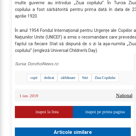
multe guverne au introdus „Ziua copilului”. În Turcia Ziu
copilului a fost sărbătorită pentru prima dată în data de 2
aprilie 1920.
În anul 1954 Fondul Internațional pentru Urgențe ale Copiilor a
Națiunilor Unite (UNICEF) a emis o recomandare care prevede
faptul ca fiecare Stat să dispună de o zi la așa-numita „Ziu
copilului” (engleză Universal Children's Day).
Sursa:
DorohoiNews.ro
copii
dedicat
sărbătoare
Stiri
Ziua Copilului
National
1 iun. 2019
inapoi la lista
inapoi pe prima pagina
Articole similare