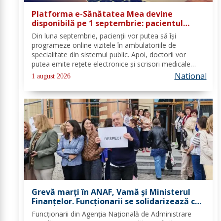
Platforma e-Sănătatea Mea devine
disponibilă pe 1 septembrie: pacientul
devine utilizator direct al sistemului
Din luna septembrie, pacienții vor putea să își
digital de sănătate
programeze online vizitele în ambulatoriile de
specialitate din sistemul public. Apoi, doctorii vor
putea emite rețete electronice și scrisori medicale
direct prin noua platformă. Se fac ultimele lucrări la
National
1 august 2026
platforma „e-Sănătatea Mea" pentru aceste...
Grevă marți în ANAF, Vamă și Ministerul
Finanțelor. Funcționarii se solidarizează cu
protestul din sănătate
Funcționarii din Agenția Națională de Administrare