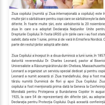
Ziua copilului (numită și Ziua internațională a copilului) este î
multe țări o sărbătoare pentru copii care se sărbătorește la dat
diferite. În foarte multe țări, este sărbătorită la 20 noiembrie
ziua în care s-a adoptat Declarația Națiunilor Unite pentr
Drepturile Copilului. În fosta URSS și în țările care i-au fost stat
satelit, data este 1 iunie, prima zi de vară în Emisfera Nordică. 
parte din restul țărilor adoptă alte date.
Ziua Copilului a început în a doua duminică a lunii iunie, în 1857
datorită reverendului Dr. Charles Leonard, pastor al Biserici
Universaliste a Răscumpărătorului din Chelsea, Massachusetts
Leonard a organizat un serviciu special dedicat și pentru copii
Leonard a numit această zi Ziua trandafirului, deși a fost ma
târziu numită Duminică de flori și apoi Ziua Copilului. Ziu
copilului a fost menționată prima dată la Geneva la Conferinț
Mondială pentru Protejarea și Bunăstarea Copiilor în augus
1925, la care 54 de reprezentanți din diferite țări, au adopta
Declarația pentru Protecția Copilului. După această conferință