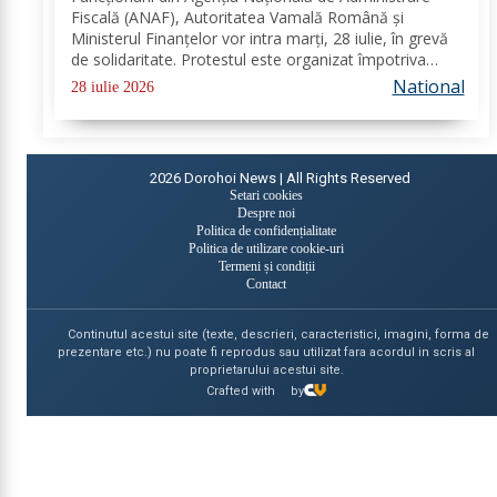
Fiscală (ANAF), Autoritatea Vamală Română și
Ministerul Finanțelor vor intra marți, 28 iulie, în grevă
de solidaritate. Protestul este organizat împotriva
proiectului noii legi a salarizării și are loc în aceeași zi
National
28 iulie 2026
în care angajații din sistemul...
2026
Dorohoi News | All Rights Reserved
Setari cookies
Despre noi
Politica de confidențialitate
Politica de utilizare cookie-uri
Termeni și condiții
Contact
Continutul acestui site (texte, descrieri, caracteristici, imagini, forma de
prezentare etc.) nu poate fi reprodus sau utilizat fara acordul in scris al
proprietarului acestui site.
Crafted with
by