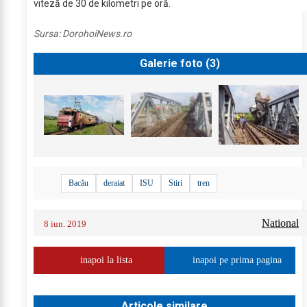
viteză de 30 de kilometri pe oră.
Sursa:
DorohoiNews.ro
Galerie foto (
3
)
Bacău
deraiat
ISU
Stiri
tren
National
8 iun. 2019
inapoi la lista
inapoi pe prima pagina
Articole similare