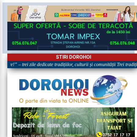
STIRI DOROHOI
are!” – trei zile dedicate tradițiilor, culturii și comunității Trei tradi