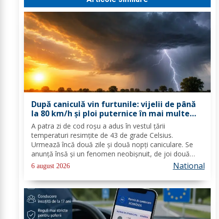
După caniculă vin furtunile: vijelii de până
la 80 km/h și ploi puternice în mai multe
zone
A patra zi de cod roşu a adus în vestul ţării
temperaturi resimţite de 43 de grade Celsius.
Urmează încă două zile şi două nopţi caniculare. Se
anunţă însă şi un fenomen neobişnuit, de joi două
alerte extreme vor fi în vigoare în acelaşi timp în mare
National
6 august 2026
parte din ţară: un cod de caniculă şi unul de...