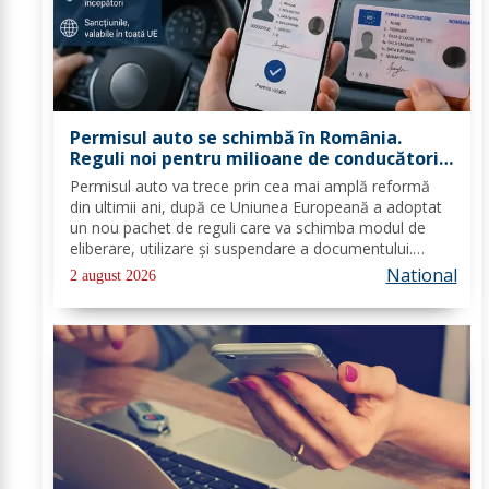
Permisul auto se schimbă în România.
Reguli noi pentru milioane de conducători
auto
Permisul auto va trece prin cea mai amplă reformă
din ultimii ani, după ce Uniunea Europeană a adoptat
un nou pachet de reguli care va schimba modul de
eliberare, utilizare și suspendare a documentului.
România va trebui să transpună noile prevederi în
National
2 august 2026
legislația națională până în 2028, iar cele...