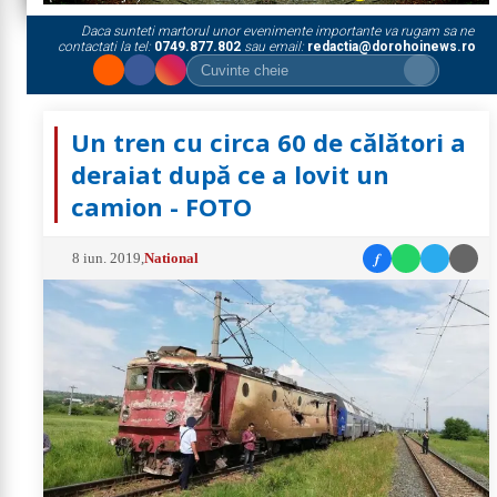
Daca sunteti martorul unor evenimente importante va rugam sa ne
contactati la tel:
0749.877.802
sau email:
redactia@dorohoinews.ro
Un tren cu circa 60 de călători a
deraiat după ce a lovit un
camion - FOTO
f
8 iun. 2019
,
National