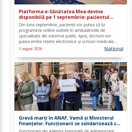
Platforma e-Sănătatea Mea devine
disponibilă pe 1 septembrie: pacientul
devine utilizator direct al sistemului
Din luna septembrie, pacienții vor putea să își
digital de sănătate
programeze online vizitele în ambulatoriile de
specialitate din sistemul public. Apoi, doctorii vor
putea emite rețete electronice și scrisori medicale
direct prin noua platformă. Se fac ultimele lucrări la
National
1 august 2026
platforma „e-Sănătatea Mea" pentru aceste...
Grevă marți în ANAF, Vamă și Ministerul
Finanțelor. Funcționarii se solidarizează cu
protestul din sănătate
Funcționarii din Agenția Națională de Administrare