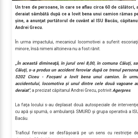
Un tren de persoane, în care se aflau circa 60 de călători, 
deraiat sâmbătă după ce a lovit bena unui camion rămas p
şine, a anunţat purtătorul de cuvânt al ISU Bacău, căpitanu
Andrei Grecu.
În urma impactului, mecanicul locomotivei a suferit escoriaţi
minore, însă nimeni altcineva nu a fost rănit.
„În această dimineaţă, în jurul orei 8,00, în comuna Căiuţi, sa
Căiuţi, s-a produs un accident feroviar după ce trenul persona
5202 Ciceu - Focşani a lovit bena unui camion. În urm
accidentului, locomotiva şi unul dintre cele două vagoane a
deraiat″
, a precizat căpitanul Andrei Grecu, potrivit
Agerpres
.
La faţa locului s-au deplasat două autospeciale de intervenţi
cu apă şi spumă, o ambulanţă SMURD şi grupa operativă a IS
Bacău.
Traficul feroviar se desfăşoară pe un sens cu restricţie d